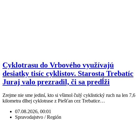
Cyklotrasu do Vrbového využívajú
desiatky tisíc cyklistov. Starosta Trebatíc
Juraj valo prezradil, či sa predĺži
Zrejme nie sme jediní, kto si všimol čulý cyklistický ruch na len 7,6
kilometra dlhej cyklotrase z Piešťan cez Trebatice…
07.08.2026, 00:01
Spravodajstvo / Región