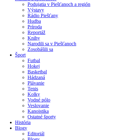
Podujatia v Piešťanoch a región
Výstavy
Rádio Piešťany
Hudba
Príroda
Reportáž
Knihy
Narodili sa v Piešťanoch
Zosobášili sa
Šport
Futbal
Hokej
Basketbal
Hádzaná
Plávanie
Tenis
Kolky
Vodné pólo
Veslovanie
Kanoistika
Ostatné športy
História
Blogy
Editoriál
Blogy