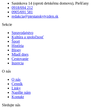
Sasinkova 14 (oproti detskému domovu), Piešťany
0918/694 212
0905/691 581
redakcia@piestanskytyzden.sk
Sekcie
Spravodajstvo
Kultúra a spoločnosť
Šport
História
Blogy
Mladí dnes
Cestovanie
Inzercia
O nás
O nás
Cenník
Linky
Napíšte nám
Kontakt
Sledujte nás