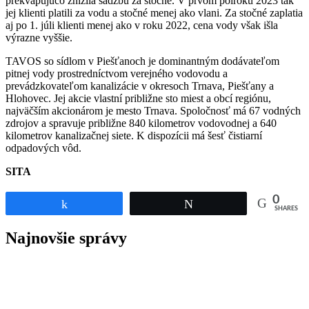
prekvapujúco znížila sadzbu za stočné. V prvom polroku 2023 tak
jej klienti platili za vodu a stočné menej ako vlani. Za stočné zaplatia
aj po 1. júli klienti menej ako v roku 2022, cena vody však išla
výrazne vyššie.
TAVOS so sídlom v Piešťanoch je dominantným dodávateľom
pitnej vody prostredníctvom verejného vodovodu a
prevádzkovateľom kanalizácie v okresoch Trnava, Piešťany a
Hlohovec. Jej akcie vlastní približne sto miest a obcí regiónu,
najväčším akcionárom je mesto Trnava. Spoločnosť má 67 vodných
zdrojov a spravuje približne 840 kilometrov vodovodnej a 640
kilometrov kanalizačnej siete. K dispozícii má šesť čistiarní
odpadových vôd.
SITA
0
Share
Tweet
SHARES
Najnovšie správy