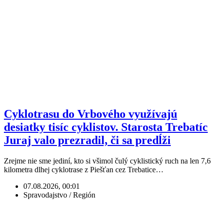
Cyklotrasu do Vrbového využívajú
desiatky tisíc cyklistov. Starosta Trebatíc
Juraj valo prezradil, či sa predĺži
Zrejme nie sme jediní, kto si všimol čulý cyklistický ruch na len 7,6
kilometra dlhej cyklotrase z Piešťan cez Trebatice…
07.08.2026, 00:01
Spravodajstvo / Región