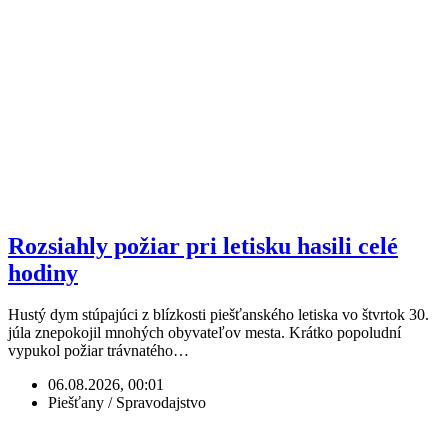
Rozsiahly požiar pri letisku hasili celé
hodiny
Hustý dym stúpajúci z blízkosti piešťanského letiska vo štvrtok 30.
júla znepokojil mnohých obyvateľov mesta. Krátko popoludní
vypukol požiar trávnatého…
06.08.2026, 00:01
Piešťany / Spravodajstvo