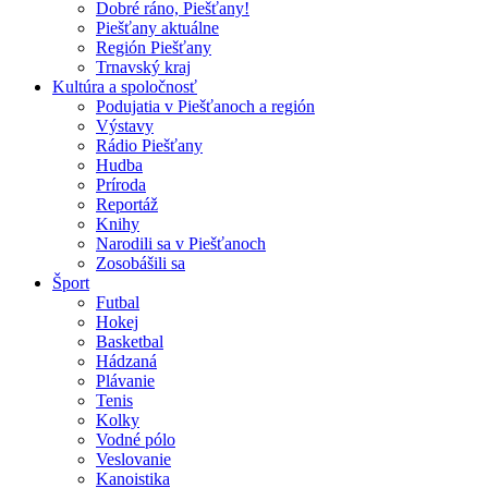
Dobré ráno, Piešťany!
Piešťany aktuálne
Región Piešťany
Trnavský kraj
Kultúra a spoločnosť
Podujatia v Piešťanoch a región
Výstavy
Rádio Piešťany
Hudba
Príroda
Reportáž
Knihy
Narodili sa v Piešťanoch
Zosobášili sa
Šport
Futbal
Hokej
Basketbal
Hádzaná
Plávanie
Tenis
Kolky
Vodné pólo
Veslovanie
Kanoistika