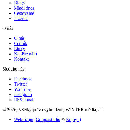
Blogy
Mladí dnes
Cestovanie
Inzercia
O nás
O nás
Cenník
Linky
Napíšte nám
Kontakt
Sledujte nás
Facebook
Twitter
YouTube
Instagram
RSS kanál
© 2026, Všetky práva vyhradené, WINTER média, a.s.
Webdizajn
:
Grappastudio
&
Enjoy :)