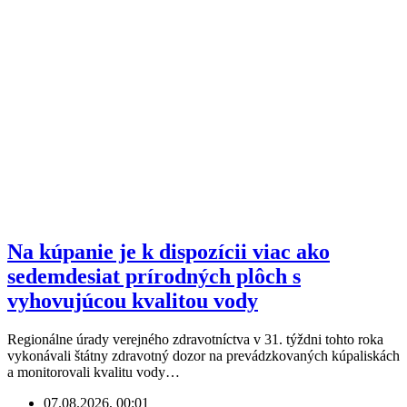
Na kúpanie je k dispozícii viac ako
sedemdesiat prírodných plôch s
vyhovujúcou kvalitou vody
Regionálne úrady verejného zdravotníctva v 31. týždni tohto roka
vykonávali štátny zdravotný dozor na prevádzkovaných kúpaliskách
a monitorovali kvalitu vody…
07.08.2026, 00:01