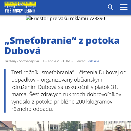
agram
SS
Pr
Vyhľadáv
me
„Smeťobranie“ z potoka
Dubová
Piešťany / Spravodajstvo
15. apríla 2023, 16:32
Autor:
Redakcia
Tretí ročník „smeťobrania“ – čistenia Dubovej od
odpadkov – organizovaný občianskym
združením Dubová sa uskutočnil v piatok 31.
marca. Šesť zdravých rúk troch dobrovoľníkov
vynosilo z potoka približne 200 kilogramov
rôzneho odpadu.