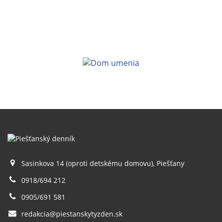
Sasinkova 14 (oproti detskému domovu), Piešťany
0918/694 212
0905/691 581
redakcia@piestanskytyzden.sk