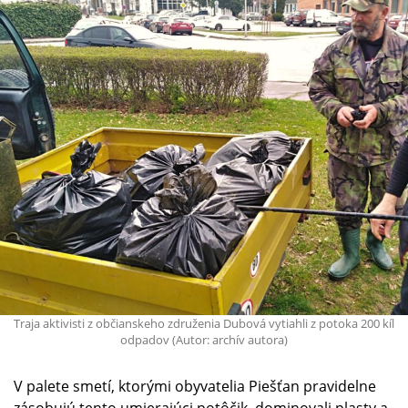
Traja aktivisti z občianskeho združenia Dubová vytiahli z potoka 200 kíl
odpadov (Autor: archív autora)
V palete smetí, ktorými obyvatelia Piešťan pravidelne
zásobujú tento umierajúci potôčik, dominovali plasty a