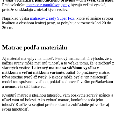
Výška vychádza z jednoduchého pravidla – čím vyšší, tým lepší.
Predovšetkým
matrace z pamäťovej peny
bývajú veľmi vysoké,
pretože sa skladajú z niekoľkých vrstiev.
Napríklad výška
matracov z rady Super Fox
, ktoré sú známe svojou
kvalitou a obsahom lenivej peny, sa pohybuje v rozmedzí od 20 do
26 cm.
Matrac podľa materiálu
Aj materiál má vplyv na tuhosť. Penový matrac má tú výhodu, že z
každej strany môže mať inú tuhosť, a to vďaka tomu, že je zložený z
viacerých vrstiev.
Latexový matrac sa väčšinou vyrába v
mäkkom a veľmi mäkkom variante
, zatiaľ čo pružinový matrac
býva stredne tvrdý až tvrdý. Niekedy môže byť aj ten najlacnejší
model tou správnou voľbou, pokiaľ zodpovedá vašim požiadavkám
a nemusí vás stáť tisíce eur.
Kvalitný matrac s ideálnou tuhosťou vám poskytne zdravý spánok a
uľaví vám od bolesti. Ako vybrať matrac, konkrétne teda jeho
tuhosť? Riaďte sa svojimi preferenciami a zohľadnite pri voľbe aj
svoju hmotnosť.