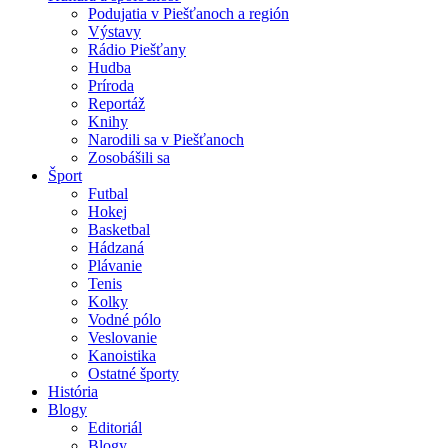
Podujatia v Piešťanoch a región
Výstavy
Rádio Piešťany
Hudba
Príroda
Reportáž
Knihy
Narodili sa v Piešťanoch
Zosobášili sa
Šport
Futbal
Hokej
Basketbal
Hádzaná
Plávanie
Tenis
Kolky
Vodné pólo
Veslovanie
Kanoistika
Ostatné športy
História
Blogy
Editoriál
Blogy