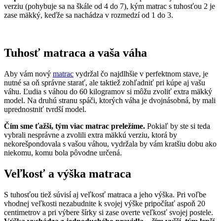
verziu (pohybuje sa na škále od 4 do 7), kým matrac s tuhosťou 2 je
zase mäkký, keďže sa nachádza v rozmedzí od 1 do 3.
Tuhosť matraca a vaša váha
Aby vám nový
matrac
vydržal čo najdlhšie v perfektnom stave, je
nutné sa oň správne starať, ale taktiež zohľadniť pri kúpe aj vašu
váhu. Ľudia s váhou do 60 kilogramov si môžu zvoliť extra mäkký
model. Na druhú stranu spáči, ktorých váha je dvojnásobná, by mali
uprednostniť tvrdší model.
Čím sme ťažší, tým viac matrac preležíme.
Pokiaľ by ste si teda
vybrali nesprávne a zvolili extra mäkkú verziu, ktorá by
nekorešpondovala s vašou váhou, vydržala by vám kratšiu dobu ako
niekomu, komu bola pôvodne určená.
Veľkosť a výška matraca
S tuhosťou tiež súvisí aj veľkosť matraca a jeho výška. Pri voľbe
vhodnej veľkosti nezabudnite k svojej výške pripočítať aspoň 20
centimetrov a pri výbere šírky si zase overte veľkosť svojej postele.