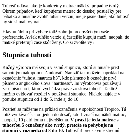
Tuhosť udáva, ako je konkrétny matrac mäkký, prípadne tvrdý.
Okrem prípadov, keď kupujeme matrac do detskej postieľky pre
bábätko a musíme zvoliť tuhšiu verziu, nie je jasne dané, akú tuhosť
by ste si mali vybrať.
Hlavnú úlohu pri výbere totiž zohrajú predovšetkým vaše
preferencie. Avšak tuhšie verzie si častejšie kupujú muži, naopak, tie
mäkké preferujú zase skôr ženy. Čo si zvolíte vy?
Stupnica tuhosti
Každý výrobca má svoju vlastnú stupnicu, ktorú si musíte pred
samotným nákupom naštudovať. Naraziť tak môžete napríklad na
označenie “tuhosť matraca h3”, kde písmeno h označuje prvé
písmeno anglického slova “hardness”. Iní výrobcovia používajú
zase písmeno t, ktoré vychádza práve zo slova tuhosť. Taktiež
možno evidovať rozdiel v používaní stupnice. Niekde nájdete v
ponuke stupnicu od 1 do 5, inde aj do 10.
Pozrieť sa môžeme na príklad označenia v spoločnosti Tropico. Tá
totiž využíva čísla od jeden do desať, kde 1 značí najmäkší matrac,
naopak, 10 patrí tomu najtvrdšiemu.
V praxi je teda matrac s
tuhosťou 5 označený ako tvrdý, pretože sa pohybuje na
stupnici v rozmedzí od 8 do 10.
Tuhosť 3 predstavuje strednú