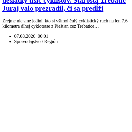
desiatky tisíc cyklistov. Starosta Trebatíc
Juraj valo prezradil, či sa predĺži
Zrejme nie sme jediní, kto si všimol čulý cyklistický ruch na len 7,6
kilometra dlhej cyklotrase z Piešťan cez Trebatice…
07.08.2026, 00:01
Spravodajstvo / Región