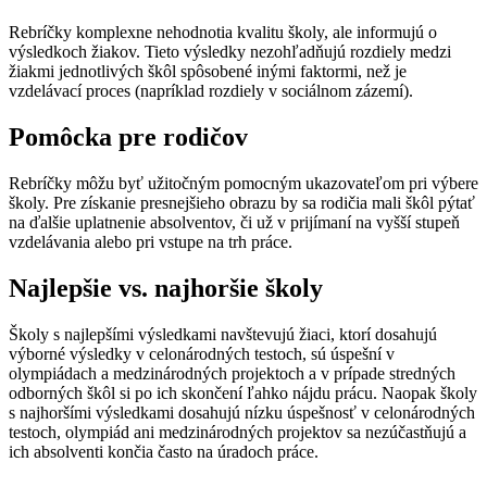
Rebríčky komplexne nehodnotia kvalitu školy, ale informujú o
výsledkoch žiakov. Tieto výsledky nezohľadňujú rozdiely medzi
žiakmi jednotlivých škôl spôsobené inými faktormi, než je
vzdelávací proces (napríklad rozdiely v sociálnom zázemí).
Pomôcka pre rodičov
Rebríčky môžu byť užitočným pomocným ukazovateľom pri výbere
školy. Pre získanie presnejšieho obrazu by sa rodičia mali škôl pýtať
na ďalšie uplatnenie absolventov, či už v prijímaní na vyšší stupeň
vzdelávania alebo pri vstupe na trh práce.
Najlepšie vs. najhoršie školy
Školy s najlepšími výsledkami navštevujú žiaci, ktorí dosahujú
výborné výsledky v celonárodných testoch, sú úspešní v
olympiádach a medzinárodných projektoch a v prípade stredných
odborných škôl si po ich skončení ľahko nájdu prácu. Naopak školy
s najhoršími výsledkami dosahujú nízku úspešnosť v celonárodných
testoch, olympiád ani medzinárodných projektov sa nezúčastňujú a
ich absolventi končia často na úradoch práce.