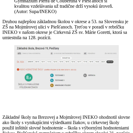
Gymnázium Pierra de Coubertina v Piešťanoch si
kvalitou vzdelávania už tradične drží vysokú úroveň.
(Autor: Supa/INEKO)
Druhou najlepšou základnou školou v okrese a 53. na Slovensku je
ZŠ na Mojmírovej ulici v Piešťanoch. Treťou v poradí v rebríčku
INEKO v našom okrese je Cirkevná ZŠ sv. Márie Goretti, ktorá sa
umiestnila na 128. pozícii.
Základné školy na Brezovej a Mojmírovej INEKO ohodnotil slovne
ako školy s vynikajúcimi výsledkami žiakov, u cirkevnej školy
použil inštitút slovné hodnotenie – škola s výbornými hodnoteniami