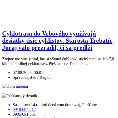
Cyklotrasu do Vrbového využívajú
desiatky tisíc cyklistov. Starosta Trebatíc
Juraj valo prezradil, či sa predĺži
Zrejme nie sme jediní, kto si všimol čulý cyklistický ruch na len 7,6
kilometra dlhej cyklotrase z Piešťan cez Trebatice…
07.08.2026, 00:01
Spravodajstvo / Región
Sasinkova 14 (oproti detskému domovu), Piešťany
0918/694 212
0905/691 581