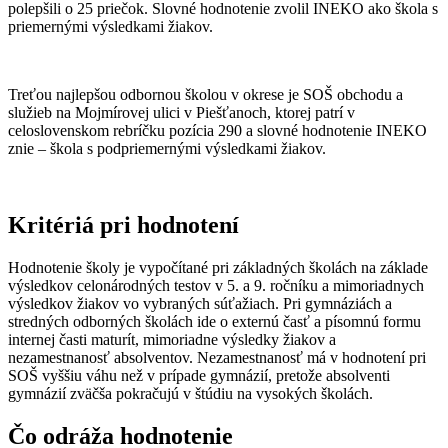
polepšili o 25 priečok. Slovné hodnotenie zvolil INEKO ako škola s
priemernými výsledkami žiakov.
Treťou najlepšou odbornou školou v okrese je SOŠ obchodu a
služieb na Mojmírovej ulici v Piešťanoch, ktorej patrí v
celoslovenskom rebríčku pozícia 290 a slovné hodnotenie INEKO
znie – škola s podpriemernými výsledkami žiakov.
Kritériá pri hodnotení
Hodnotenie školy je vypočítané pri základných školách na základe
výsledkov celonárodných testov v 5. a 9. ročníku a mimoriadnych
výsledkov žiakov vo vybraných súťažiach. Pri gymnáziách a
stredných odborných školách ide o externú časť a písomnú formu
internej časti maturít, mimoriadne výsledky žiakov a
nezamestnanosť absolventov. Nezamestnanosť má v hodnotení pri
SOŠ vyššiu váhu než v prípade gymnázií, pretože absolventi
gymnázií zväčša pokračujú v štúdiu na vysokých školách.
Čo odráža hodnotenie