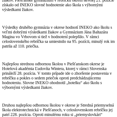
žiakov. Piešťanské gymnázium v rebríčku okrem skvelej 21. pozície
získalo od INEKO slovné hodnotenie ako škola s výbornými
výsledkami žiakov.
Výsledky druhého gymnázia v okrese hodnotí INEKO ako školu s
veľmi dobrými výsledkami žiakov a Gymnázium Jána Baltazára
Magina vo Vrbovom si tiež v hodnotení polepšilo. V rámci
celoslovenského rebríčka sa umiestnilo na 95. pozícii, minulý rok im
patrila až 110. priečka.
Najlepšou strednou odbornou školou v Piešťanskom okrese je
Hotelová akadémia Ľudovíta Wintera, ktorej v rámci Slovenska
prináleží 28. pozícia. V tomto prípade ide o zhoršenie postavenia v
rebríčku a pokles o sedem priečok oproti predchádzajúcemu
hodnoteniu. Slovne INEKO ohodnotil „hotelku“ ako školu s
výbornými výsledkami žiakov.
Druhou najlepšou odbornou školou v okrese je Stredná priemyselná
škola elektrotechnická v Piešťanoch, v celoslovenskom rebríčku jej
patrí 228. pozícia. Oproti minulému roku si „priemyslovkári“