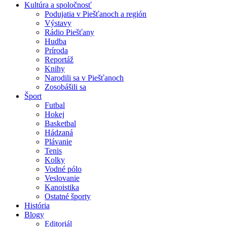
Kultúra a spoločnosť
Podujatia v Piešťanoch a región
Výstavy
Rádio Piešťany
Hudba
Príroda
Reportáž
Knihy
Narodili sa v Piešťanoch
Zosobášili sa
Šport
Futbal
Hokej
Basketbal
Hádzaná
Plávanie
Tenis
Kolky
Vodné pólo
Veslovanie
Kanoistika
Ostatné športy
História
Blogy
Editoriál