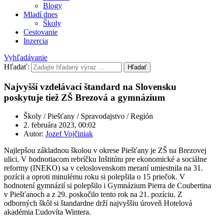
Blogy
Mladí dnes
Školy
Cestovanie
Inzercia
Vyhľadávanie
Hľadať:
Hľadať
Najvyšší vzdelávací štandard na Slovensku
poskytuje tiež ZŠ Brezová a gymnázium
Školy / Piešťany / Spravodajstvo / Región
2. februára 2023, 00:02
Autor:
Jozef Vojčiniak
Najlepšou základnou školou v okrese Piešťany je ZŠ na Brezovej
ulici. V hodnotiacom rebríčku Inštitútu pre ekonomické a sociálne
reformy (INEKO) sa v celoslovenskom meraní umiestnila na 31.
pozícii a oproti minulému roku si polepšila o 15 priečok. V
hodnotení gymnázií si polepšilo i Gymnázium Pierra de Coubertina
v Piešťanoch a z 29. poskočilo tento rok na 21. pozíciu. Z
odborných škôl si štandardne drží najvyššiu úroveň Hotelová
akadémia Ľudovíta Wintera.