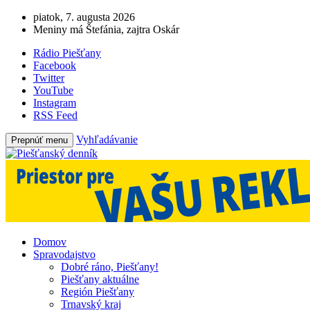
piatok, 7. augusta 2026
Meniny má Štefánia, zajtra Oskár
Rádio Piešťany
Facebook
Twitter
YouTube
Instagram
RSS Feed
Vyhľadávanie
Prepnúť menu
Domov
Spravodajstvo
Dobré ráno, Piešťany!
Piešťany aktuálne
Región Piešťany
Trnavský kraj