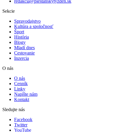
redakcia@piestanskytyzden.sk
Sekcie
Spravodajstvo
Kultúra a spoločnosť
Šport
História
Blogy
Mladí dnes
Cestovanie
Inzercia
O nás
O nás
Cenník
Linky
Napíšte nám
Kontakt
Sledujte nás
Facebook
Twitter
YouTube