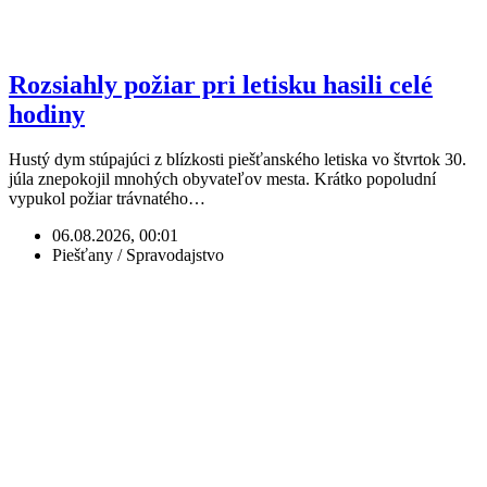
Rozsiahly požiar pri letisku hasili celé
hodiny
Hustý dym stúpajúci z blízkosti piešťanského letiska vo štvrtok 30.
júla znepokojil mnohých obyvateľov mesta. Krátko popoludní
vypukol požiar trávnatého…
06.08.2026, 00:01
Piešťany / Spravodajstvo