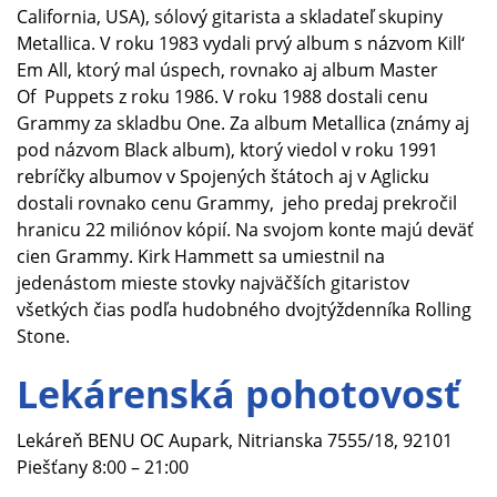
California, USA), sólový gitarista a skladateľ skupiny
Metallica. V roku 1983 vydali prvý album s názvom Kill‘
Em All, ktorý mal úspech, rovnako aj album Master
Of Puppets z roku 1986. V roku 1988 dostali cenu
Grammy za skladbu One. Za album Metallica (známy aj
pod názvom Black album), ktorý viedol v roku 1991
rebríčky albumov v Spojených štátoch aj v Aglicku
dostali rovnako cenu Grammy, jeho predaj prekročil
hranicu 22 miliónov kópií. Na svojom konte majú deväť
cien Grammy. Kirk Hammett sa umiestnil na
jedenástom mieste stovky najväčších gitaristov
všetkých čias podľa hudobného dvojtýždenníka Rolling
Stone.
Lekárenská pohotovosť
Lekáreň BENU OC Aupark, Nitrianska 7555/18, 92101
Piešťany 8:00 – 21:00