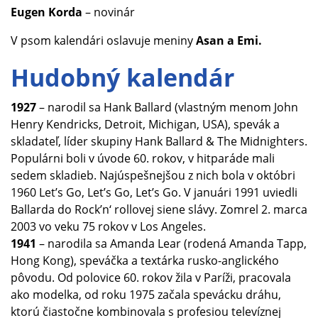
Eugen Korda
– novinár
V psom kalendári oslavuje meniny
Asan a Emi.
Hudobný kalendár
1927
– narodil sa Hank Ballard (vlastným menom John
Henry Kendricks, Detroit, Michigan, USA), spevák a
skladateľ, líder skupiny Hank Ballard & The Midnighters.
Populárni boli v úvode 60. rokov, v hitparáde mali
sedem skladieb. Najúspešnejšou z nich bola v októbri
1960 Let’s Go, Let’s Go, Let’s Go. V januári 1991 uviedli
Ballarda do Rock’n‘ rollovej siene slávy. Zomrel 2. marca
2003 vo veku 75 rokov v Los Angeles.
1941
– narodila sa Amanda Lear (rodená Amanda Tapp,
Hong Kong), speváčka a textárka rusko-anglického
pôvodu. Od polovice 60. rokov žila v Paríži, pracovala
ako modelka, od roku 1975 začala spevácku dráhu,
ktorú čiastočne kombinovala s profesiou televíznej