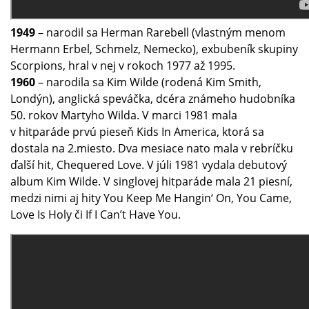
1949
– narodil sa Herman Rarebell (vlastným menom
Hermann Erbel, Schmelz, Nemecko), exbubeník skupiny
Scorpions, hral v nej v rokoch 1977 až 1995.
1960
– narodila sa Kim Wilde (rodená Kim Smith,
Londýn), anglická speváčka, dcéra známeho hudobníka
50. rokov Martyho Wilda. V marci 1981 mala
v hitparáde prvú pieseň Kids In America, ktorá sa
dostala na 2.miesto. Dva mesiace nato mala v rebríčku
ďalší hit, Chequered Love. V júli 1981 vydala debutový
album Kim Wilde. V singlovej hitparáde mala 21 piesní,
medzi nimi aj hity You Keep Me Hangin‘ On, You Came,
Love Is Holy či If I Can’t Have You.