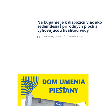
Na kúpanie je k dispozícii viac ako
sedemdesiat prírodných plôch s
vyhovujúcou kvalitou vody
07.08.2026, 00:01
Spravodajstvo