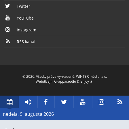
Twitter
YouTube
Instagram
RSS kanál
© 2026, Všetky práva vyhradené, WINTER média, a.s.
Webdizajn
:
Grappastudio
&
Enjoy :)
Dátum
Rádio
Facebook
Twitter
YouTube
Instag
R
Piešťany
nedeľa, 9. augusta 2026