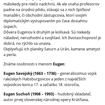
málokedy pre niečo nadchnú. Ak ale snaha profesorov
padne na úrodnú pôdu, stávajú sa z nich špičkoví
manažéri, či obchodní zástupcovia, ktorí svojim
diplomatickým vystupovaním po čase dosiahnu
úspech.
Dôvera Eugenov k druhým je kolísavá. Sú niekedy
náladoví, nerozhodní a svojhlaví. Ich životaschopnosť je
dobrá, no rýchlo sa unavia.
Ovplyvňujú ich planéty Saturn a Urán, kamene ametyst
a perla.
Známe osobnosti s menom
Eugen
:
Eugen Savojský (1663 – 1736)
– generalissimus vojsk
rakúskych Habsburgovcov a jeden z najväčších
vojvodcov konca 17. a začiatku 18. storočia,
Eugen Suchoň (1908 – 1993)
– hudobný skladateľ,
autor prvej slovenskej národnej opery Krútňava,