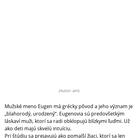
(Autor: am)
Mužské meno Eugen má grécky pôvod a jeho význam je
„blahorodý, urodzený“. Eugenovia sú predovšetkým
láskaví muži, ktorí sa radi obklopujú blízkymi ľuďmi. Už
ako deti majú skvelú intuíciu.
Pri štúdiu sa prejavujú ako pomalší žiaci, ktorí sa len