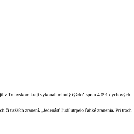
icajti v Trnavskom kraji vykonali minulý týždeň spolu 4 091 dychových
h či ťažších zranení. „Jedenásť ľudí utrpelo ľahké zranenia. Pri troch