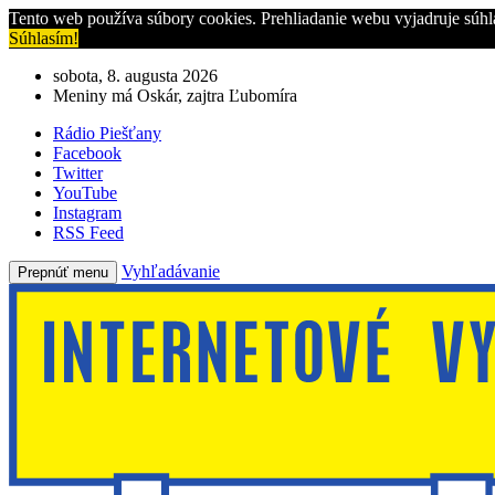
Tento web používa súbory cookies. Prehliadanie webu vyjadruje súhl
Súhlasím!
sobota, 8. augusta 2026
Meniny má Oskár, zajtra Ľubomíra
Rádio Piešťany
Facebook
Twitter
YouTube
Instagram
RSS Feed
Vyhľadávanie
Prepnúť menu