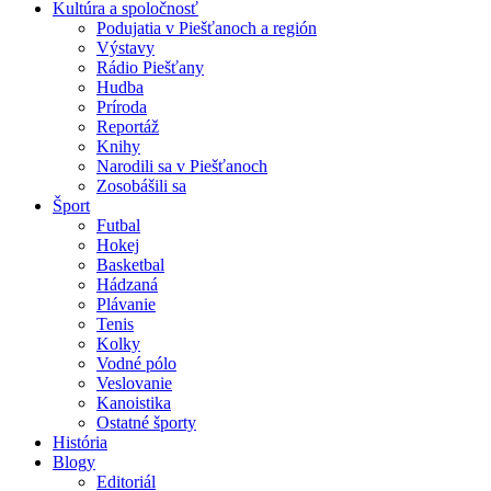
Kultúra a spoločnosť
Podujatia v Piešťanoch a región
Výstavy
Rádio Piešťany
Hudba
Príroda
Reportáž
Knihy
Narodili sa v Piešťanoch
Zosobášili sa
Šport
Futbal
Hokej
Basketbal
Hádzaná
Plávanie
Tenis
Kolky
Vodné pólo
Veslovanie
Kanoistika
Ostatné športy
História
Blogy
Editoriál