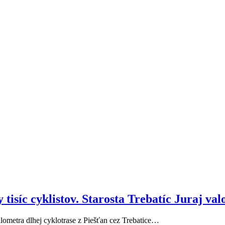
isíc cyklistov. Starosta Trebatíc Juraj valo 
kilometra dlhej cyklotrase z Piešťan cez Trebatice…