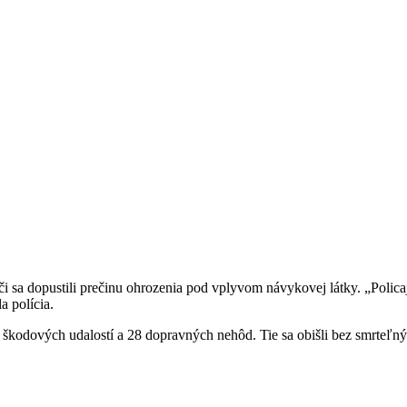
odiči sa dopustili prečinu ohrozenia pod vplyvom návykovej látky. „Pol
a polícia.
 škodových udalostí a 28 dopravných nehôd. Tie sa obišli bez smrteľnýc