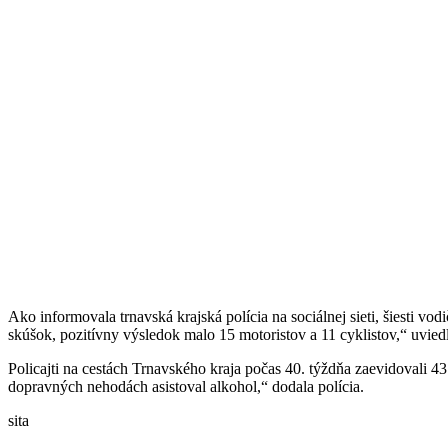
Ako informovala trnavská krajská polícia na sociálnej sieti, šiesti v
skúšok, pozitívny výsledok malo 15 motoristov a 11 cyklistov,“ uviedl
Policajti na cestách Trnavského kraja počas 40. týždňa zaevidovali 43
dopravných nehodách asistoval alkohol,“ dodala polícia.
sita