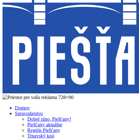
Domov
Spravodajstvo
Dobré ráno, Piešťany!
Piešťany aktuálne
Región Piešťany
Trnavský kraj