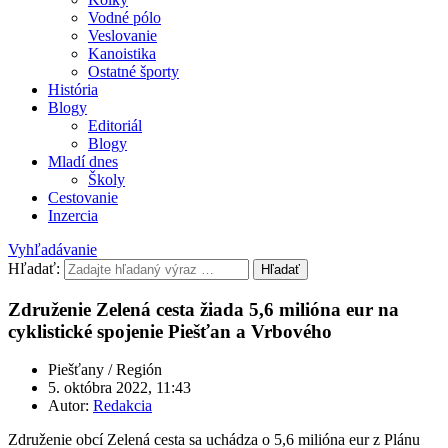
Vodné pólo
Veslovanie
Kanoistika
Ostatné športy
História
Blogy
Editoriál
Blogy
Mladí dnes
Školy
Cestovanie
Inzercia
Vyhľadávanie
Hľadať:
Hľadať
Združenie Zelená cesta žiada 5,6 milióna eur na
cyklistické spojenie Piešťan a Vrbového
Piešťany / Región
5. októbra 2022, 11:43
Autor:
Redakcia
Združenie obcí Zelená cesta sa uchádza o 5,6 milióna eur z Plánu