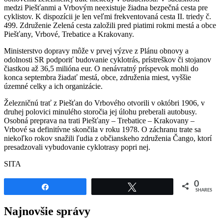
medzi Piešťanmi a Vrbovým neexistuje žiadna bezpečná cesta pre
cyklistov. K dispozícii je len veľmi frekventovaná cesta II. triedy č.
499. Združenie Zelená cesta založili pred piatimi rokmi mestá a obce
Piešťany, Vrbové, Trebatice a Krakovany.
Ministerstvo dopravy môže v prvej výzve z Plánu obnovy a
odolnosti SR podporiť budovanie cyklotrás, prístreškov či stojanov
čiastkou až 36,5 milióna eur. O nenávratný príspevok mohli do
konca septembra žiadať mestá, obce, združenia miest, vyššie
územné celky a ich organizácie.
Železničnú trať z Piešťan do Vrbového otvorili v októbri 1906, v
druhej polovici minulého storočia jej úlohu preberali autobusy.
Osobná preprava na trati Piešťany – Trebatice – Krakovany –
Vrbové sa definitívne skončila v roku 1978. O záchranu trate sa
niekoľko rokov snažili ľudia z občianskeho združenia Čango, ktorí
presadzovali vybudovanie cyklotrasy popri nej.
SITA
0
Share
Tweet
SHARES
Najnovšie správy