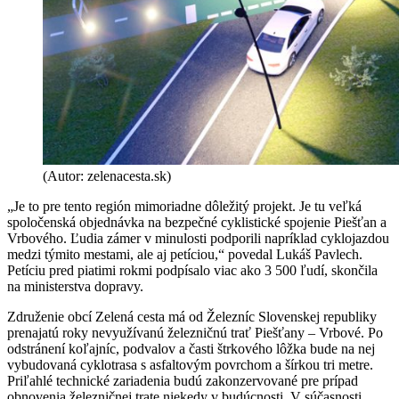
(Autor: zelenacesta.sk)
„Je to pre tento región mimoriadne dôležitý projekt. Je tu veľká
spoločenská objednávka na bezpečné cyklistické spojenie Piešťan a
Vrbového. Ľudia zámer v minulosti podporili napríklad cyklojazdou
medzi týmito mestami, ale aj petíciou,“ povedal Lukáš Pavlech.
Petíciu pred piatimi rokmi podpísalo viac ako 3 500 ľudí, skončila
na ministerstva dopravy.
Združenie obcí Zelená cesta má od Železníc Slovenskej republiky
prenajatú roky nevyužívanú železničnú trať Piešťany – Vrbové. Po
odstránení koľajníc, podvalov a časti štrkového lôžka bude na nej
vybudovaná cyklotrasa s asfaltovým povrchom a šírkou tri metre.
Priľahlé technické zariadenia budú zakonzervované pre prípad
obnovenia železničnej trate niekedy v budúcnosti. V súčasnosti