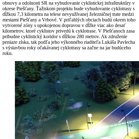
obnovy a odolnosti SR na vybudovanie cyklistickej infraštruktúry v
okrese Piešťany. Ťažiskom projektu bude vybudovanie cyklotrasy s
dĺžkou 7,3 kilometra na telese nevyužívanej železničnej trate medzi
mestami Piešťany a Vrbové. V priľahlých obciach budú okrem toho
vytvorené zóny s upokojenou dopravou v dĺžke viac ako desať
kilometrov, ktoré cyklistov privedú k cyklotrase. V Piešťanoch zasa
pribudne cyklistický koridor s dĺžkou 280 metrov. Ak združenie
peniaze získa, tak podľa jeho výkonného riaditeľa Lukáša Pavlecha
s výstavbou roky očakávanej cyklotrasy sa začne na jar budúceho
roku.