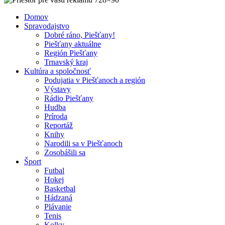
Domov
Spravodajstvo
Dobré ráno, Piešťany!
Piešťany aktuálne
Región Piešťany
Trnavský kraj
Kultúra a spoločnosť
Podujatia v Piešťanoch a región
Výstavy
Rádio Piešťany
Hudba
Príroda
Reportáž
Knihy
Narodili sa v Piešťanoch
Zosobášili sa
Šport
Futbal
Hokej
Basketbal
Hádzaná
Plávanie
Tenis
Kolky