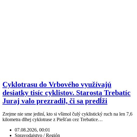
Cyklotrasu do Vrbového využívajú
desiatky tisíc cyklistov. Starosta Trebatíc
Juraj valo prezradil, či sa predĺži
Zrejme nie sme jediní, kto si všimol čulý cyklistický ruch na len 7,6
kilometra dlhej cyklotrase z Piešťan cez Trebatice…
07.08.2026, 00:01
Spravodajstvo / Región