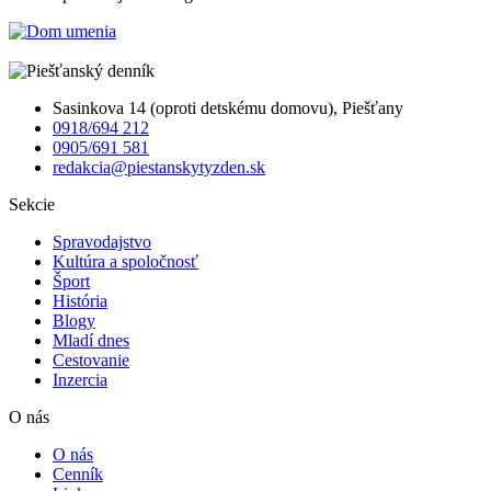
Sasinkova 14 (oproti detskému domovu), Piešťany
0918/694 212
0905/691 581
redakcia@piestanskytyzden.sk
Sekcie
Spravodajstvo
Kultúra a spoločnosť
Šport
História
Blogy
Mladí dnes
Cestovanie
Inzercia
O nás
O nás
Cenník