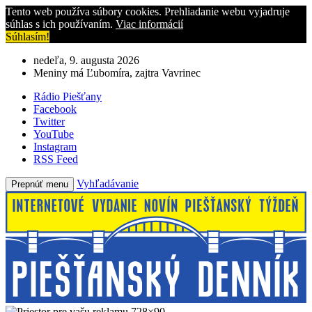
Tento web používa súbory cookies. Prehliadanie webu vyjadruje
súhlas s ich používaním.
Viac informácií
Súhlasím!
nedeľa, 9. augusta 2026
Meniny má Ľubomíra, zajtra Vavrinec
Rádio Piešťany
Facebook
Twitter
YouTube
Instagram
RSS Feed
Vyhľadávanie
Prepnúť menu