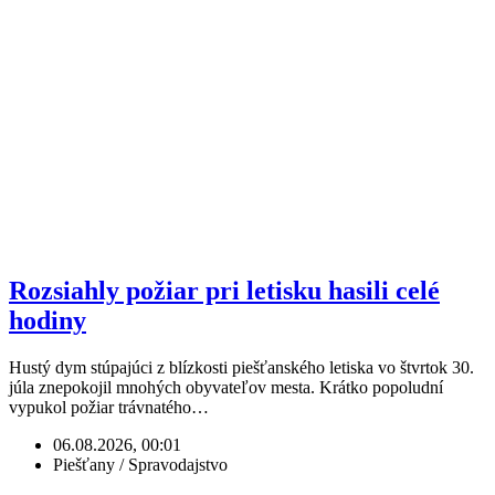
Rozsiahly požiar pri letisku hasili celé
hodiny
Hustý dym stúpajúci z blízkosti piešťanského letiska vo štvrtok 30.
júla znepokojil mnohých obyvateľov mesta. Krátko popoludní
vypukol požiar trávnatého…
06.08.2026, 00:01
Piešťany / Spravodajstvo