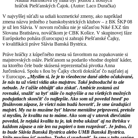
Natália Martišková by mala byť jednou z nosných
hráčok Piešťanských Čajok. (Autor: Laco Duračka)
V najvyššej súťaži sa udiali kozmetické zmeny, ako napríklad
zmena názvu jedného z banskobystrických klubov – z BK ŠKP 08
je už len Slávia. V novom ročníku nie je súčasťou Niké EXZ tím
Slovana Bratislava, nováčikom je CBK Košice. V skupinovej fáze
Európskeho pohára (Eurocupu) si zahrajú Piešťanské Čajky,
v kvalifikácii práve Slávia Banská Bystrica.
Práve hráčky z kúpeľného mesta sú favoritom na zopakovanie si
majstrovských osláv. Piešťanom sa podarilo vhodne doplniť káder,
na ktorého čele bude skúsená reprezentačná pivotka Anna
Jurčenková. Spolu s ňou by Čajky chceli dokráčať čo najďalej aj
v Eurocupe
.
„Myslím si, že je to všeobecne dané alebo očakávané,
že nás tu už všetci vidia ako majstrov. Také jednoduché to ale
nebude. Je ťažšie obhájiť ako získať. Ambície zostanú asi
rovnaké, snažiť sa byť stále čo najvyššie a na všetkých možných
podujatiach skončiť čo najlepšie. Ako som už povedal hneď po
finálovom zápase, že všetci nám budú hovoriť, že sme úradujúci
majstri. My na to musíme byť hlavne mentálne pripravení, pretože
si myslím, že kvalitu na to máme. Ako som aj v utorok dievčatám
povedal, že nejaká kvalita tu je, tak treba ukázať aj na ihrisku v
každom zápase a nie len na papieri o tom rozprávať. Je jedno, či
to bude Slávia Banská Bystrica alebo UMB Banská Bystrica.
Stále musíme ísť naplno. Treba si uvedomiť, že sme v tejto sezóne