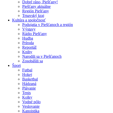
Dobré ráno, Piešťany!
Piešťany aktuálne
Región Piešťany
Trnavský kraj
Kultúra a spoločnosť
Podujatia v Piešťanoch a región
Výstavy
Rádio Piešťany
Hudba
Príroda
Reportáž
Knihy
Narodili sa v Piešťanoch
Zosobášili sa
Šport
Futbal
Hokej
Basketbal
Hádzaná
Plávanie
Tenis
Kolky
Vodné pólo
Veslovanie
Kanoistika