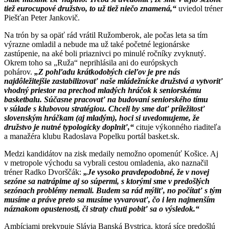
tiež eurocupové družstvo, to už tiež niečo znamená,“
uviedol tréner
Piešťan Peter Jankovič.
Na trón by sa opäť rád vrátil Ružomberok, ale počas leta sa tím
výrazne omladil a nebude ma už také početné legionárske
zastúpenie, na aké boli priaznivci po minulé ročníky zvyknutý.
Okrem toho sa „Ruža“ neprihlásila ani do európskych
pohárov.
„Z pohľadu krátkodobých cieľov je pre nás
najdôležitejšie zastabilizovať naše mládežnícke družstvá a vytvoriť
vhodný priestor na prechod mladých hráčok k seniorskému
basketbalu. Súčasne pracovať na budovaní seniorského tímu
v súlade s klubovou stratégiou. Chceli by sme dať príležitosť
slovenským hráčkam (aj mladým), hoci si uvedomujeme, že
družstvo je nutné typologicky doplniť,“
cituje výkonného riaditeľa
a manažéra klubu Radoslava Popelku portál basket.sk.
Medzi kandidátov na zisk medaily nemožno opomenúť Košice. Aj
v metropole východu sa vybrali cestou omladenia, ako naznačil
tréner Radko Dvorščák:
„Je vysoko pravdepodobné, že v novej
sezóne sa natrápime aj so súpermi, s ktorými sme v predošlých
sezónach problémy nemali. Budem sa rád mýliť, no počítať s tým
musíme a práve preto sa musíme vyvarovať, čo i len najmenším
náznakom opustenosti, či straty chuti pobiť sa o výsledok.“
Ambíciami prekypuje Slávia Banská Bystrica, ktorá síce predošlú