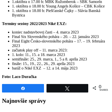
1.októbra o 17.00 h: MBK Ružomberok – ŠBK Šamorín
1. októbra o 18.00 h: Young Angels Košice – CBK Košice
1. októbra o 18.00 h: Piešťanské Čajky – Slávia Banská
Bystrica
Termíny sezóny 2022/2023 Niké EXZ:
koniec nadstavbovej časti – 4. marca 2023
Final Six Slovenského pohára – 20. – 22. januára 2023
Final Eight Česko-slovenského pohára – 17. – 19. februára
2023
začiatok play off – 11. marca 2023:
1. kolo: 11., 15. a 18. marca 2023
semifinále: 25., 29. marca, 1., 5 a 8. apríla 2023
finále: 15., 19., 22., 26., 29. apríla 2023
baráž o Niké EXZ – 12. a 14. mája 2023
Foto: Laco Duračka
0
Share
Tweet
SHARES
Najnovšie správy