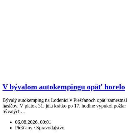
V bývalom autokempingu opäť horelo
Bývalý autokemping na Lodenici v Piešťanoch opäť zamestnal
hasičov. V piatok 31. júla krátko po 17. hodine vypukol požiar
bývalých…
06.08.2026, 00:01
Piešťany / Spravodajstvo