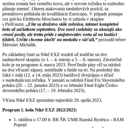
sezónu zostala bez cenného kovu, ale v novom ročníku to rozhodne
plánuje zmeniť. Okrem atakovania medailových pozícií, sa
premiérovo prihlásila do kvalifikácie Eurocupu. V prípade postupu
cez grécku Eleftheriu Moschatou by si zahrala v skupine
s Piešťanmi.
„Ešte sa družstvo stále zohráva, takmer kompletné
bolo až začiatkom septembra. Dve nové cudzinky sa ukazujú ako
cenné posily, ale tretia príde z majstrovstiev sveta až na budúci
týždeň. Určite chceme útočiť na medailu v súťaži,“
prezradil tréner
Miroslav Michálik.
Po základnej časti sa Niké EXZ rozdelí už tradične na dve
nadstavbové skupiny (o 1. – 4. miesto a 5. – 8. miesto). Záverečné
kolo je na programe 4. marca 2023. Štvrťfinále play off sa odohrá
na dva víťazné zápasy, semifinále a finále na tri. Na posledný tím
čaká v máji (12. a 14. mája 2023) barážový dvojzápas o účasť
v nasledujúcom ročníku. V januári sa odohrá Final Fix Slovenského
pohára (20. – 22. januára 2023) a vo februári Final Eight Česko-
slovenského pohára (17. – 19. februára 2023).
Víťaza Niké EXZ spoznáme najneskôr 29. apríla 2023.
Program 1. kola Niké EXZ 2022/2023:
1. októbra o 17.00 h: BK ŠK UMB Banská Bystrica – BAM
Poprad