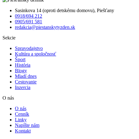
Sasinkova 14 (oproti detskému domovu), Piešťany
0918/694 212
0905/691 581
redakcia@piestanskytyzden.sk
Sekcie
Spravodajstvo
Kultúra a spoločnosť
Šport
História
Blogy
Mladí dnes
Cestovanie
Inzercia
O nás
O nás
Cenník
Linky
Napíšte nám
Kontakt