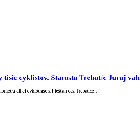
isíc cyklistov. Starosta Trebatíc Juraj valo 
kilometra dlhej cyklotrase z Piešťan cez Trebatice…