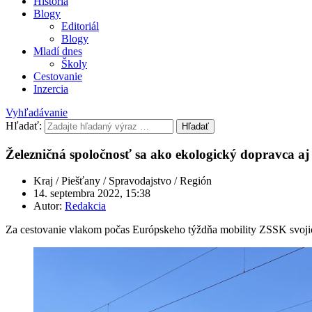
História
Blogy
Editoriál
Blogy
Mladí dnes
Školy
Cestovanie
Inzercia
Vyhľadávanie
Hľadať:
Hľadať
Železničná spoločnosť sa ako ekologický dopravca a
Kraj / Piešťany / Spravodajstvo / Región
14. septembra 2022, 15:38
Autor:
Redakcia
Za cestovanie vlakom počas Európskeho týždňa mobility ZSSK svoj