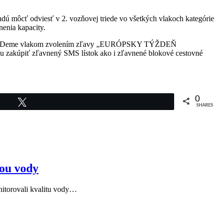
ú môcť odviesť v 2. vozňovej triede vo všetkých vlakoch kategórie
nenia kapacity.
ikácie IDeme vlakom zvolením zľavy „EURÓPSKY TÝŽDEŇ
žu zakúpiť zľavnený SMS lístok ako i zľavnené blokové cestovné
0
Tweet
SHARES
tou vody
nitorovali kvalitu vody…