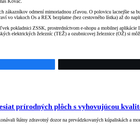
omáš Kováč.
h zákazníkov odmení mimoriadnou zľavou. O polovicu lacnejšie sa bud
raví vo vlakoch Os a REX bezplatne (bez cestovného lístka) až do napl
ejkoľvek pokladnici ZSSK, prostredníctvom e-shopu a mobilnej apl
kých elektrických železníc (TEŽ) a ozubnicovej železnice (OŽ) si mô
desiat prírodných plôch s vyhovujúcou kvali
ykonávali štátny zdravotný dozor na prevádzkovaných kúpaliskách a mo