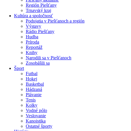
Región Piešťany
Trnavský kraj
Kultúra a spoločnosť
Podujatia v Piešťanoch a región
Výstavy
Rádio Piešťany
Hudba
Príroda
Reportáž
Knihy
Narodili sa v Piešťanoch
Zosobášili sa
Šport
Futbal
Hokej
Basketbal
Hádzaná
Plávanie
Tenis
Kolky
Vodné pólo
Veslovanie
Kanoistika
Ostatné športy