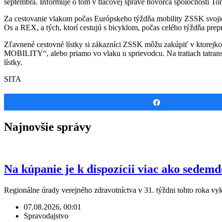
septembra. Informuje o tom v tlačovej správe hovorca spoločnosti T
Za cestovanie vlakom počas Európskeho týždňa mobility ZSSK svojic
Os a REX, a tých, ktorí cestujú s bicyklom, počas celého týždňa prep
Zľavnené cestovné lístky si zákazníci ZSSK môžu zakúpiť v ktor
MOBILITY“, alebo priamo vo vlaku u sprievodcu. Na tratiach tatrans
lístky.
SITA
Share
Najnovšie správy
Na kúpanie je k dispozícii viac ako sedem
Regionálne úrady verejného zdravotníctva v 31. týždni tohto roka v
07.08.2026, 00:01
Spravodajstvo