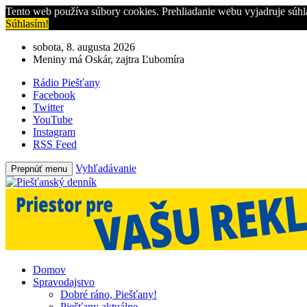
Tento web používa súbory cookies. Prehliadanie webu vyjadruje súhl
Súhlasím!
sobota, 8. augusta 2026
Meniny má Oskár, zajtra Ľubomíra
Rádio Piešťany
Facebook
Twitter
YouTube
Instagram
RSS Feed
Vyhľadávanie
Prepnúť menu
Domov
Spravodajstvo
Dobré ráno, Piešťany!
Piešťany aktuálne