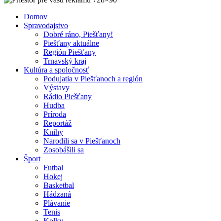
Domov
Spravodajstvo
Dobré ráno, Piešťany!
Piešťany aktuálne
Región Piešťany
Trnavský kraj
Kultúra a spoločnosť
Podujatia v Piešťanoch a región
Výstavy
Rádio Piešťany
Hudba
Príroda
Reportáž
Knihy
Narodili sa v Piešťanoch
Zosobášili sa
Šport
Futbal
Hokej
Basketbal
Hádzaná
Plávanie
Tenis
Kolky