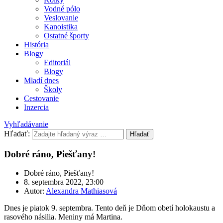
Vodné pólo
Veslovanie
Kanoistika
Ostatné športy
História
Blogy
Editoriál
Blogy
Mladí dnes
Školy
Cestovanie
Inzercia
Vyhľadávanie
Hľadať:
Hľadať
Dobré ráno, Piešťany!
Dobré ráno, Piešťany!
8. septembra 2022, 23:00
Autor:
Alexandra Mathiasová
Dnes je piatok 9. septembra. Tento deň je Dňom obetí holokaustu a
rasového násilia. Meniny má Martina.