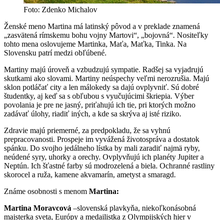
Foto: Zdenko Michalov
Ženské meno Martina má latinský pôvod a v preklade znamená
„zasvätená rímskemu bohu vojny Martovi“, „bojovná“. Nositeľky
tohto mena oslovujeme Martinka, Maťa, Maťka, Tinka. Na
Slovensku patrí medzi obľúbené.
Martiny majú úroveň a vzbudzujú sympatie. Radšej sa vyjadrujú
skutkami ako slovami. Martiny neúspechy veľmi nerozrušia. Majú
sklon potláčať city a len málokedy sa dajú ovplyvniť. Sú dobré
študentky, aj keď sa s obľubou s vyučujúcimi škriepia. Výber
povolania je pre ne jasný, priťahujú ich tie, pri ktorých možno
zadávať úlohy, riadiť iných, a kde sa skrýva aj isté riziko.
Zdravie majú priemerné, za predpokladu, že sa vyhnú
prepracovanosti. Prospeje im vyvážená životospráva a dostatok
spánku. Do svojho jedálneho lístka by mali zaradiť najmä ryby,
neúdené syry, uhorky a orechy. Ovplyvňujú ich planéty Jupiter a
Neptún. Ich šťastné farby sú modrozelená a biela. Ochranné rastliny
skorocel a ruža, kamene akvamarín, ametyst a smaragd.
Známe osobnosti s menom
Martina:
Martina Moravcová
–slovenská plavkyňa, niekoľkonásobná
majsterka sveta, Európy a medailistka z Olympijských hier v