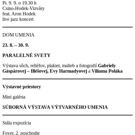
Pi. 9. 9. o 19.30 h
Csino-Hodek-Vizváry
feat. Aron Hodek
live jazz koncert
DOM UMENIA
23. 8. – 30. 9.
PARALELNÉ SVETY
Výstava sôch, reliéfov, plakiet, malieb a fotografií
Gabriely
Gáspárovej – Illéšovej, Evy Harmadyovej
a
Viliama Poláka
Výstavné priestory
Mini galéria
SÚBORNÁ VÝSTAVA VÝTVARNÉHO UMENIA
Stála expozícia
Foyer, 2. poschodie