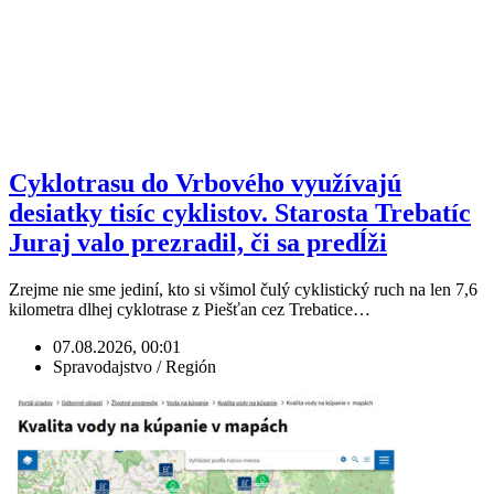
Cyklotrasu do Vrbového využívajú
desiatky tisíc cyklistov. Starosta Trebatíc
Juraj valo prezradil, či sa predĺži
Zrejme nie sme jediní, kto si všimol čulý cyklistický ruch na len 7,6
kilometra dlhej cyklotrase z Piešťan cez Trebatice…
07.08.2026, 00:01
Spravodajstvo / Región