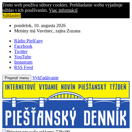
Tento web používa súbory cookies. Prehliadanie webu vyjadruje
súhlas s ich používaním.
Viac informácií
Súhlasím!
pondelok, 10. augusta 2026
Meniny má Vavrinec, zajtra Zuzana
Rádio Piešťany
Facebook
Twitter
YouTube
Instagram
RSS Feed
Vyhľadávanie
Prepnúť menu