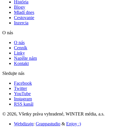
História
Blogy
Mladí dnes
Cestovanie
Inzercia
O nás
O nás
Cenník
Linky
Napíšte nám
Kontakt
Sledujte nás
Facebook
Twitter
YouTube
Instagram
RSS kanál
© 2026, Všetky práva vyhradené, WINTER média, a.s.
Webdizajn
:
Grappastudio
&
Enjoy :)