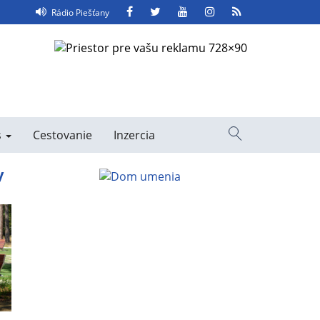
Facebook
Twitter
YouTube
Instagram
RSS
Rádio Piešťany
Feed
s
Cestovanie
Inzercia
Vyhľadávanie
y