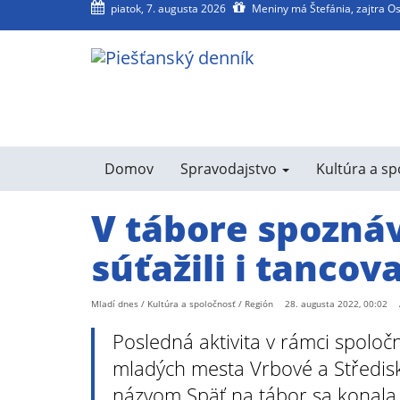
piatok, 7. augusta 2026
Meniny má Štefánia, zajtra O
agram
SS
Domov
Spravodajstvo
Kultúra a s
V tábore spoznáv
súťažili i tancova
Mladí dnes / Kultúra a spoločnosť / Región
28. augusta 2022, 00:02
Posledná aktivita v rámci spolo
mladých mesta Vrbové a Středisk
názvom Späť na tábor sa konala