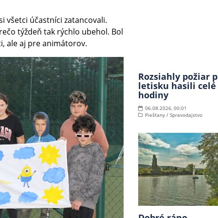
i všetci účastníci zatancovali.
prečo týždeň tak rýchlo ubehol. Bol
i, ale aj pre animátorov.
Rozsiahly požiar p
letisku hasili celé
hodiny
06.08.2026, 00:01
Piešťany / Spravodajstvo
Dobré ráno,