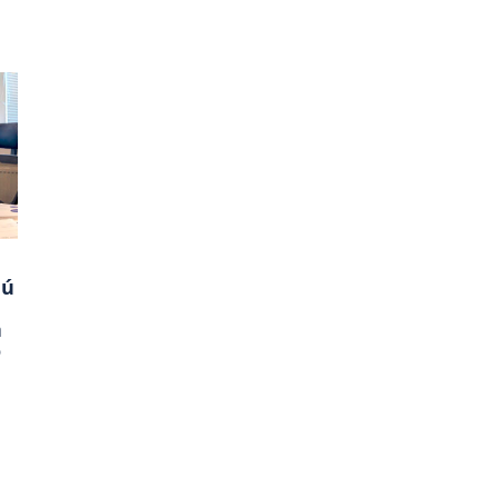
jú
a
o