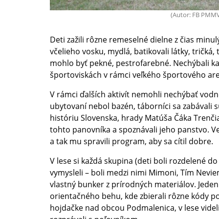
(Autor: FB PMM
Deti zažili rôzne remeselné dielne z čias minulý
včelieho vosku, mydlá, batikovali látky, tričká, 
mohlo byť pekné, pestrofarebné. Nechýbali k
športoviskách v rámci veľkého športového are
V rámci ďalších aktivít nemohli nechýbať vodn
ubytovaní nebol bazén, táborníci sa zabávali s
históriu Slovenska, hrady Matúša Čáka Trenčia
tohto panovníka a spoznávali jeho panstvo. Več
a tak mu spravili program, aby sa cítil dobre.
V lese si každá skupina (deti boli rozdelené d
vymysleli – boli medzi nimi Mimoni, Tím Neviem
vlastný bunker z prírodných materiálov. Jeden 
orientačného behu, kde zbierali rôzne kódy po
hojdačke nad obcou Podmalenica, v lese videl