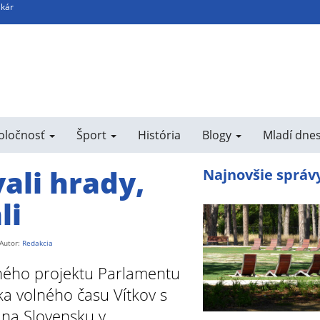
skár
poločnosť
Šport
História
Blogy
Mladí dne
ali hrady,
Najnovšie správ
li
Autor:
Redakcia
čného projektu Parlamentu
a volného času Vítkov s
 na Slovensku v