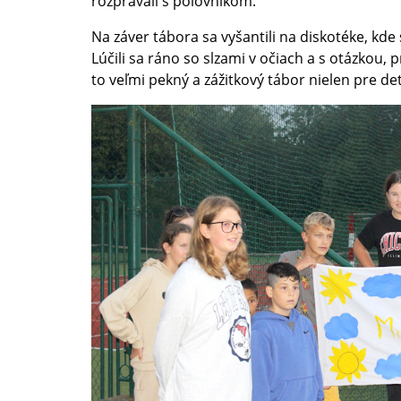
rozprávali s poľovníkom.
Na záver tábora sa vyšantili na diskotéke, kde s
Lúčili sa ráno so slzami v očiach a s otázkou, 
to veľmi pekný a zážitkový tábor nielen pre det