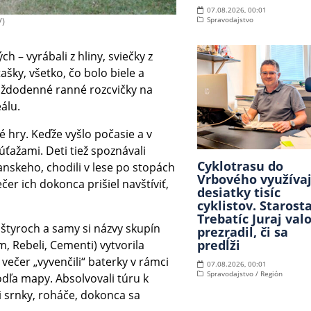
07.08.2026, 00:01
V)
Spravodajstvo
ch – vyrábali z hliny, sviečky z
tašky, všetko, čo bolo biele a
aždodenné ranné rozcvičky na
álu.
é hry. Keďže vyšlo počasie a v
úťažami. Deti tiež spoznávali
Cyklotrasu do
nskeho, chodili v lese po stopách
Vrbového využíva
er ich dokonca prišiel navštíviť,
desiatky tisíc
cyklistov. Starost
Trebatíc Juraj val
o štyroch a samy si názvy skupín
prezradil, či sa
predĺži
, Rebeli, Cementi) vytvorila
večer „vyvenčili“ baterky v rámci
07.08.2026, 00:01
Spravodajstvo / Región
dľa mapy. Absolvovali túru k
i srnky, roháče, dokonca sa