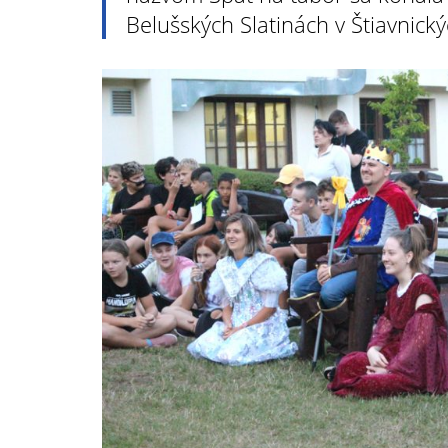
Belušských Slatinách v Štiavnick