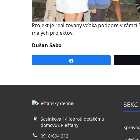
Projekt je realizovaný vďaka podpore v rámci 
malých projektov.
Dušan Sabo
Share
SEKCI
Sasinkova 14 (oproti detskému
domovu), Piešťany
Spravod
0918/694 212