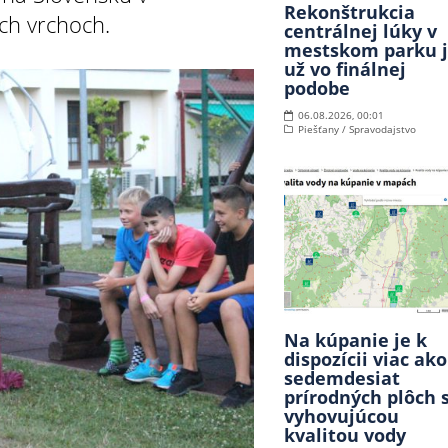
Rekonštrukcia
ých vrchoch.
centrálnej lúky v
mestskom parku 
už vo finálnej
podobe
06.08.2026, 00:01
Piešťany / Spravodajstvo
Na kúpanie je k
dispozícii viac ako
sedemdesiat
prírodných plôch 
vyhovujúcou
kvalitou vody