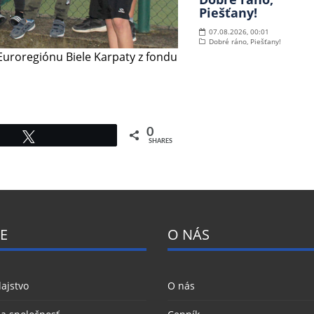
Piešťany!
07.08.2026, 00:01
Dobré ráno, Piešťany!
Euroregiónu Biele Karpaty z fondu
0
Tweet
SHARES
E
O NÁS
ajstvo
O nás