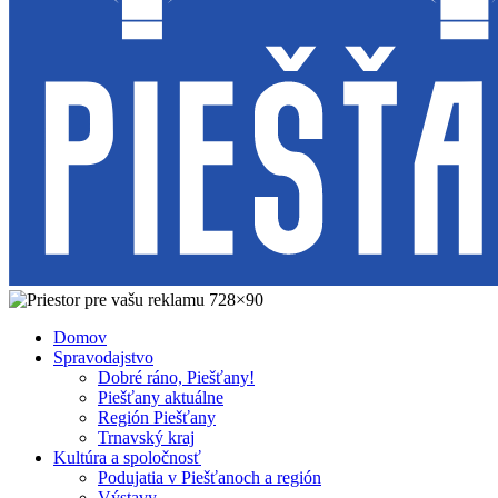
Domov
Spravodajstvo
Dobré ráno, Piešťany!
Piešťany aktuálne
Región Piešťany
Trnavský kraj
Kultúra a spoločnosť
Podujatia v Piešťanoch a región
Výstavy