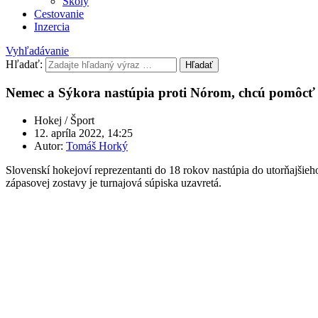
Školy
Cestovanie
Inzercia
Vyhľadávanie
Hľadať:
Hľadať
Nemec a Sýkora nastúpia proti Nórom, chcú pomôcť
Hokej / Šport
12. apríla 2022, 14:25
Autor:
Tomáš Horký
Slovenskí hokejoví reprezentanti do 18 rokov nastúpia do utorňajši
zápasovej zostavy je turnajová súpiska uzavretá.