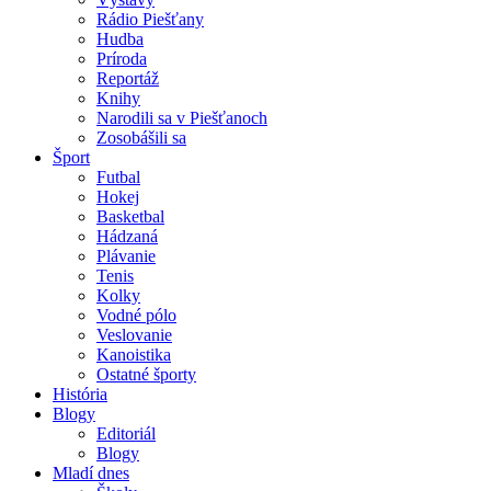
Rádio Piešťany
Hudba
Príroda
Reportáž
Knihy
Narodili sa v Piešťanoch
Zosobášili sa
Šport
Futbal
Hokej
Basketbal
Hádzaná
Plávanie
Tenis
Kolky
Vodné pólo
Veslovanie
Kanoistika
Ostatné športy
História
Blogy
Editoriál
Blogy
Mladí dnes