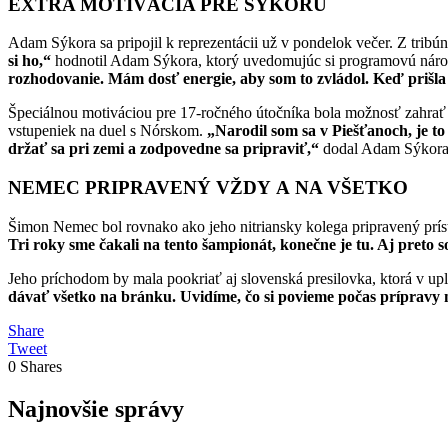
EXTRA MOTIVÁCIA PRE SÝKORU
Adam Sýkora sa pripojil k reprezentácii už v pondelok večer. Z tribún
si ho,“
hodnotil Adam Sýkora, ktorý uvedomujúc si programovú nároč
rozhodovanie. Mám dosť energie, aby som to zvládol. Keď prišla
Špeciálnou motiváciou pre 17-ročného útočníka bola možnosť zahrať 
vstupeniek na duel s Nórskom.
„Narodil som sa v Piešťanoch, je t
držať sa pri zemi a zodpovedne sa pripraviť,“
dodal Adam Sýkora
NEMEC PRIPRAVENÝ VŽDY A NA VŠETKO
Šimon Nemec bol rovnako ako jeho nitriansky kolega pripravený pr
Tri roky sme čakali na tento šampionát, konečne je tu. Aj preto 
Jeho príchodom by mala pookriať aj slovenská presilovka, ktorá v upl
dávať všetko na bránku. Uvidíme, čo si povieme počas prípravy 
Share
Tweet
0
Shares
Najnovšie správy