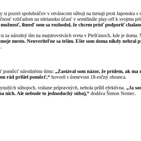
y si pozrel spoluhráčov v otváracom súboji na turnaji proti Japonsku s
nosť vzhľadom na nitriansku účasť v semifinále play-off k svojmu pr
 možnosť, ihneď som sa rozhodol, že chcem prísť podporiť chalan
si za národný tím na majstrovstvách sveta v Piešťanoch, kde je doma
o moje mesto. Neuveriteľne sa teším. Ešte som doma nikdy nehral p
.
ísť pomôcť národnému tímu:
„Zastával som názor, že prídem, ak ma 
som rád prišiel pomôcť,“
hovoril s úsmevom 18-ročný obranca.
ynulých súbojoch, vrátane prípravných, nebola príliš efektívna.
„Ja so
na nich. Ale nebude to jednoduchý súboj,“
dodáva Šimon Nemec.