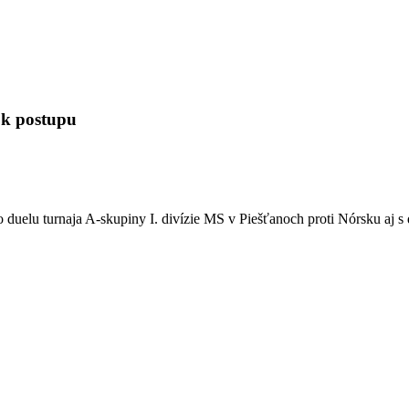
 k postupu
eho duelu turnaja A-skupiny I. divízie MS v Piešťanoch proti Nórsku 