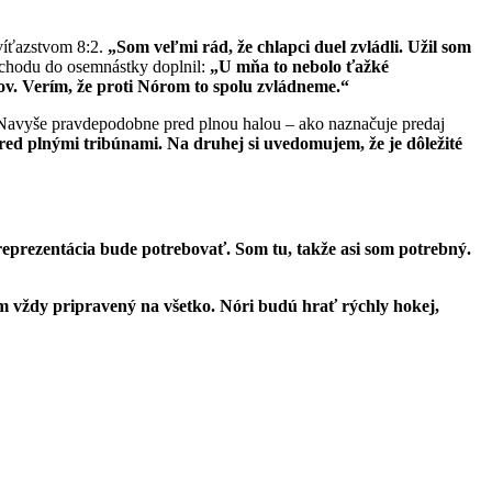
 víťazstvom 8:2.
„Som veľmi rád, že chlapci duel zvládli. Užil som
íchodu do osemnástky doplnil:
„U mňa to nebolo ťažké
ov. Verím, že proti Nórom to spolu zvládneme.“
. Navyše pravdepodobne pred plnou halou – ako naznačuje predaj
red plnými tribúnami. Na druhej si uvedomujem, že je dôležité
reprezentácia bude potrebovať. Som tu, takže asi som potrebný.
m vždy pripravený na všetko. Nóri budú hrať rýchly hokej,