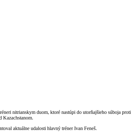
réneri nitrianskym duom, ktoré nastúpi do utorňajšieho súboja proti
ad Kazachstanom.
oval aktuálne udalosti hlavný tréner Ivan Feneš.