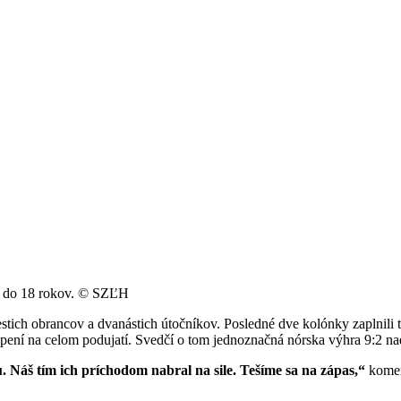
iu do 18 rokov. © SZĽH
stich obrancov a dvanástich útočníkov. Posledné dve kolónky zaplnili t
ení na celom podujatí. Svedčí o tom jednoznačná nórska výhra 9:2 n
Náš tím ich príchodom nabral na sile. Tešíme sa na zápas,“
koment