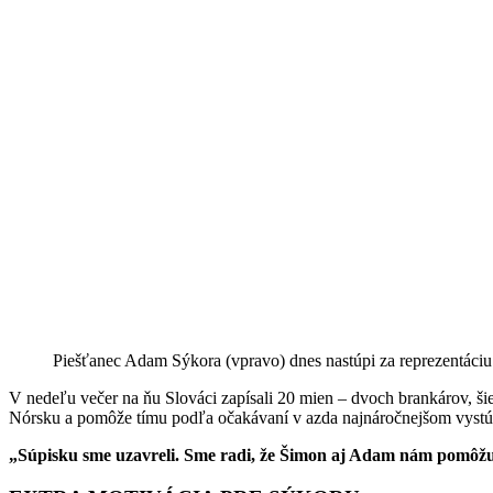
Piešťanec Adam Sýkora (vpravo) dnes nastúpi za reprezentác
V nedeľu večer na ňu Slováci zapísali 20 mien – dvoch brankárov, šie
Nórsku a pomôže tímu podľa očakávaní v azda najnáročnejšom vystúp
„Súpisku sme uzavreli. Sme radi, že Šimon aj Adam nám pomôžu. 