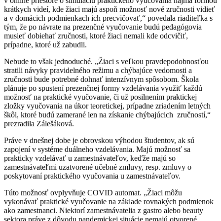
v online priestore o simuláciu praktického vyučovania najmä formou
krátkych videí, kde žiaci majú aspoň možnosť nové zručnosti vidieť
a v domácich podmienkach ich precvičovať,“ povedala riaditeľka s
tým, že po návrate na prezenčné vyučovanie budú pedagógovia
musieť dobiehať zručnosti, ktoré žiaci nemali kde odcvičiť,
prípadne, ktoré už zabudli.
Nebude to však jednoduché. „Žiaci s veľkou pravdepodobnosťou
stratili návyky pravidelného režimu a chýbajúce vedomosti a
zručnosti bude potrebné dohnať intenzívnym spôsobom. Škola
plánuje po spustení prezenčnej formy vzdelávania využiť každú
možnosť na praktické vyučovanie, či už posilnením praktickej
zložky vyučovania na úkor teoretickej, prípadne zriadením letných
škôl, ktoré budú zamerané len na získanie chýbajúcich zručností,“
prezradila Zálešáková.
Práve v dnešnej dobe je obrovskou výhodou študentov, ak sú
zapojení v systéme duálneho vzdelávania. Majú možnosť sa
prakticky vzdelávať u zamestnávateľov, keďže majú so
zamestnávateľmi uzatvorené učebné zmluvy, resp. zmluvy o
poskytovaní praktického vyučovania u zamestnávateľov.
Túto možnosť ovplyvňuje COVID automat. „Žiaci môžu
vykonávať praktické vyučovanie na základe rovnakých podmienok
ako zamestnanci. Niektorí zamestnávatelia z gastro alebo beauty
sektora práve z dôvodu pandemickej situácie nemajú otvorené