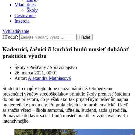
Mladí dnes
Školy
Cestovanie
Inzercia
Vyhľadávanie
Hľadať:
Hľadať
Kaderníci, čašníci či kuchári budú musieť doháňať
praktickú výučbu
Školy / Piešťany / Spravodajstvo
26. marca 2021, 00:01
Autor:
Alexandra Mathiasová
Študenti to majú v tejto dobe naozaj náročné. Obmedzenie
prezenčnej výučby stredoškolákov prinútilo školy preniesť štúdium
do online priestoru, čo je však ako-tak prijateľným riešením najmä
pre teoretické predmety. Pri praktických je to problematické, i keď
sa snažia všetci – škola samotná, učitelia, študenti, azda aj rodičia.
Po návrate do lavíc sa tak budú musieť prakticky vzdelávať oveľa
intenzívnejšie.