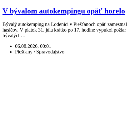
V bývalom autokempingu opäť horelo
Bývalý autokemping na Lodenici v Piešťanoch opäť zamestnal
hasičov. V piatok 31. júla krátko po 17. hodine vypukol požiar
bývalých…
06.08.2026, 00:01
Piešťany / Spravodajstvo