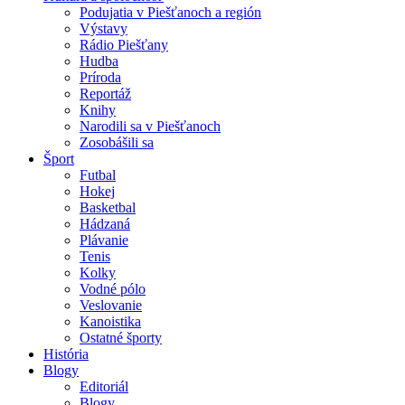
Podujatia v Piešťanoch a región
Výstavy
Rádio Piešťany
Hudba
Príroda
Reportáž
Knihy
Narodili sa v Piešťanoch
Zosobášili sa
Šport
Futbal
Hokej
Basketbal
Hádzaná
Plávanie
Tenis
Kolky
Vodné pólo
Veslovanie
Kanoistika
Ostatné športy
História
Blogy
Editoriál
Blogy