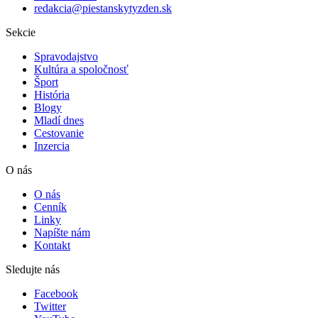
redakcia@piestanskytyzden.sk
Sekcie
Spravodajstvo
Kultúra a spoločnosť
Šport
História
Blogy
Mladí dnes
Cestovanie
Inzercia
O nás
O nás
Cenník
Linky
Napíšte nám
Kontakt
Sledujte nás
Facebook
Twitter