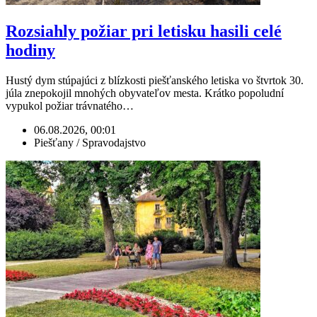
Rozsiahly požiar pri letisku hasili celé
hodiny
Hustý dym stúpajúci z blízkosti piešťanského letiska vo štvrtok 30.
júla znepokojil mnohých obyvateľov mesta. Krátko popoludní
vypukol požiar trávnatého…
06.08.2026, 00:01
Piešťany / Spravodajstvo