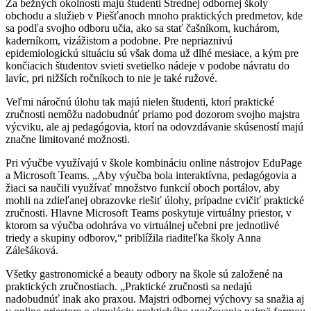
Za bežných okolností majú študenti Strednej odbornej školy
obchodu a služieb v Piešťanoch mnoho praktických predmetov, kde
sa podľa svojho odboru učia, ako sa stať čašníkom, kuchárom,
kaderníkom, vizážistom a podobne. Pre nepriaznivú
epidemiologickú situáciu sú však doma už dlhé mesiace, a kým pre
končiacich študentov svieti svetielko nádeje v podobe návratu do
lavíc, pri nižších ročníkoch to nie je také ružové.
Veľmi náročnú úlohu tak majú nielen študenti, ktorí praktické
zručnosti nemôžu nadobudnúť priamo pod dozorom svojho majstra
výcviku, ale aj pedagógovia, ktorí na odovzdávanie skúseností majú
značne limitované možnosti.
Pri výučbe využívajú v škole kombináciu online nástrojov EduPage
a Microsoft Teams. „Aby výučba bola interaktívna, pedagógovia a
žiaci sa naučili využívať množstvo funkcií oboch portálov, aby
mohli na zdieľanej obrazovke riešiť úlohy, prípadne cvičiť praktické
zručnosti. Hlavne Microsoft Teams poskytuje virtuálny priestor, v
ktorom sa výučba odohráva vo virtuálnej učebni pre jednotlivé
triedy a skupiny odborov,“ priblížila riaditeľka školy Anna
Zálešáková.
Všetky gastronomické a beauty odbory na škole sú založené na
praktických zručnostiach. „Praktické zručnosti sa nedajú
nadobudnúť inak ako praxou. Majstri odbornej výchovy sa snažia aj