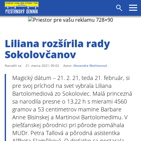
agram
SS
Pr
Vyhľadáv
me
Liliana rozšírila rady
Sokolovčanov
Narodili sa
21. marca 2021, 00:02
Autor:
Alexandra Mathiasová
Magický dátum – 21. 2. 21, teda 21. február, si
pre svoj príchod na svet vybrala Liliana
Bartolomediová zo Sokoloviec. Malá princezná
sa narodila presne o 13.22 h s mierami 4560
gramov a 53 centimetrov mamine Barbare
Anne Bisinskej a Martinovi Bartolomedimu. V
piešťanskej pôrodnici pri pôrode pomáhala
MUDr. Petra Tallová a pôrodná asistentka
Alžbeta Slamčiková. O dieťatko sa postarala