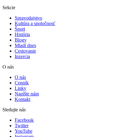
Sekcie
Spravodajstvo
Kultúra a spoločnosť
Šport
História
Blogy
Mladí dnes
Cestovanie
Inzercia
O nás
O nás
Cenník
Linky
Napíšte nám
Kontakt
Sledujte nás
Facebook
Twitter
YouTube
Instagram