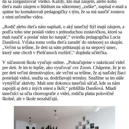
dá sa zorganizovať všetko. Každý, kto mal záujem, alebo koho
dieťa malo záujem o štúdium na súkromnej „zuške“, napísal e-mail a
spätne ho kontaktovali pedagogičky s tým, že sa má naučiť zostavu
z nimi určeného videa.
„Rodič alebo dieťa nám napísali, o aký tanečný štýl majú záujem, a
podľa toho sme poslali video s jednoduchou zostavičkou, ktorú sa
mali naučiť a poslať nám ho naspäť,“ uviedla pedagogička Lucia
Danišová. Vďaka tomu vedia dieťa zaradiť do niektorej zo skupín.
„Veľmi sa tešíme, že deti sa nám prihlasujú aj na stepový tanec,
ktorý sme chceli v Piešťanoch rozšíriť,“ doplnila učiteľka.
V súčasnosti škola vyučuje online. „Pokračujeme v nakrúcaní videí
pre deti. Je im to lepšie, ako vyučovať cez Zoom. Chápeme, že je to
pre deti veľmi demotivujúce, ale veľmi sa tešíme, že aj naďalej žiaci
posielajú videá, snažia sa, dodržiavajú termíny. Snažíme sa im stále
vymýšľať aktivity. Mali sme dokonca tanečnú súťaž, kde sa nám
zapojili aj deti z iných miest a škôl,“ priblížila Danišová. Mladí
tanečníci sa učia choreografie z videí, rodičia platia polovičné
školné, ale v škole nezaháľajú.