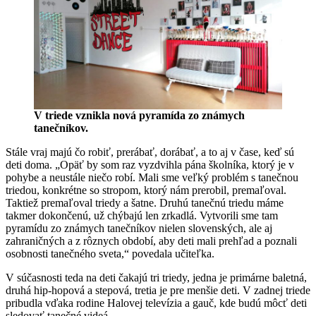
V triede vznikla nová pyramída zo známych
tanečníkov.
Stále vraj majú čo robiť, prerábať, dorábať, a to aj v čase, keď sú
deti doma. „Opäť by som raz vyzdvihla pána školníka, ktorý je v
pohybe a neustále niečo robí. Mali sme veľký problém s tanečnou
triedou, konkrétne so stropom, ktorý nám prerobil, premaľoval.
Taktiež premaľoval triedy a šatne. Druhú tanečnú triedu máme
takmer dokončenú, už chýbajú len zrkadlá. Vytvorili sme tam
pyramídu zo známych tanečníkov nielen slovenských, ale aj
zahraničných a z rôznych období, aby deti mali prehľad a poznali
osobnosti tanečného sveta,“ povedala učiteľka.
V súčasnosti teda na deti čakajú tri triedy, jedna je primárne baletná,
druhá hip-hopová a stepová, tretia je pre menšie deti. V zadnej triede
pribudla vďaka rodine Halovej televízia a gauč, kde budú môcť deti
sledovať tanečné videá.