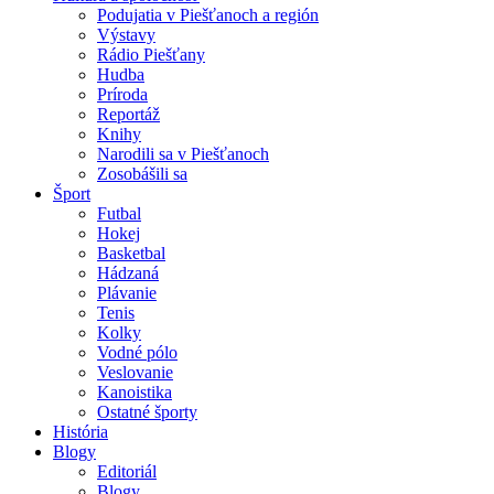
Podujatia v Piešťanoch a región
Výstavy
Rádio Piešťany
Hudba
Príroda
Reportáž
Knihy
Narodili sa v Piešťanoch
Zosobášili sa
Šport
Futbal
Hokej
Basketbal
Hádzaná
Plávanie
Tenis
Kolky
Vodné pólo
Veslovanie
Kanoistika
Ostatné športy
História
Blogy
Editoriál
Blogy