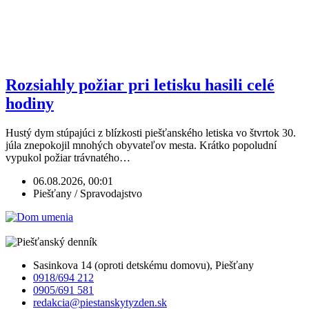
Rozsiahly požiar pri letisku hasili celé
hodiny
Hustý dym stúpajúci z blízkosti piešťanského letiska vo štvrtok 30.
júla znepokojil mnohých obyvateľov mesta. Krátko popoludní
vypukol požiar trávnatého…
06.08.2026, 00:01
Piešťany / Spravodajstvo
Sasinkova 14 (oproti detskému domovu), Piešťany
0918/694 212
0905/691 581
redakcia@piestanskytyzden.sk