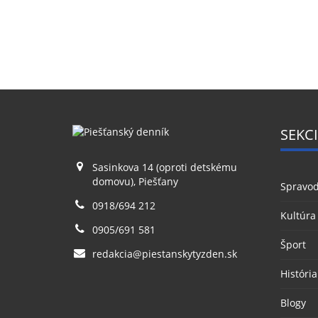
SEKCI
Sasinkova 14 (oproti detskému
domovu), Piešťany
Spravod
0918/694 212
Kultúra
0905/691 581
Šport
redakcia@piestanskytyzden.sk
História
Blogy