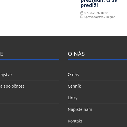
predĺži
07.08.2026, 00:01
Spravodajstvo / Región
E
O NÁS
ajstvo
O nás
 a spoločnosť
Cenník
Linky
Napíšte nám
Kontakt