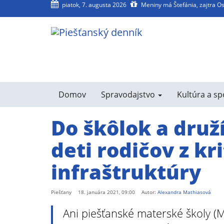
piatok, 7. augusta 2026
Meniny má Štefánia, zajtra O
agram
SS
Domov
Spravodajstvo
Kultúra a s
Do škôlok a druž
deti rodičov z kri
infraštruktúry
Piešťany
18. januára 2021, 09:00
Autor:
Alexandra Mathiasová
Ani piešťanské materské školy (M