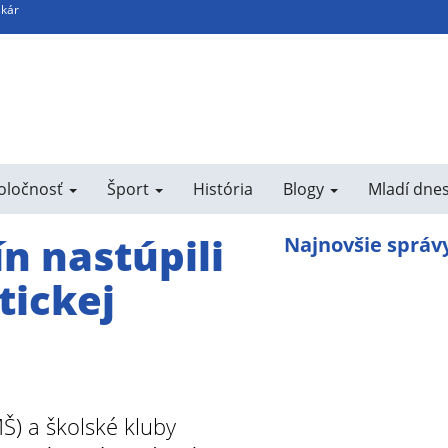
skár
poločnosť
Šport
História
Blogy
Mladí dne
ín nastúpili
Najnovšie správ
tickej
Š) a školské kluby