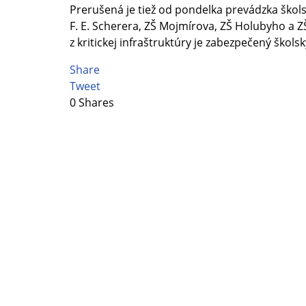
Prerušená je tiež od pondelka prevádzka škol
F. E. Scherera, ZŠ Mojmírova, ZŠ Holubyho a ZŠ
z kritickej infraštruktúry je zabezpečený škols
Share
Tweet
0
Shares