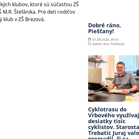
ských klubov, ktoré sú súčasťou ZŠ
 M.R. Štefánika. Pre deti rodičov
ký klub v ZŠ Brezová.
Dobré ráno,
Piešťany!
07.08.2026, 00:01
Dobré ráno, Piešťany!
Cyklotrasu do
Vrbového využíva
desiatky tisíc
cyklistov. Starost
Trebatíc Juraj val
prezradil, či sa