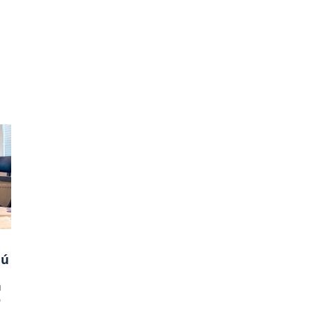
jú
a
o