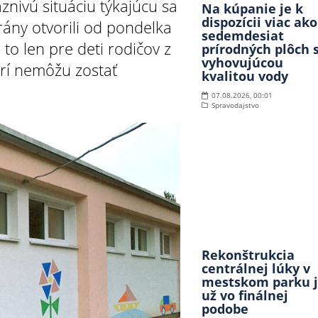
znivú situáciu týkajúcu sa
Na kúpanie je k
dispozícii viac ako
rány otvorili od pondelka
sedemdesiat
 to len pre deti rodičov z
prírodných plôch 
vyhovujúcou
torí nemôžu zostať
kvalitou vody
07.08.2026, 00:01
Spravodajstvo
Rekonštrukcia
centrálnej lúky v
mestskom parku 
už vo finálnej
podobe