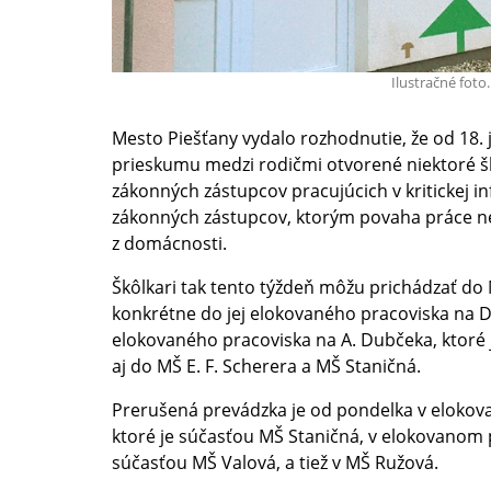
Ilustračné foto.
Mesto Piešťany vydalo rozhodnutie, že od 18.
prieskumu medzi rodičmi otvorené niektoré šk
zákonných zástupcov pracujúcich v kritickej in
zákonných zástupcov, ktorým povaha práce n
z domácnosti.
Škôlkari tak tento týždeň môžu prichádzať do 
konkrétne do jej elokovaného pracoviska na Det
elokovaného pracoviska na A. Dubčeka, ktoré
aj do MŠ E. F. Scherera a MŠ Staničná.
Prerušená prevádzka je od pondelka v eloko
ktoré je súčasťou MŠ Staničná, v elokovanom 
súčasťou MŠ Valová, a tiež v MŠ Ružová.