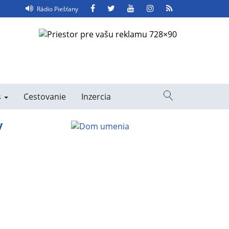
Facebook
Twitter
YouTube
Instagram
RSS
Rádio Piešťany
Feed
s
Cestovanie
Inzercia
Vyhľadávanie
y