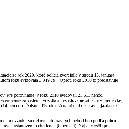
ie za rok 2020, ktoré polícia zverejnila v stredu 13. januára.
nulom roku evidovala 3 349 794. Oproti roku 2010 to predstavuje
kov. Pre porovnanie, v roku 2010 evidovali 21 611 nehôd.
 nevenovanie sa vedeniu vozidla a nesledovanie situácie v premávke,
 (14 percent). Ďalšími dôvodmi sú napríklad nesprávna jazda cez
ríčinami vzniku smrteľných dopravných nehôd boli podľa polície
bitných ustanovení o chodcoch (8 percent). Najviac osôb pri