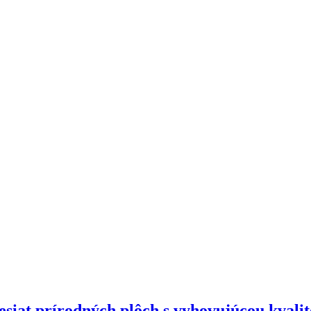
desiat prírodných plôch s vyhovujúcou kvali