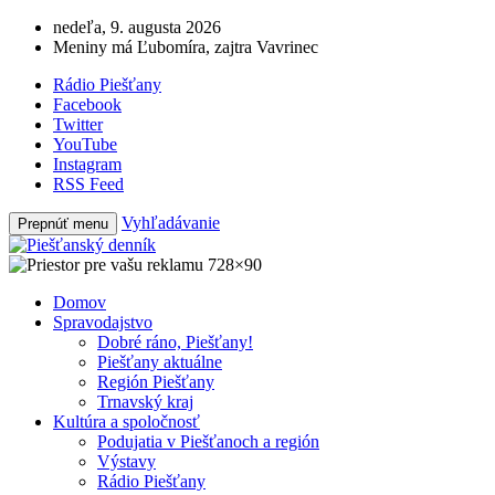
nedeľa, 9. augusta 2026
Meniny má Ľubomíra, zajtra Vavrinec
Rádio Piešťany
Facebook
Twitter
YouTube
Instagram
RSS Feed
Vyhľadávanie
Prepnúť menu
Domov
Spravodajstvo
Dobré ráno, Piešťany!
Piešťany aktuálne
Región Piešťany
Trnavský kraj
Kultúra a spoločnosť
Podujatia v Piešťanoch a región
Výstavy
Rádio Piešťany