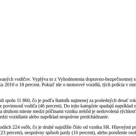
ných vodičov. Vyplýva to z Vyhodnotenia dopravno-bezpečnostnej situác
 2010 o 18 percent. Pokiaľ ide o motorové vozidlá, tých polícia v mi
li spolu 11 860, čo je podľa štatistík najmenej za posledných desať ro
e povinností vodiča (46 percent). Do tejto kategórie spadajú napríklad
Na druhom mieste medzi príčinami vzniku nehôd je nedovolená rýchlosť
medzi vozidlami alebo napríklad nesprávne predchádzanie.
odách 224 osôb, čo je druhé najnižšie číslo od vzniku SR. Hlavnými p
(23 percent), nesprávny spôsob jazdy (16 percent), alebo porušenie oso