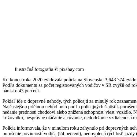
Ilustračná fotografia © pixabay.com
Ku koncu roka 2020 evidovala polícia na Slovensku 3 648 374 evidova
Podľa dokumentu sa počet registrovaných vodičov v SR zvýšil od roku
nárast o 43 percent.
Pokiaľ ide o dopravné nehody, tých policajti za minulý rok zaznamena
Najčastejšou príčinou nehôd bolo podľa policajných štatistík porušeni
nedanie prednosti chodcovi alebo znížená schopnosť viesť vozidlo. 
križovatku, nesprávne otáčanie a cúvanie, nedodržanie vzdialeností 
Polícia informovala, že v minulom roku zahynulo pri dopravných neh
porušenie povinností vodiča (24 percent), nedovolená rýchlosť jazdy 