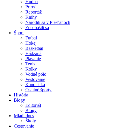
Hudba
Príroda
Reportáž
Knihy
Narodili sa v Piešťanoch
Zosobášili sa
Šport
Futbal
Hokej
Basketbal
Hádzaná
Plávanie
Tenis
Kolky
Vodné pólo
Veslovanie
Kanoistika
Ostatné športy
História
Blogy
Editoriál
Blogy
Mladí dnes
Školy
Cestovanie