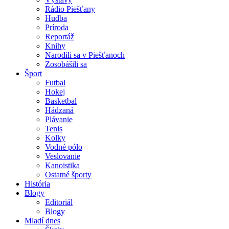
Rádio Piešťany
Hudba
Príroda
Reportáž
Knihy
Narodili sa v Piešťanoch
Zosobášili sa
Šport
Futbal
Hokej
Basketbal
Hádzaná
Plávanie
Tenis
Kolky
Vodné pólo
Veslovanie
Kanoistika
Ostatné športy
História
Blogy
Editoriál
Blogy
Mladí dnes