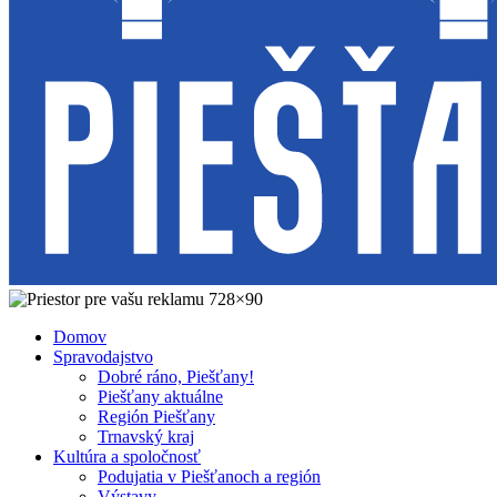
Domov
Spravodajstvo
Dobré ráno, Piešťany!
Piešťany aktuálne
Región Piešťany
Trnavský kraj
Kultúra a spoločnosť
Podujatia v Piešťanoch a región
Výstavy