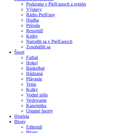
Podujatia v Piešťanoch a región
Výstavy
Rádio Piešťany
Hudba
Príroda
Reportáž
Knihy
Narodili sa v Piešťanoch
Zosobášili sa
Šport
Futbal
Hokej
Basketbal
Hádzaná
Plávanie
Tenis
Kolky
Vodné pólo
Veslovanie
Kanoistika
Ostatné športy
História
Blogy
Editoriál
Blogy