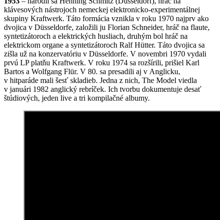
1953
– narodil sa Henning Schmitz (Düsseldorf), hráč na
klávesových nástrojoch nemeckej elektronicko-experimentálnej
skupiny Kraftwerk. Táto formácia vznikla v roku 1970 najprv ako
dvojica v Düsseldorfe, založili ju Florian Schneider, hráč na flaute,
syntetizátoroch a elektrických husliach, druhým bol hráč na
elektrickom organe a syntetizátoroch Ralf Hütter. Táto dvojica sa
zišla už na konzervatóriu v Düsseldorfe. V novembri 1970 vydali
prvú LP platňu Kraftwerk. V roku 1974 sa rozšírili, prišiel Karl
Bartos a Wolfgang Flür. V 80. sa presadili aj v Anglicku,
v hitparáde mali šesť skladieb. Jedna z nich, The Model viedla
v januári 1982 anglický rebríček. Ich tvorbu dokumentuje desať
štúdiových, jeden live a tri kompilačné albumy.