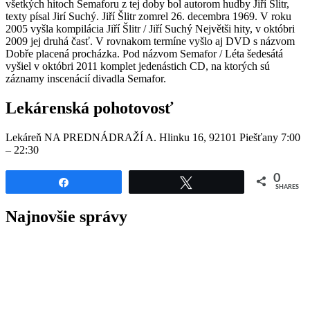
všetkých hitoch Semaforu z tej doby bol autorom hudby Jiří Šlitr,
texty písal Jirí Suchý. Jiří Šlitr zomrel 26. decembra 1969. V roku
2005 vyšla kompilácia Jiří Šlitr / Jiří Suchý Největši hity, v októbri
2009 jej druhá časť. V rovnakom termíne vyšlo aj DVD s názvom
Dobře placená procházka. Pod názvom Semafor / Léta šedesátá
vyšiel v októbri 2011 komplet jedenástich CD, na ktorých sú
záznamy inscenácií divadla Semafor.
Lekárenská pohotovosť
Lekáreň NA PREDNÁDRAŽÍ A. Hlinku 16, 92101 Piešťany 7:00
– 22:30
0
Share
Tweet
SHARES
Najnovšie správy