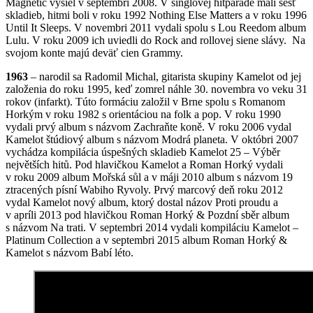
Magnetic vyšiel v septembri 2008. V singlovej hitparáde mali šesť
skladieb, hitmi boli v roku 1992 Nothing Else Matters a v roku 1996
Until It Sleeps. V novembri 2011 vydali spolu s Lou Reedom album
Lulu. V roku 2009 ich uviedli do Rock and rollovej siene slávy. Na
svojom konte majú deväť cien Grammy.
1963
– narodil sa Radomil Michal, gitarista skupiny Kamelot od jej
založenia do roku 1995, keď zomrel náhle 30. novembra vo veku 31
rokov (infarkt). Túto formáciu založil v Brne spolu s Romanom
Horkým v roku 1982 s orientáciou na folk a pop. V roku 1990
vydali prvý album s názvom Zachraňte koně. V roku 2006 vydal
Kamelot štúdiový album s názvom Modrá planeta. V októbri 2007
vychádza kompilácia úspešných skladieb Kamelot 25 – Výběr
největších hitů. Pod hlavičkou Kamelot a Roman Horký vydali
v roku 2009 album Mořská sůl a v máji 2010 album s názvom 19
ztracených písní Wabiho Ryvoly. Prvý marcový deň roku 2012
vydal Kamelot nový album, ktorý dostal názov Proti proudu a
v apríli 2013 pod hlavičkou Roman Horký & Pozdní sběr album
s názvom Na trati. V septembri 2014 vydali kompiláciu Kamelot –
Platinum Collection a v septembri 2015 album Roman Horký &
Kamelot s názvom Babí léto.