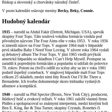
Biskup a slovenský a chorvátsky národný činiteľ.
V psom kalendári oslavuje meniny
Becky, Beky, Connie.
Hudobný kalendár
1935
– narodil sa Abdul Fakir (Detroit, Michigan, USA), spevák
skupiny Four Tops. Táto soulová vokálna formácia vznikla pod
pôvodným názvom The Four Aims ešte v roku 1953. V roku 1956
si zmenili názov na Four Tops. V auguste 1964 mali v hitparáde
prvú skladbu Baby I Need Your Loving. V závere roka 1964 vydali
aj debutový album The Four Tops. V júni 1965 viedli prvýkrát
americkú hitparádu so skladbou I Can’t Help Myself. Postupne sa
zaradili k popredným formáciám a popularitu si udržali do polovice
70. rokov. Potom na chvíľu odišli zo scény aby sa im v roku 1981
podaril úspešný comeback. V singlovej hitparáde mali Four Tops
celkom 25 skladieb, medzi nimi hity Reach Out I’ll Be There a
Bernadette. Ich tvorbu dokumentuje skoro tridsiatka vydaných
albumov a kompilácií.
1940
– narodil sa Phil Spector (Bronx, New York City), producent,
štúdiový hráč a zvukový režisér. V roku 1961 založil vlastnú firmu
Philles a spolupracoval so známymi interpretmi, medzi ktorými boli
Ben E. King, Ike & Tina Turner, skupiny Crystals, Ronettes či