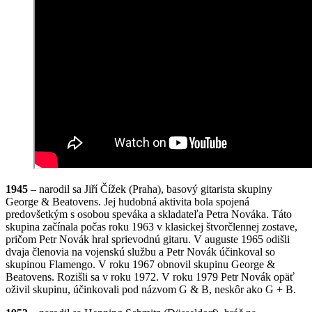
1945
– narodil sa Jiří Čížek (Praha), basový gitarista skupiny
George & Beatovens. Jej hudobná aktivita bola spojená
predovšetkým s osobou speváka a skladateľa Petra Nováka. Táto
skupina začínala počas roku 1963 v klasickej štvorčlennej zostave,
pričom Petr Novák hral sprievodnú gitaru. V auguste 1965 odišli
dvaja členovia na vojenskú službu a Petr Novák účinkoval so
skupinou Flamengo. V roku 1967 obnovil skupinu George &
Beatovens. Rozišli sa v roku 1972. V roku 1979 Petr Novák opäť
oživil skupinu, účinkovali pod názvom G & B, neskôr ako G + B.