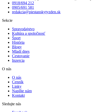
0918/694 212
0905/691 581
redakcia@piestanskytyzden.sk
Sekcie
Spravodajstvo
Kultúra a spoločnosť
Šport
História
Blogy
Mladí dnes
Cestovanie
Inzercia
O nás
O nás
Cenník
Linky
Napíšte nám
Kontakt
Sledujte nás