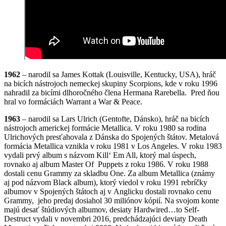
1962
– narodil sa James Kottak (Louisville, Kentucky, USA), hráč
na bicích nástrojoch nemeckej skupiny Scorpions, kde v roku 1996
nahradil za bicími dlhoročného člena Hermana Rarebella. Pred ňou
hral vo formáciách Warrant a War & Peace.
1963
– narodil sa Lars Ulrich (Gentofte, Dánsko), hráč na bicích
nástrojoch americkej formácie Metallica. V roku 1980 sa rodina
Ulrichových presťahovala z Dánska do Spojených štátov. Metalová
formácia Metallica vznikla v roku 1981 v Los Angeles. V roku 1983
vydali prvý album s názvom Kill‘ Em All, ktorý mal úspech,
rovnako aj album Master Of Puppets z roku 1986. V roku 1988
dostali cenu Grammy za skladbu One. Za album Metallica (známy
aj pod názvom Black album), ktorý viedol v roku 1991 rebríčky
albumov v Spojených štátoch aj v Anglicku dostali rovnako cenu
Grammy, jeho predaj dosiahol 30 miliónov kópií. Na svojom konte
majú desať štúdiových albumov, desiaty Hardwired…to Self-
Destruct vydali v novembri 2016, predchádzajúci deviaty Death