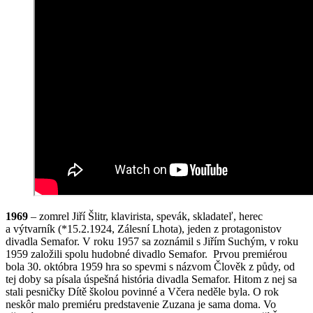
1969
– zomrel Jiří Šlitr, klavirista, spevák, skladateľ, herec
a výtvarník (*15.2.1924, Zálesní Lhota), jeden z protagonistov
divadla Semafor. V roku 1957 sa zoznámil s Jiřím Suchým, v roku
1959 založili spolu hudobné divadlo Semafor. Prvou premiérou
bola 30. októbra 1959 hra so spevmi s názvom Člověk z půdy, od
tej doby sa písala úspešná história divadla Semafor. Hitom z nej sa
stali pesničky Dítě školou povinné a Včera neděle byla. O rok
neskôr malo premiéru predstavenie Zuzana je sama doma. Vo