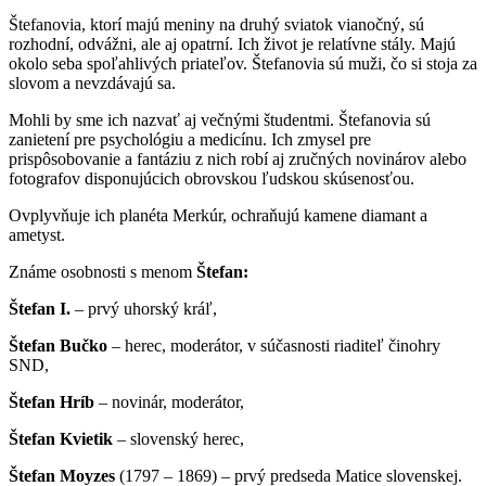
Štefanovia, ktorí majú meniny na druhý sviatok vianočný, sú
rozhodní, odvážni, ale aj opatrní. Ich život je relatívne stály. Majú
okolo seba spoľahlivých priateľov. Štefanovia sú muži, čo si stoja za
slovom a nevzdávajú sa.
Mohli by sme ich nazvať aj večnými študentmi. Štefanovia sú
zanietení pre psychológiu a medicínu. Ich zmysel pre
prispôsobovanie a fantáziu z nich robí aj zručných novinárov alebo
fotografov disponujúcich obrovskou ľudskou skúsenosťou.
Ovplyvňuje ich planéta Merkúr, ochraňujú kamene diamant a
ametyst.
Známe osobnosti s menom
Štefan:
Štefan I.
– prvý uhorský kráľ,
Štefan Bučko
– herec, moderátor, v súčasnosti riaditeľ činohry
SND,
Štefan Hríb
– novinár, moderátor,
Štefan Kvietik
– slovenský herec,
Štefan Moyzes
(1797 – 1869) – prvý predseda Matice slovenskej.