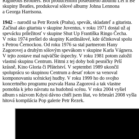
Righteous Brothers. Bol producentom posledného albumu Let It Be
skupiny Beatles, produkoval sólové albumy Johna Lennona
a Georga Harrisona.
1942
– narodil sa Petr Rezek (Praha), spevák, skladateľ a gitarista.
Začínal ako gitarista v skupine Juventus, v roku 1971 dostal už aj
spevácku príležitosť v skupine Shut Up Františka Ringo Čecha.
V roku 1974 prešiel do skupiny Kardinálové, kde účinkoval spolu
s Petrou Černockou. Od roku 1976 sa stal partnerom Hany
Zagorovej a druhým sólovým spevákom v skupine Karla Vágnera.
V tejto zostave mal najväčšie úspechy. V roku 1981 potom založil
vlastnú skupinu Centrum. Hitmi z tej doby boli pesničky Prší
krásně, Kino Gloria či Přátelství. V septembri 1989 ukončil
spoluprácu so skupinou Centrum a desať rokov sa venoval
komponovaniu scénickej hudby. V roku 1999 ho do svojho
koncertného programu pozvala Hana Zagorová a tak vlastne
pomohla k jeho návratu na hudobnú scénu. V roku 2004 vyšiel
album s názvom Kdysi dávno chtěl jsem lítat, vo februári 2008 vyšla
hitová kompilácia Pop galerie Petr Rezek.