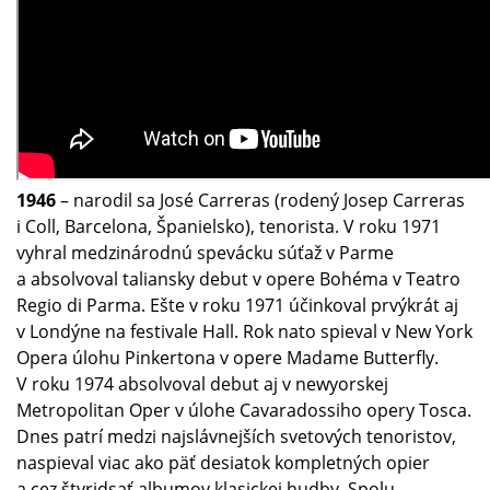
1946
– narodil sa José Carreras (rodený Josep Carreras
i Coll, Barcelona, Španielsko), tenorista. V roku 1971
vyhral medzinárodnú spevácku súťaž v Parme
a absolvoval taliansky debut v opere Bohéma v Teatro
Regio di Parma. Ešte v roku 1971 účinkoval prvýkrát aj
v Londýne na festivale Hall. Rok nato spieval v New York
Opera úlohu Pinkertona v opere Madame Butterfly.
V roku 1974 absolvoval debut aj v newyorskej
Metropolitan Oper v úlohe Cavaradossiho opery Tosca.
Dnes patrí medzi najslávnejších svetových tenoristov,
naspieval viac ako päť desiatok kompletných opier
a cez štyridsať albumov klasickej hudby. Spolu