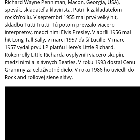
Richard Wayne Penniman, Macon, Georgia, USA),
spevák, skladateľ a klavirista. Patril k zakladateľom
rock’n’rollu. V septembri 1955 mal prvý veľký hit,
skladbu Tutti Frutti. Tú potom prevzalo viacero
interpretov, medzi nimi Elvis Presley. V apríli 1956 mal
hit Long Tall Sally, v marci 1957 ďalší Lucille. V marci
1957 vydal prvú LP platňu Here’s Little Richard.
Rokenrolly Little Richarda ovplyvnili viacero skupín,
medzi nimi aj slávnych Beatles. V roku 1993 dostal Cenu
Grammy za celoživotné dielo. V roku 1986 ho uviedli do
Rock and rollovej siene slávy.