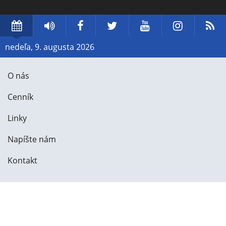
Dátum
Rádio
Facebook
Twitter
YouTube
Instag
R
Piešťany
nedeľa, 9. augusta 2026
O nás
Cenník
Linky
Napíšte nám
Kontakt