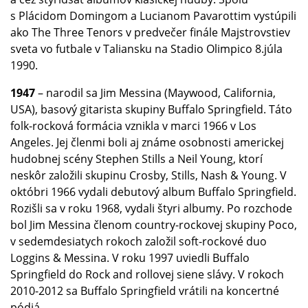
s Plácidom Domingom a Lucianom Pavarottim vystúpili
ako The Three Tenors v predvečer finále Majstrovstiev
sveta vo futbale v Taliansku na Stadio Olimpico 8.júla
1990.
1947
– narodil sa Jim Messina (Maywood, California,
USA), basový gitarista skupiny Buffalo Springfield. Táto
folk-rocková formácia vznikla v marci 1966 v Los
Angeles. Jej členmi boli aj známe osobnosti americkej
hudobnej scény Stephen Stills a Neil Young, ktorí
neskôr založili skupinu Crosby, Stills, Nash & Young. V
októbri 1966 vydali debutový album Buffalo Springfield.
Rozišli sa v roku 1968, vydali štyri albumy. Po rozchode
bol Jim Messina členom country-rockovej skupiny Poco,
v sedemdesiatych rokoch založil soft-rockové duo
Loggins & Messina. V roku 1997 uviedli Buffalo
Springfield do Rock and rollovej siene slávy. V rokoch
2010-2012 sa Buffalo Springfield vrátili na koncertné
pódiá.