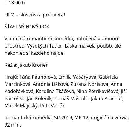
o 18.00 h
FILM – slovenská premiéra!
ŠŤASTNÝ NOVÝ ROK
Vianočná romantická komédia, natočená v zimnom
prostredí Vysokých Tatier. Láska má veľa podôb, ale
nakoniec si každého nájde.
Réžia: Jakub Kroner
Hrajú: Táňa Pauhofová, Emília Vášáryová, Gabriela
Marcinková, Antónia Lišková, Zuzana Norisová, Anna
Kadeřávková, Karolína Tkáčová, Nina Petrikovičová, Jiří
Bartoška, Ján Koleník, Tomáš Maštalír, Jakub Prachař,
Marek Majeský, Petr Vaněk
Romantická komédia, SR-2019, MP 12, originálna verzia,
92 min.