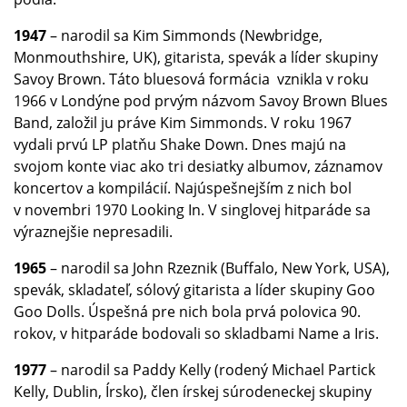
1947
– narodil sa Kim Simmonds (Newbridge,
Monmouthshire, UK), gitarista, spevák a líder skupiny
Savoy Brown. Táto bluesová formácia vznikla v roku
1966 v Londýne pod prvým názvom Savoy Brown Blues
Band, založil ju práve Kim Simmonds. V roku 1967
vydali prvú LP platňu Shake Down. Dnes majú na
svojom konte viac ako tri desiatky albumov, záznamov
koncertov a kompilácií. Najúspešnejším z nich bol
v novembri 1970 Looking In. V singlovej hitparáde sa
výraznejšie nepresadili.
1965
– narodil sa John Rzeznik (Buffalo, New York, USA),
spevák, skladateľ, sólový gitarista a líder skupiny Goo
Goo Dolls. Úspešná pre nich bola prvá polovica 90.
rokov, v hitparáde bodovali so skladbami Name a Iris.
1977
– narodil sa Paddy Kelly (rodený Michael Partick
Kelly, Dublin, Írsko), člen írskej súrodeneckej skupiny