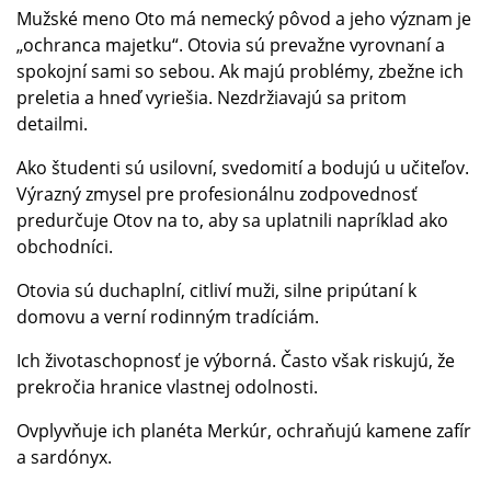
Mužské meno Oto má nemecký pôvod a jeho význam je
„ochranca majetku“. Otovia sú prevažne vyrovnaní a
spokojní sami so sebou. Ak majú problémy, zbežne ich
preletia a hneď vyriešia. Nezdržiavajú sa pritom
detailmi.
Ako študenti sú usilovní, svedomití a bodujú u učiteľov.
Výrazný zmysel pre profesionálnu zodpovednosť
predurčuje Otov na to, aby sa uplatnili napríklad ako
obchodníci.
Otovia sú duchaplní, citliví muži, silne pripútaní k
domovu a verní rodinným tradíciám.
Ich životaschopnosť je výborná. Často však riskujú, že
prekročia hranice vlastnej odolnosti.
Ovplyvňuje ich planéta Merkúr, ochraňujú kamene zafír
a sardónyx.