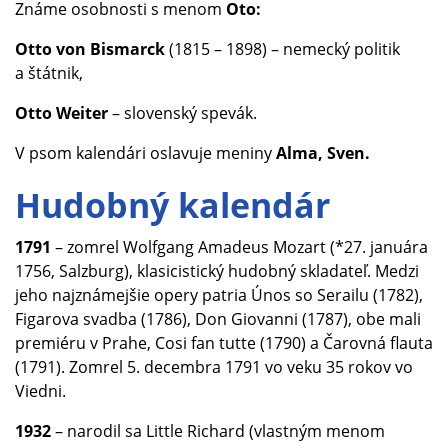
Známe osobnosti s menom
Oto:
Otto von Bismarck
(1815 – 1898) – nemecký politik
a štátnik,
Otto Weiter
– slovenský spevák.
V psom kalendári oslavuje meniny
Alma, Sven.
Hudobný kalendár
1791
– zomrel Wolfgang Amadeus Mozart (*27. januára
1756, Salzburg), klasicistický hudobný skladateľ. Medzi
jeho najznámejšie opery patria Únos so Serailu (1782),
Figarova svadba (1786), Don Giovanni (1787), obe mali
premiéru v Prahe, Cosi fan tutte (1790) a Čarovná flauta
(1791). Zomrel 5. decembra 1791 vo veku 35 rokov vo
Viedni.
1932
– narodil sa Little Richard (vlastným menom