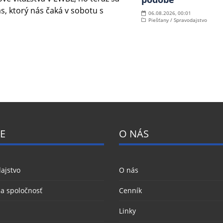
, ktorý nás čaká v sobotu s
06.08.2026, 00:01
Piešťany / Spravodajstvo
E
O NÁS
ajstvo
O nás
 a spoločnosť
Cenník
Linky