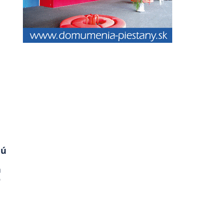
jú
a
o