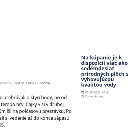
Na kúpanie je k
dispozícii viac ako
sedemdesiat
prírodných plôch 
vyhovujúcou
en 66:55. (Autor: Laco Duračka)
kvalitou vody
07.08.2026, 00:01
e prehrávali o štyri body, no od
Spravodajstvo
 tempo hry. Čajky v si v druhej
ým šli na polčasovú prestávku. Po
ali si vedenie až do konca zápasu,
:55.