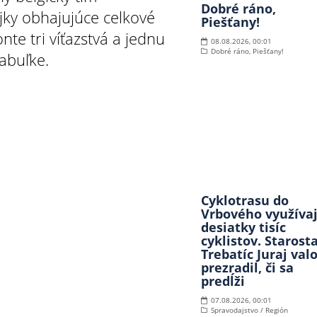
Dobré ráno,
ky obhajujúce celkové
Piešťany!
nte tri víťazstvá a jednu
08.08.2026, 00:01
Dobré ráno, Piešťany!
tabuľke.
Cyklotrasu do
Vrbového využíva
desiatky tisíc
cyklistov. Starost
Trebatíc Juraj val
prezradil, či sa
predĺži
07.08.2026, 00:01
Spravodajstvo / Región