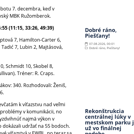
botu 7. decembra, keď v
rovský MBK Ružomberok.
5 (11:15, 33:26, 49:39)
Dobré ráno,
Piešťany!
ptová 7, Hamilton-Carter 6,
07.08.2026, 00:01
Tadić 7, Lubin 2, Majtásová,
Dobré ráno, Piešťany!
0, Schmidt 10, Skobel 8,
llivan). Tréner: R. Craps.
ivákov: 340. Rozhodovali: Ženiš,
6.
včatám k víťazstvu nad veľmi
Rekonštrukcia
 problémy v komunikácii, no
centrálnej lúky v
vyzdvihnúť najmä výkon v
mestskom parku 
o dokázali udržať na 55 bodoch.
už vo finálnej
vé víťazstvá v EWBL, no teraz sa
podobe