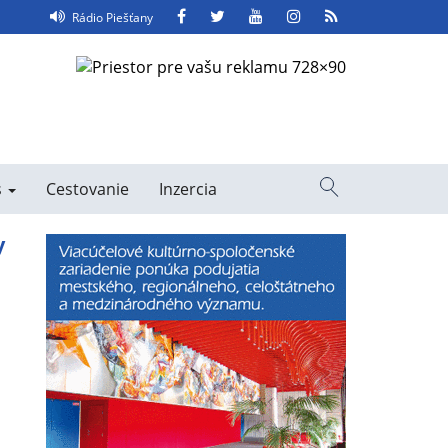
Facebook
Twitter
YouTube
Instagram
RSS
Rádio Piešťany
Feed
s
Cestovanie
Inzercia
Vyhľadávanie
y