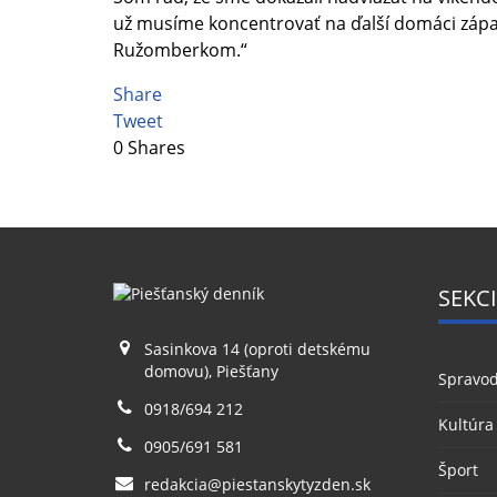
už musíme koncentrovať na ďalší domáci zápas
Ružomberkom.“
Share
Tweet
0
Shares
SEKCI
Sasinkova 14 (oproti detskému
domovu), Piešťany
Spravod
0918/694 212
Kultúra
0905/691 581
Šport
redakcia@piestanskytyzden.sk