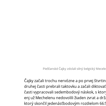
Piešťanské Čajky zdolali silný belgický Mecel
Čajky začali trochu nervózne a po prvej štvrtin
druhej časti prebrali taktovku a začali diktovať
časti vypracovali sedembodový náskok, s ktor
enj už Mechelenu nedovolili žiaden zvrat a drž
ktorý skončil jedenásťbodovým rozdielom 66