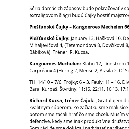
Séria domácich zápasov bude pokračovať v so
extraligovom šlágri budú Čajky hostiť majst
Piešťanské Čajky – Kangoeroes Mechelen 66:5
Piešťanské Čajky:
January 13, Hašková 10, De
Mihaljevičová 4, (Tetemondová 8, Dovčíková 8, 
Bábiková). Tréner: R. Kucsa.
Kangoeroes Mechelen:
Klabo 17, Lindstrom 1
Carpréaux 4 (Hering 2, Mense 2, Aizsila 2, O´Su
TH: 14/10 – 7/6. Trojky: 6 – 3. Fauly: 11 – 16. D
Bara, Kurpaš. Štvrtiny: 11:15, 22:11, 16:13, 17:1
Richard Kucsa, tréner Čajok:
„Gratulujem die
kvalitným súperom. Zo začiatku sme mali síce
potom sme začali hrať čo sme chceli. Musím 
defenzíve, kedy sme inak produktívne družstv
Som rád, že sme dokázali nadviazať na víkendo