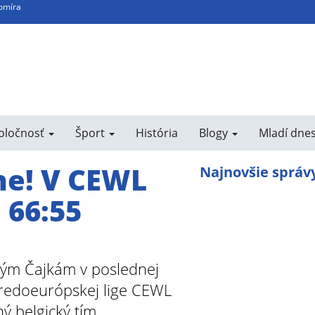
bomíra
poločnosť
Šport
História
Blogy
Mladí dne
ne! V CEWL
Najnovšie správ
 66:55
kým Čajkám v poslednej
Stredoeurópskej lige CEWL
ý belgický tím