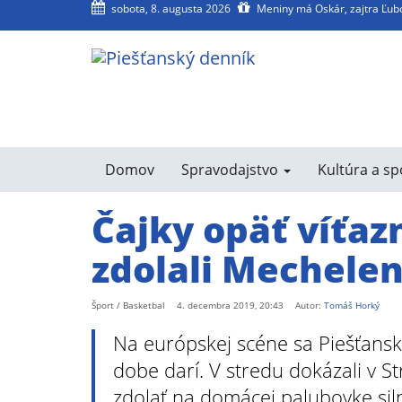
sobota, 8. augusta 2026
Meniny má Oskár, zajtra Ľu
agram
SS
Domov
Spravodajstvo
Kultúra a s
Čajky opäť víťaz
zdolali Mechelen
Šport / Basketbal
4. decembra 2019, 20:43
Autor:
Tomáš Horký
Na európskej scéne sa Piešťans
dobe darí. V stredu dokázali v 
zdolať na domácej palubovke siln