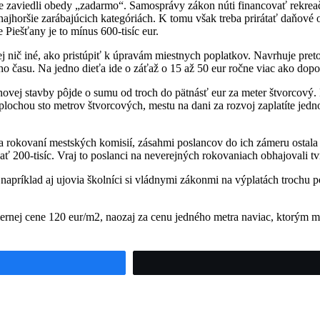
ne zaviedli obedy „zadarmo“. Samosprávy zákon núti financovať rekrea
ajhoršie zarábajúcich kategóriách. K tomu však treba prirátať daňové op
Piešťany je to mínus 600-tisíc eur.
ej nič iné, ako pristúpiť k úpravám miestnych poplatkov. Navrhuje p
ho času. Na jedno dieťa ide o záťaž o 15 až 50 eur ročne viac ako dopo
ovej stavby pôjde o sumu od troch do pätnásť eur za meter štvorcový. 
lochou sto metrov štvorcových, mestu na dani za rozvoj zaplatíte jed
 rokovaní mestských komisií, zásahmi poslancov do ich zámeru ostala
ýbať 200-tisíc. Vraj to poslanci na neverejných rokovaniach obhajovali 
ríklad aj ujovia školníci si vládnymi zákonmi na výplatách trochu polep
rnej cene 120 eur/m2, naozaj za cenu jedného metra naviac, ktorým me