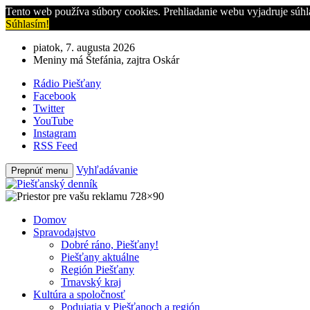
Tento web používa súbory cookies. Prehliadanie webu vyjadruje súhl
Súhlasím!
piatok, 7. augusta 2026
Meniny má Štefánia, zajtra Oskár
Rádio Piešťany
Facebook
Twitter
YouTube
Instagram
RSS Feed
Vyhľadávanie
Prepnúť menu
Domov
Spravodajstvo
Dobré ráno, Piešťany!
Piešťany aktuálne
Región Piešťany
Trnavský kraj
Kultúra a spoločnosť
Podujatia v Piešťanoch a región