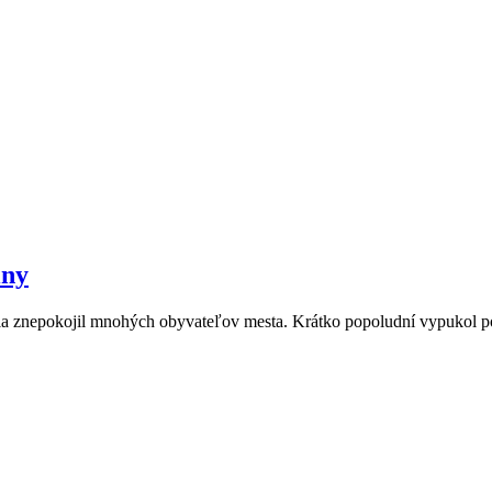
iny
 júla znepokojil mnohých obyvateľov mesta. Krátko popoludní vypukol 