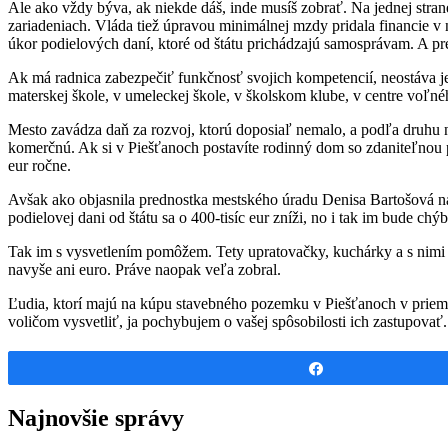
Ale ako vždy býva, ak niekde dáš, inde musíš zobrať. Na jednej stra
zariadeniach. Vláda tiež úpravou minimálnej mzdy pridala financie v n
úkor podielových daní, ktoré od štátu prichádzajú samosprávam. A pre 
Ak má radnica zabezpečiť funkčnosť svojich kompetencií, neostáva j
materskej škole, v umeleckej škole, v školskom klube, v centre voľné
Mesto zavádza daň za rozvoj, ktorú doposiaľ nemalo, a podľa druhu n
komerčnú. Ak si v Piešťanoch postavíte rodinný dom so zdaniteľnou p
eur ročne.
Avšak ako objasnila prednostka mestského úradu Denisa Bartošová na
podielovej dani od štátu sa o 400-tisíc eur zníži, no i tak im bude ch
Tak im s vysvetlením pomôžem. Tety upratovačky, kuchárky a s nimi nap
navyše ani euro. Práve naopak veľa zobral.
Ľudia, ktorí majú na kúpu stavebného pozemku v Piešťanoch v prieme
voličom vysvetliť, ja pochybujem o vašej spôsobilosti ich zastupovať.
Share
Najnovšie správy