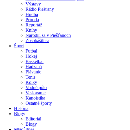
Výstavy
Rádio Piešťany
Hudba
Príroda
Reportáž
Knihy
Narodili sa v Piešťanoch
Zosobášili sa
Šport
Futbal
Hokej
Basketbal
Hádzaná
Plávanie
Tenis
Kolky
Vodné pólo
Veslovanie
Kanoistika
Ostatné športy
História
Blogy
Editoriál
Blogy
Mladí dnes