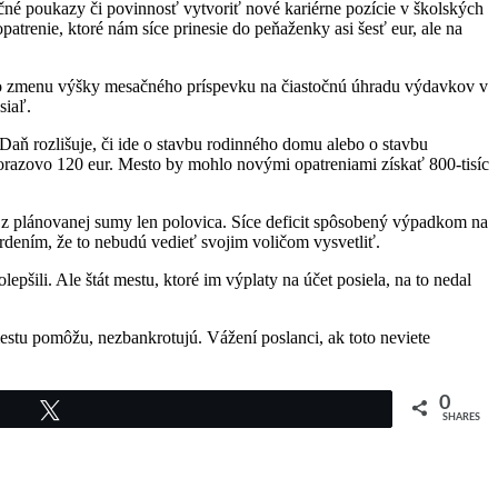
čné poukazy či povinnosť vytvoriť nové kariérne pozície v školských
atrenie, ktoré nám síce prinesie do peňaženky asi šesť eur, ale na
reto zmenu výšky mesačného príspevku na čiastočnú úhradu výdavkov v
siaľ.
Daň rozlišuje, či ide o stavbu rodinného domu alebo o stavbu
norazovo 120 eur. Mesto by mohlo novými opatreniami získať 800-tisíc
 z plánovanej sumy len polovica. Síce deficit spôsobený výpadkom na
tvrdením, že to nebudú vedieť svojim voličom vysvetliť.
šili. Ale štát mestu, ktoré im výplaty na účet posiela, na to nedal
stu pomôžu, nezbankrotujú. Vážení poslanci, ak toto neviete
0
Tweet
SHARES