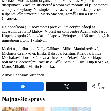
Michaela Mosná, ktorú organizátori dekorovali až v piatich
disciplínach. Zlatá, tri strieborné a bronzová medaila sú jej odmenou
za bojovné výkony. Na stupienku víťazov sa spomedzi plavcov
Kúpeľov ešte umiestnili Mário Stanček, Tomáš Filus a Diana
Cisárová.
Na nedeľnom (17. novembra) preteku Plaveckých nádejí sa
zúčastnili deti z 13 klubov. V piešťanskom centre Adeli hájilo farby
Kúpeľov spolu 23 dievčat a chlapcov. Vybojovali si 36 medailových
umiestnení z toho 17 zlatých.
Medzi najlepšími boli Nelly Gáliková, Milica Martinkovičová,
Michaela Csenkyová, Eliška Bališová, Kristína Kiralová, Linda
Mocháková, Lucia Slámová a Timea Stančeková. Medzi chlapcami
boli medzi ocenenými Rastislav Čačík, Samuel Šiška, Filip Kozelka,
Matúš Mihálik a Martin Hanuska.
Autor: Radoslav Suchánek
0
Share
Tweet
SHARES
Najnovšie správy