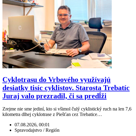
Cyklotrasu do Vrbového využívajú
desiatky tisíc cyklistov. Starosta Trebatíc
Juraj valo prezradil, či sa predĺži
Zrejme nie sme jediní, kto si všimol čulý cyklistický ruch na len 7,6
kilometra dlhej cyklotrase z Piešťan cez Trebatice…
07.08.2026, 00:01
Spravodajstvo / Región