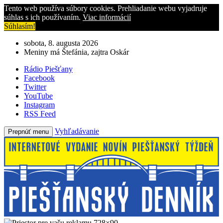
Tento web používa súbory cookies. Prehliadanie webu vyjadruje
súhlas s ich používaním.
Viac informácií
Súhlasím!
sobota, 8. augusta 2026
Meniny má Štefánia, zajtra Oskár
Rádio Piešťany
Facebook
Twitter
YouTube
Instagram
RSS Feed
Vyhľadávanie
Prepnúť menu