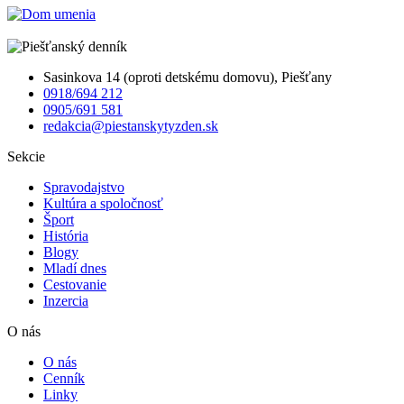
Sasinkova 14 (oproti detskému domovu), Piešťany
0918/694 212
0905/691 581
redakcia@piestanskytyzden.sk
Sekcie
Spravodajstvo
Kultúra a spoločnosť
Šport
História
Blogy
Mladí dnes
Cestovanie
Inzercia
O nás
O nás
Cenník
Linky