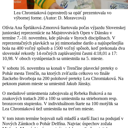
Lea Chromiaková (uprostred) sa opäť prezentovala vo
výbornej forme. (Autor: D. Moravcová)
Olívia Ana Šprláková-Zmorová štartovala počas výjazdu Slovenskej
juniorskej reprezentácie na Majstrovstvách Open v Dánsku v
termíne 7.-10. novembra, kde plávala v štyroch disciplínach. V
reprezentačných plavkách sa jej mimoriadne darilo a najúspešnejšia
bola na 400 voľný spôsob a 1500 voľný spôsob, keď prekonala dva
slovenské rekordy 14-ročných zaplávanými časmi 4:18,01 a 17:
10,98. V oboch vystúpeniach sa umiestnila na 5. mieste.
V sobotu 16. novembra sa konali v Trenčíne plavecké preteky o
Pohár mesta Trenčín, na ktorých zvíťazila celkovo vo finále
žiackeho štvorboja na 200 polohové preteky Lea Chromiaková. Na
peknom piatom mieste sa umiestnil Jakub Jánsky.
O medailové umiestnenia zabojovala aj Rebeka Buková a na
znakových tratiach 200 a 100 sa umiestnila na striebornom resp.
bronzovom stupienku. V individuálnom štarte na 100 motýlik sa
Lea Chromiaková tiež umiestnila na treťom mieste.
V tom istom termíne bojovali naši mladší a starší žiaci na podujatí v
Nových Zámkoch o Pohár Delfína. Najviac úspechov zožala