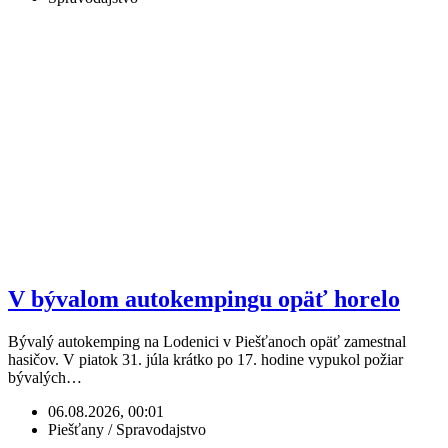
V bývalom autokempingu opäť horelo
Bývalý autokemping na Lodenici v Piešťanoch opäť zamestnal
hasičov. V piatok 31. júla krátko po 17. hodine vypukol požiar
bývalých…
06.08.2026, 00:01
Piešťany / Spravodajstvo