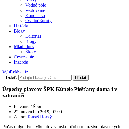
Vodné pólo
Veslovanie
Kanoistika
Ostatné športy
História
Blogy
Editoriál
Blogy
Mladí dnes
Školy
Cestovanie
Inzercia
Vyhľadávanie
Hľadať:
Hľadať
Úspechy plavcov ŠPK Kúpele Piešťany doma i v
zahraničí
Plávanie / Šport
25. novembra 2019, 07:00
Autor:
Tomáš Horký
Počas uplynulých víkendov sa uskutočnilo množstvo plaveckých