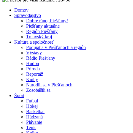
Domov
Spravodajstvo
Dobré ráno, Piešťany!
Piešťany aktuálne
Región Piešťany
Trnavský kraj
Kultúra a spoločnosť
Podujatia v Piešťanoch a región
Výstavy
Rádio Piešťany
Hudba
Príroda
Reportáž
Knihy
Narodili sa v Piešťanoch
Zosobášili sa
Šport
Futbal
Hokej
Basketbal
Hádzaná
Plávanie
Tenis
Kolky