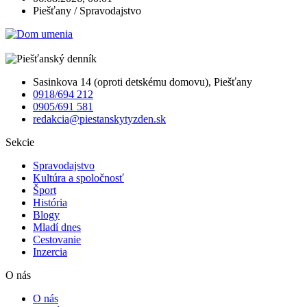
Piešťany / Spravodajstvo
Sasinkova 14 (oproti detskému domovu), Piešťany
0918/694 212
0905/691 581
redakcia@piestanskytyzden.sk
Sekcie
Spravodajstvo
Kultúra a spoločnosť
Šport
História
Blogy
Mladí dnes
Cestovanie
Inzercia
O nás
O nás