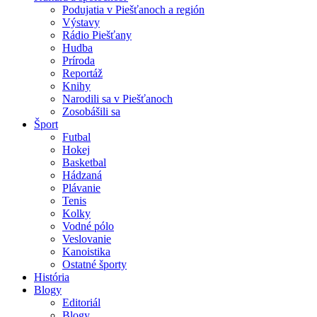
Podujatia v Piešťanoch a región
Výstavy
Rádio Piešťany
Hudba
Príroda
Reportáž
Knihy
Narodili sa v Piešťanoch
Zosobášili sa
Šport
Futbal
Hokej
Basketbal
Hádzaná
Plávanie
Tenis
Kolky
Vodné pólo
Veslovanie
Kanoistika
Ostatné športy
História
Blogy
Editoriál
Blogy