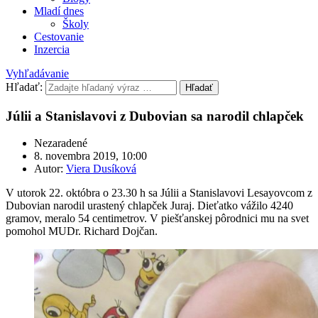
Mladí dnes
Školy
Cestovanie
Inzercia
Vyhľadávanie
Hľadať:
Hľadať
Júlii a Stanislavovi z Dubovian sa narodil chlapček
Nezaradené
8. novembra 2019, 10:00
Autor:
Viera Dusíková
V utorok 22. októbra o 23.30 h sa Júlii a Stanislavovi Lesayovcom z
Dubovian narodil urastený chlapček Juraj. Dieťatko vážilo 4240
gramov, meralo 54 centimetrov. V piešťanskej pôrodnici mu na svet
pomohol MUDr. Richard Dojčan.