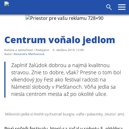
agram
SS
Pr
Vyhľadáv
me
Centrum voňalo jedlom
Kultúra a spoločnosť / Podujatia
9. októbra 2019, 12:00
Autor:
Alexandra Mathiasová
Zaplniť žalúdok dobrou a najmä kvalitnou
stravou. Znie to dobre, však? Presne o tom bol
víkendový Joy Fest ako festival radosti na
Námestí slobody v Piešťanoch. Vôňa jedla sa
niesla centrom mesta až po okolité ulice.
Milovníci jedla si mohli vychutnať burgre, vafle i palacinky. (Autor: am)
Prvý ročník festivalu, ktorý sa začal v sobotu 5. októbra,