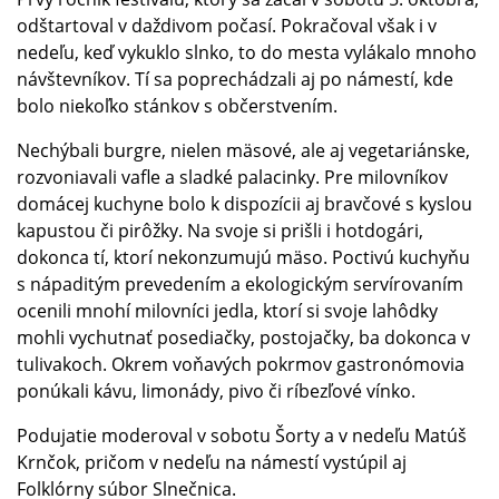
odštartoval v daždivom počasí. Pokračoval však i v
nedeľu, keď vykuklo slnko, to do mesta vylákalo mnoho
návštevníkov. Tí sa poprechádzali aj po námestí, kde
bolo niekoľko stánkov s občerstvením.
Nechýbali burgre, nielen mäsové, ale aj vegetariánske,
rozvoniavali vafle a sladké palacinky. Pre milovníkov
domácej kuchyne bolo k dispozícii aj bravčové s kyslou
kapustou či pirôžky. Na svoje si prišli i hotdogári,
dokonca tí, ktorí nekonzumujú mäso. Poctivú kuchyňu
s nápaditým prevedením a ekologickým servírovaním
ocenili mnohí milovníci jedla, ktorí si svoje lahôdky
mohli vychutnať posediačky, postojačky, ba dokonca v
tulivakoch. Okrem voňavých pokrmov gastronómovia
ponúkali kávu, limonády, pivo či ríbezľové vínko.
Podujatie moderoval v sobotu Šorty a v nedeľu Matúš
Krnčok, pričom v nedeľu na námestí vystúpil aj
Folklórny súbor Slnečnica.