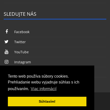
SLEDUJTE NÁS
Facebook
Twitter
YouTube
Instagram
RSS kanál
Tento web používa súbory cookies.
Prehliadanie webu vyjadruje súhlas s ich
používaním.
Viac informácií
Súhlasím!
© 2026, Všetky práva vyhradené, WINTER média, a.s.
Webdizajn
:
Grappastudio
&
Enjoy :)