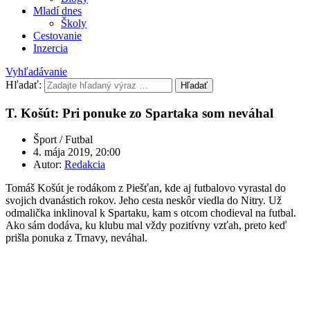
Mladí dnes
Školy
Cestovanie
Inzercia
Vyhľadávanie
Hľadať:
Hľadať
T. Košút: Pri ponuke zo Spartaka som neváhal
Šport / Futbal
4. mája 2019, 20:00
Autor:
Redakcia
Tomáš Košút je rodákom z Piešťan, kde aj futbalovo vyrastal do
svojich dvanástich rokov. Jeho cesta neskôr viedla do Nitry. Už
odmalička inklinoval k Spartaku, kam s otcom chodieval na futbal.
Ako sám dodáva, ku klubu mal vždy pozitívny vzťah, preto keď
prišla ponuka z Trnavy, neváhal.