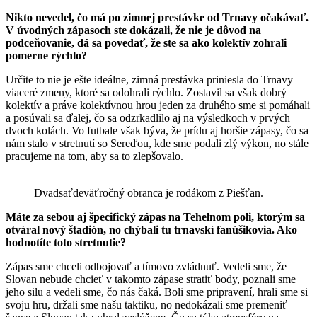
Nikto nevedel, čo má po zimnej prestávke od Trnavy očakávať.
V úvodných zápasoch ste dokázali, že nie je dôvod na
podceňovanie, dá sa povedať, že ste sa ako kolektív zohrali
pomerne rýchlo?
Určite to nie je ešte ideálne, zimná prestávka priniesla do Trnavy
viaceré zmeny, ktoré sa odohrali rýchlo. Zostavil sa však dobrý
kolektív a práve kolektívnou hrou jeden za druhého sme si pomáhali
a posúvali sa ďalej, čo sa odzrkadlilo aj na výsledkoch v prvých
dvoch kolách. Vo futbale však býva, že prídu aj horšie zápasy, čo sa
nám stalo v stretnutí so Sereďou, kde sme podali zlý výkon, no stále
pracujeme na tom, aby sa to zlepšovalo.
Dvadsaťdeväťročný obranca je rodákom z Piešťan.
Máte za sebou aj špecifický zápas na Tehelnom poli, ktorým sa
otváral nový št
adión, no chýbali tu trnavskí fanúšikovia. Ako
hodnotíte toto stretnutie?
Zápas sme chceli odbojovať a tímovo zvládnuť. Vedeli sme, že
Slovan nebude chcieť v takomto zápase stratiť body, poznali sme
jeho silu a vedeli sme, čo nás čaká. Boli sme pripravení, hrali sme si
svoju hru, držali sme našu taktiku, no nedokázali sme premeniť