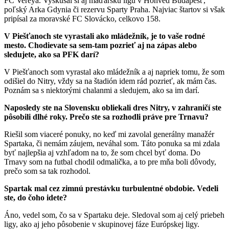
FC Vereya. Vyskúšal si aj maďarskú ligu v Honvéd Budapešť,
poľský Arka Gdynia či rezervu Sparty Praha. Najviac štartov si však
pripísal za moravské FC Slovácko, celkovo 158.
V Piešťanoch ste vyrastali ako mládežník, je to vaše rodné
mesto. Chodievate sa sem-tam pozrieť aj na zápas alebo
sledujete, ako sa PFK darí?
V Piešťanoch som vyrastal ako mládežník a aj napriek tomu, že som
odišiel do Nitry, vždy sa na štadión idem rád pozrieť, ak mám čas.
Poznám sa s niektorými chalanmi a sledujem, ako sa im darí.
Naposledy ste na Slovensku obliekali dres Nitry, v zahraničí ste
pôsobili dlhé roky. Prečo ste sa rozhodli práve pre Trnavu?
Riešil som viaceré ponuky, no keď mi zavolal generálny manažér
Spartaka, či nemám záujem, neváhal som. Táto ponuka sa mi zdala
byť najlepšia aj vzhľadom na to, že som chcel byť doma. Do
Trnavy som na futbal chodil odmalička, a to pre mňa boli dôvody,
prečo som sa tak rozhodol.
Spartak mal cez zimnú prestávku turbulentné obdobie. Vedeli
ste, do čoho idete?
Áno, vedel som, čo sa v Spartaku deje. Sledoval som aj celý priebeh
ligy, ako aj jeho pôsobenie v skupinovej fáze Európskej ligy.