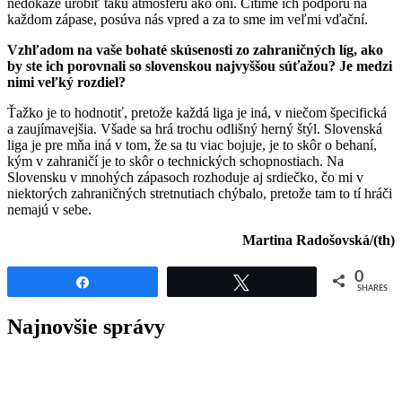
nedokáže urobiť takú atmosféru ako oni. Cítime ich podporu na
každom zápase, posúva nás vpred a za to sme im veľmi vďační.
Vzhľadom na vaše bohaté skúsenosti zo zahraničných líg, ako
by ste ich porovnali so slovenskou najvyššou súťažou? Je medzi
nimi veľký rozdiel?
Ťažko je to hodnotiť, pretože každá liga je iná, v niečom špecifická
a zaujímavejšia. Všade sa hrá trochu odlišný herný štýl. Slovenská
liga je pre mňa iná v tom, že sa tu viac bojuje, je to skôr o behaní,
kým v zahraničí je to skôr o technických schopnostiach. Na
Slovensku v mnohých zápasoch rozhoduje aj srdiečko, čo mi v
niektorých zahraničných stretnutiach chýbalo, pretože tam to tí hráči
nemajú v sebe.
Martina Radošovská/(th)
0
Share
Tweet
SHARES
Najnovšie správy