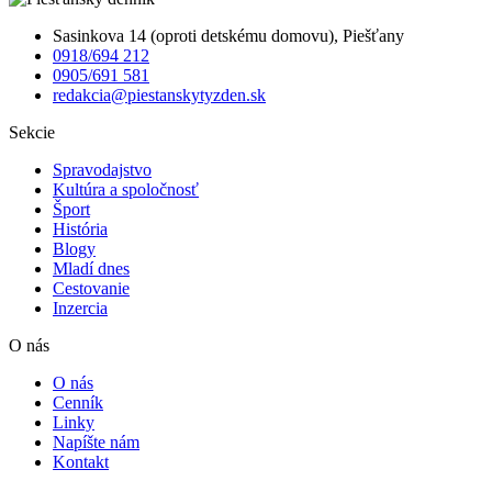
Sasinkova 14 (oproti detskému domovu), Piešťany
0918/694 212
0905/691 581
redakcia@piestanskytyzden.sk
Sekcie
Spravodajstvo
Kultúra a spoločnosť
Šport
História
Blogy
Mladí dnes
Cestovanie
Inzercia
O nás
O nás
Cenník
Linky
Napíšte nám
Kontakt