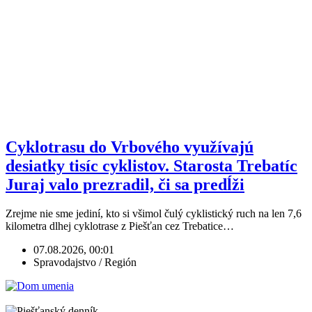
Cyklotrasu do Vrbového využívajú
desiatky tisíc cyklistov. Starosta Trebatíc
Juraj valo prezradil, či sa predĺži
Zrejme nie sme jediní, kto si všimol čulý cyklistický ruch na len 7,6
kilometra dlhej cyklotrase z Piešťan cez Trebatice…
07.08.2026, 00:01
Spravodajstvo / Región