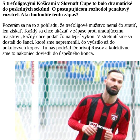
S treťoligovými Košicami v Slovnaft Cupe to bolo dramatické
do posledných sekúnd. O postupujúcom rozhodol penaltový
rozstrel. Ako hodnotíte tento zápas?
Pozerám sa na to z pohľadu, že treťoligové mužstvo nemá čo stratiť,
len získať. Každý sa chce ukázať v zápase proti úradujúcemu
majstrovi, každý chce podať čo najlepší výkon. V stretnutí sme sa
dostali do šancí, ktoré sme nepremenili, čo vyústilo až do
pokutových kopov. Tu nás podržal Dobrivoj Rusov a kolektívne
sme to nakoniec doviedli do úspešného konca.