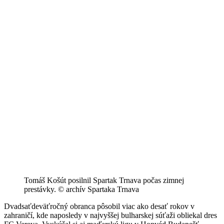
Tomáš Košút posilnil Spartak Trnava počas zimnej
prestávky. © archív Spartaka Trnava
Dvadsaťdeväťročný obranca pôsobil viac ako desať rokov v
zahraničí, kde naposledy v najvyššej bulharskej súťaži obliekal dres