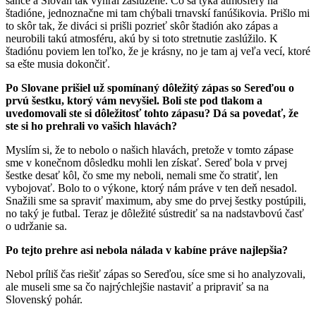
šance a Slovan tak vyhral zaslúžene. Čo sa týka atmosféry na
štadióne, jednoznačne mi tam chýbali trnavskí fanúšikovia. Prišlo mi
to skôr tak, že diváci si prišli pozrieť skôr štadión ako zápas a
neurobili takú atmosféru, akú by si toto stretnutie zaslúžilo. K
štadiónu poviem len toľko, že je krásny, no je tam aj veľa vecí, ktoré
sa ešte musia dokončiť.
Po Slovane prišiel už spomínaný dôležitý zápas so Sereďou o
prvú šestku, ktorý vám nevyšiel. Boli ste pod tlakom a
uvedomovali ste si dôležitosť tohto zápasu? Dá sa povedať, že
ste si ho prehrali vo vašich hlavách?
Myslím si, že to nebolo o našich hlavách, pretože v tomto zápase
sme v konečnom dôsledku mohli len získať. Sereď bola v prvej
šestke desať kôl, čo sme my neboli, nemali sme čo stratiť, len
vybojovať. Bolo to o výkone, ktorý nám práve v ten deň nesadol.
Snažili sme sa spraviť maximum, aby sme do prvej šestky postúpili,
no taký je futbal. Teraz je dôležité sústrediť sa na nadstavbovú časť
o udržanie sa.
Po tejto prehre asi nebola nálada v kabíne práve najlepšia?
Nebol príliš čas riešiť zápas so Sereďou, síce sme si ho analyzovali,
ale museli sme sa čo najrýchlejšie nastaviť a pripraviť sa na
Slovenský pohár.