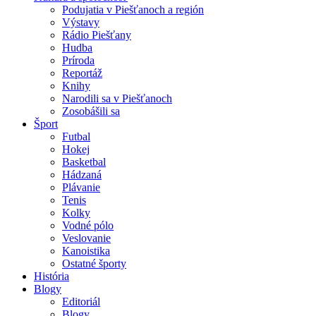
Podujatia v Piešťanoch a región
Výstavy
Rádio Piešťany
Hudba
Príroda
Reportáž
Knihy
Narodili sa v Piešťanoch
Zosobášili sa
Šport
Futbal
Hokej
Basketbal
Hádzaná
Plávanie
Tenis
Kolky
Vodné pólo
Veslovanie
Kanoistika
Ostatné športy
História
Blogy
Editoriál
Blogy