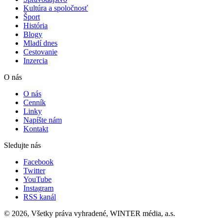
Kultúra a spoločnosť
Šport
História
Blogy
Mladí dnes
Cestovanie
Inzercia
O nás
O nás
Cenník
Linky
Napíšte nám
Kontakt
Sledujte nás
Facebook
Twitter
YouTube
Instagram
RSS kanál
© 2026, Všetky práva vyhradené, WINTER média, a.s.