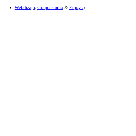
Webdizajn
:
Grappastudio
&
Enjoy :)