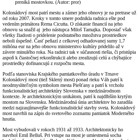
preniká mostovkou. (Autor: pror)
Kolonádový most patrí mestu a zámer jeho obnovy je na pretrase už
od roku 2007. Kroky v tomto smere podnikla radnica ešte pod
vedením primátora Rema Cicutta. O získanie financií na jeho
obnovu sa snažil aj jeho nástupca Miloš Tamajka. Doposiaľ však
všetky žiadosti o pridelenie podstatného množstva prostriedkov
neboli úspešné. Časť peňazí z celkovej odhadovanej sumy 1,7
milióna eur na jeho obnovu ministerstvo kultúry pridelilo až v
závere minulého roka. Na radnici tak v súčasnosti riešia, či pristúpia
aspoň k čiastočnej rekonštrukcii alebo zrealizujú celú a chýbajúce
prostriedky dofinancujú z rozpočtu mesta.
Podľa stanoviska Krajského pamiatkového úradu v Trnave
Kolonádový most (tiež Sklený most) ponad rieku Váh patrí k
neodmysliteľným symbolom mesta Piešťany a patrí k vrcholu
funkcionalistickej architektúry Slovenska v medzinárodnom
kontexte. Je architektonickým unikátom, patrí k najdlhším krytým
mostom na Slovensku. Medzinárodná únia architektov ho zaradila
medzi najzaujímavejšie funkcionalistické stavby sveta. Kolonádový
most navrhli na zápis do svetového zoznamu pamiatok Moderného
hnutia.
Most vybudovali v rokoch 1931 až 1933. Architektonicky ho
navrhol Emil Belluš. Pri vstupe na most je umiestnená socha