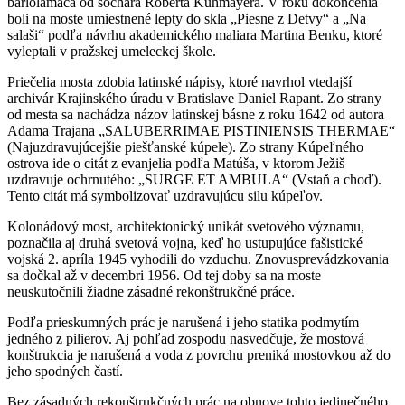
barlolámača od sochára Roberta Kühmayera. V roku dokončenia
boli na moste umiestnené lepty do skla „Piesne z Detvy“ a „Na
salaši“ podľa návrhu akademického maliara Martina Benku, ktoré
vyleptali v pražskej umeleckej škole.
Priečelia mosta zdobia latinské nápisy, ktoré navrhol vtedajší
archivár Krajinského úradu v Bratislave Daniel Rapant. Zo strany
od mesta sa nachádza názov latinskej básne z roku 1642 od autora
Adama Trajana „SALUBERRIMAE PISTINIENSIS THERMAE“
(Najuzdravujúcejšie piešťanské kúpele). Zo strany Kúpeľného
ostrova ide o citát z evanjelia podľa Matúša, v ktorom Ježiš
uzdravuje ochrnutého: „SURGE ET AMBULA“ (Vstaň a choď).
Tento citát má symbolizovať uzdravujúcu silu kúpeľov.
Kolonádový most, architektonický unikát svetového významu,
poznačila aj druhá svetová vojna, keď ho ustupujúce fašistické
vojská 2. apríla 1945 vyhodili do vzduchu. Znovusprevádzkovania
sa dočkal až v decembri 1956. Od tej doby sa na moste
neuskutočnili žiadne zásadné rekonštrukčné práce.
Podľa prieskumných prác je narušená i jeho statika podmytím
jedného z pilierov. Aj pohľad zospodu nasvedčuje, že mostová
konštrukcia je narušená a voda z povrchu preniká mostovkou až do
jeho spodných častí.
Bez zásadných rekonštrukčných prác na obnove tohto jedinečného