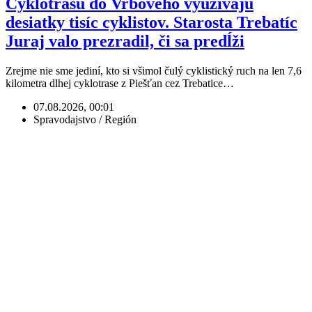
Cyklotrasu do Vrbového využívajú
desiatky tisíc cyklistov. Starosta Trebatíc
Juraj valo prezradil, či sa predĺži
Zrejme nie sme jediní, kto si všimol čulý cyklistický ruch na len 7,6
kilometra dlhej cyklotrase z Piešťan cez Trebatice…
07.08.2026, 00:01
Spravodajstvo / Región