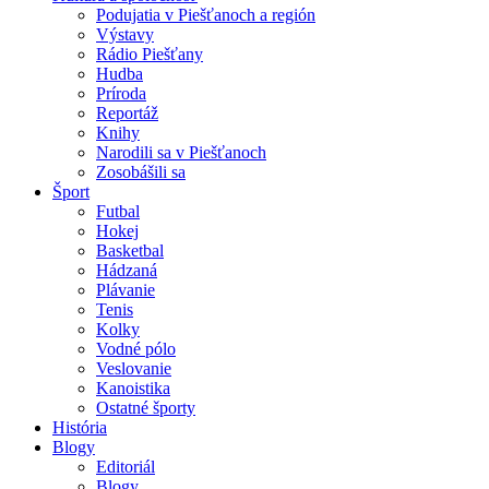
Podujatia v Piešťanoch a región
Výstavy
Rádio Piešťany
Hudba
Príroda
Reportáž
Knihy
Narodili sa v Piešťanoch
Zosobášili sa
Šport
Futbal
Hokej
Basketbal
Hádzaná
Plávanie
Tenis
Kolky
Vodné pólo
Veslovanie
Kanoistika
Ostatné športy
História
Blogy
Editoriál
Blogy