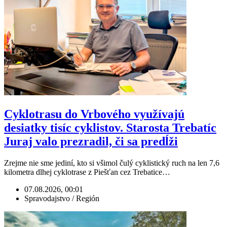
Cyklotrasu do Vrbového využívajú
desiatky tisíc cyklistov. Starosta Trebatíc
Juraj valo prezradil, či sa predĺži
Zrejme nie sme jediní, kto si všimol čulý cyklistický ruch na len 7,6
kilometra dlhej cyklotrase z Piešťan cez Trebatice…
07.08.2026, 00:01
Spravodajstvo / Región