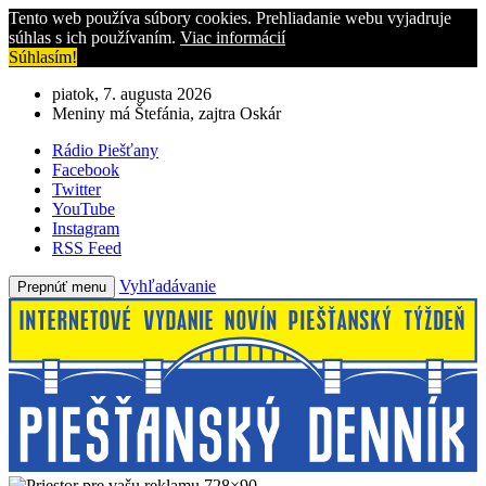
Tento web používa súbory cookies. Prehliadanie webu vyjadruje
súhlas s ich používaním.
Viac informácií
Súhlasím!
piatok, 7. augusta 2026
Meniny má Štefánia, zajtra Oskár
Rádio Piešťany
Facebook
Twitter
YouTube
Instagram
RSS Feed
Vyhľadávanie
Prepnúť menu