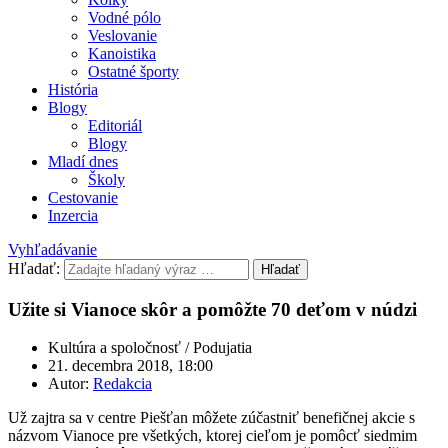
Vodné pólo
Veslovanie
Kanoistika
Ostatné športy
História
Blogy
Editoriál
Blogy
Mladí dnes
Školy
Cestovanie
Inzercia
Vyhľadávanie
Hľadať:
Hľadať
Užite si Vianoce skôr a pomôžte 70 deťom v núdzi
Kultúra a spoločnosť / Podujatia
21. decembra 2018, 18:00
Autor:
Redakcia
Už zajtra sa v centre Piešťan môžete zúčastniť benefičnej akcie s
názvom Vianoce pre všetkých, ktorej cieľom je pomôcť siedmim