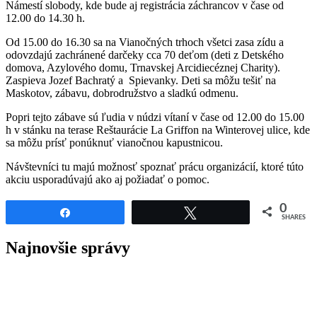
Námestí slobody, kde bude aj registrácia záchrancov v čase od
12.00 do 14.30 h.
Od 15.00 do 16.30 sa na Vianočných trhoch všetci zasa zídu a
odovzdajú zachránené darčeky cca 70 deťom (deti z Detského
domova, Azylového domu, Trnavskej Arcidiecéznej Charity).
Zaspieva Jozef Bachratý a Spievanky. Deti sa môžu tešiť na
Maskotov, zábavu, dobrodružstvo a sladkú odmenu.
Popri tejto zábave sú ľudia v núdzi vítaní v čase od 12.00 do 15.00
h v stánku na terase Reštaurácie La Griffon na Winterovej ulice, kde
sa môžu prísť ponúknuť vianočnou kapustnicou.
Návštevníci tu majú možnosť spoznať prácu organizácií, ktoré túto
akciu usporadúvajú ako aj požiadať o pomoc.
0
Share
Tweet
SHARES
Najnovšie správy