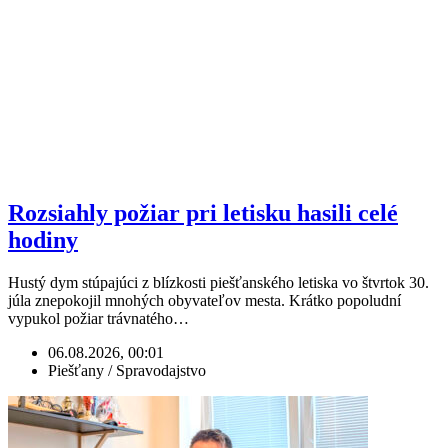
Rozsiahly požiar pri letisku hasili celé
hodiny
Hustý dym stúpajúci z blízkosti piešťanského letiska vo štvrtok 30.
júla znepokojil mnohých obyvateľov mesta. Krátko popoludní
vypukol požiar trávnatého…
06.08.2026, 00:01
Piešťany / Spravodajstvo