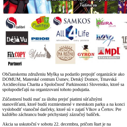
Občianskemu združeniu Myška sa podarilo prepojiť organizácie ako
DOMUM, Materské centrum Úsmev, Detský Domov, Trnavská
Arcidiecézna Charita a Spoločnosť Parkinsonici Slovensko, ktoré sa
spolupodieľajú na organizovaní tohoto podujatia.
Zúčastnení budú mať za úlohu prejsť piatimi súťažnými
stanovišťami, ktoré budú rozmiestnené v mestskom parku a na konci
vyslobodiť vianočné darčeky, ktoré sú v zajatí Vlkov a Čertov. Pre
každého záchrancu bude prichystaný zázračný balíček.
Akcia sa uskutoční v sobotu 22. decembra, pričom štart je na