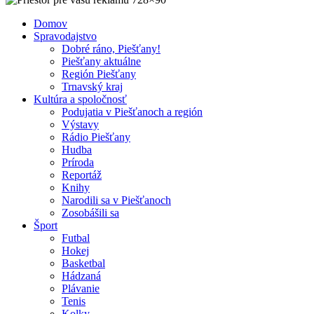
Domov
Spravodajstvo
Dobré ráno, Piešťany!
Piešťany aktuálne
Región Piešťany
Trnavský kraj
Kultúra a spoločnosť
Podujatia v Piešťanoch a región
Výstavy
Rádio Piešťany
Hudba
Príroda
Reportáž
Knihy
Narodili sa v Piešťanoch
Zosobášili sa
Šport
Futbal
Hokej
Basketbal
Hádzaná
Plávanie
Tenis
Kolky