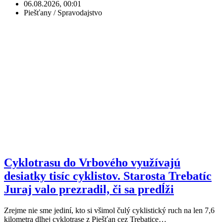
06.08.2026, 00:01
Piešťany / Spravodajstvo
Cyklotrasu do Vrbového využívajú
desiatky tisíc cyklistov. Starosta Trebatíc
Juraj valo prezradil, či sa predĺži
Zrejme nie sme jediní, kto si všimol čulý cyklistický ruch na len 7,6
kilometra dlhej cyklotrase z Piešťan cez Trebatice…