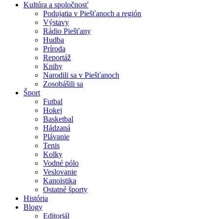
Kultúra a spoločnosť
Podujatia v Piešťanoch a región
Výstavy
Rádio Piešťany
Hudba
Príroda
Reportáž
Knihy
Narodili sa v Piešťanoch
Zosobášili sa
Šport
Futbal
Hokej
Basketbal
Hádzaná
Plávanie
Tenis
Kolky
Vodné pólo
Veslovanie
Kanoistika
Ostatné športy
História
Blogy
Editoriál