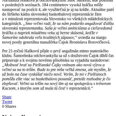
Alexandra Hašková je odchovankyňou ŠBK Šamorín, kde pôsobila
v posledných sezónach. 184 centimetrov vysoká hráčka môže
nastupovať na pozícii 4, ale využiteľná je aj na krídle. Aktuálne patrí
do širšieho kádra slovenskej basketbalovej reprezentácie žien
a v minulosti reprezentovala Slovensko vo všetkých mládežníckych
kategóriách.
„Sme veľmi radi, že sa nám podarilo angažovať ďalšiu
slovenskú reprezentantku. Saša je veľmi ambiciózna a cieľavedomá
hráčka a napriek mladému veku aj herne skúsená, keďže v
Šamoríne odohrala veľa kvalitných zápasov,“
uviedla na margo
novej posily generálna manažérka Čajok Bronislava Borovičková.
Pre 21-ročnú Haškovú pôjde o prvý angažmán mimo materského
klubu. Šamorínska odchovankyňa sa už s družstvom Čajok dlhší čas
pripravuje a k svojmu novému pôsobisku sa vyjadrila nasledovne:
„Možnosť hrať za Piešťanské Čajky vnímam ako novú výzvu a
veľmi sa na to teším. Bude to pre mňa veľká zmena, ale myslím, že
už bolo na čase vyskúšať niečo nové. Verím, že mi v Piešťanoch
pomôžu ešte viac sa basketbalovo posunúť, pretože rozhodne je čo
zlepšovať. Veľmi sa teším na nový tím aj na spoluprácu s trénerom
Kucsom, s ktorým som už mala tú česť v reprezentácii.“
Share
Tweet
0
Shares