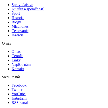
Spravodajstvo
Kultúra a spoločnosť
Šport
História
Blogy
Mladí dnes
Cestovanie
Inzercia
O nás
O nás
Cenník
Linky
Napíšte nám
Kontakt
Sledujte nás
Facebook
Twitter
YouTube
Instagram
RSS kanál