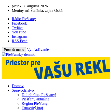
piatok, 7. augusta 2026
Meniny má Štefánia, zajtra Oskár
Rádio Piešťany
Facebook
Twitter
YouTube
Instagram
RSS Feed
Vyhľadávanie
Prepnúť menu
Domov
Spravodajstvo
Dobré ráno, Piešťany!
Piešťany aktuálne
Región Piešťany
Trnavský kraj