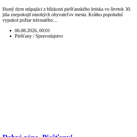
Hustý dym stúpajúci z blízkosti piešťanského letiska vo štvrtok 30.
júla znepokojil mnohých obyvateľov mesta. Krátko popoludní
vypukol požiar trávnatého…
06.08.2026, 00:01
Piešťany / Spravodajstvo