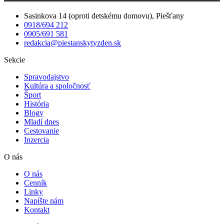
Sasinkova 14 (oproti detskému domovu), Piešťany
0918/694 212
0905/691 581
redakcia@piestanskytyzden.sk
Sekcie
Spravodajstvo
Kultúra a spoločnosť
Šport
História
Blogy
Mladí dnes
Cestovanie
Inzercia
O nás
O nás
Cenník
Linky
Napíšte nám
Kontakt