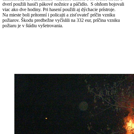
dverí použili hasiči pákové nožnice a páčidlo. S ohňom bojovali
viac ako dve hodiny. Pri hasení použili aj dýchacie prístroje.
Na mieste boli prítomní i policajti a zisťovateľ príčin vzniku
požiarov. Škodu predbežne vyčíslili na 332 eur, príčina vzniku
požiaru je v štádiu vyšetrovania.