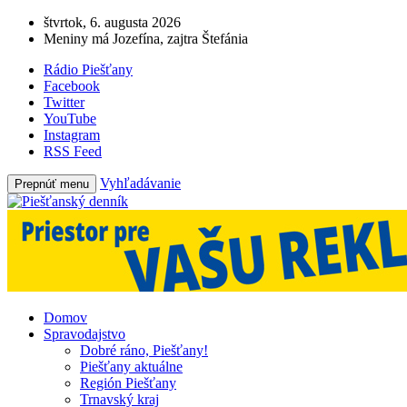
štvrtok, 6. augusta 2026
Meniny má Jozefína, zajtra Štefánia
Rádio Piešťany
Facebook
Twitter
YouTube
Instagram
RSS Feed
Vyhľadávanie
Prepnúť menu
Domov
Spravodajstvo
Dobré ráno, Piešťany!
Piešťany aktuálne
Región Piešťany
Trnavský kraj