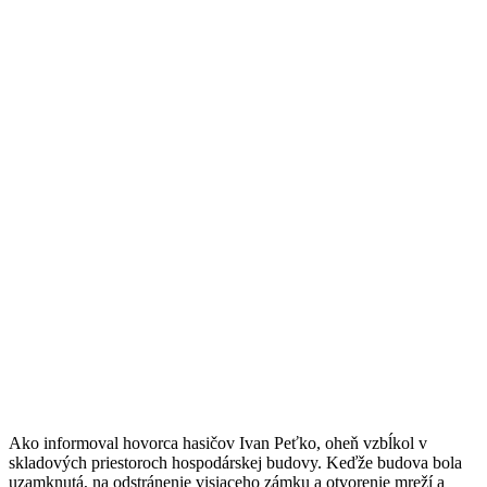
Ako informoval hovorca hasičov Ivan Peťko, oheň vzbĺkol v
skladových priestoroch hospodárskej budovy. Keďže budova bola
uzamknutá, na odstránenie visiaceho zámku a otvorenie mreží a