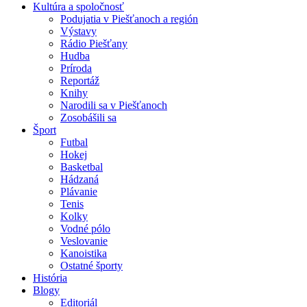
Kultúra a spoločnosť
Podujatia v Piešťanoch a región
Výstavy
Rádio Piešťany
Hudba
Príroda
Reportáž
Knihy
Narodili sa v Piešťanoch
Zosobášili sa
Šport
Futbal
Hokej
Basketbal
Hádzaná
Plávanie
Tenis
Kolky
Vodné pólo
Veslovanie
Kanoistika
Ostatné športy
História
Blogy
Editoriál