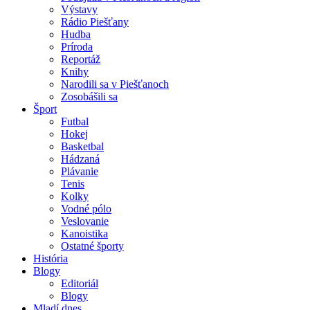
Výstavy
Rádio Piešťany
Hudba
Príroda
Reportáž
Knihy
Narodili sa v Piešťanoch
Zosobášili sa
Šport
Futbal
Hokej
Basketbal
Hádzaná
Plávanie
Tenis
Kolky
Vodné pólo
Veslovanie
Kanoistika
Ostatné športy
História
Blogy
Editoriál
Blogy
Mladí dnes