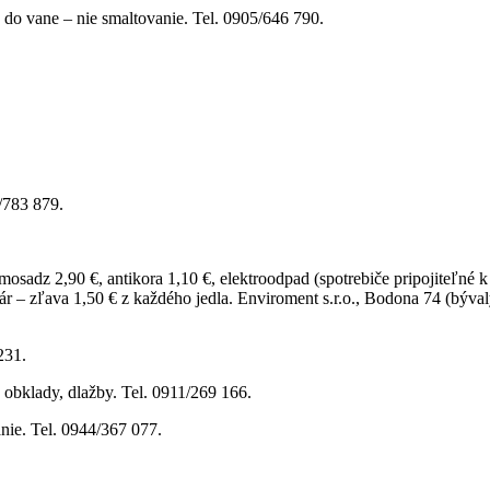
do vane – nie smaltovanie. Tel. 0905/646 790.
/783 879.
osadz 2,90 €, antikora 1,10 €, elektroodpad (spotrebiče pripojiteľné k 
– zľava 1,50 € z každého jedla. Enviroment s.r.o., Bodona 74 (bývalý
231.
, obklady, dlažby. Tel. 0911/269 166.
nie. Tel. 0944/367 077.