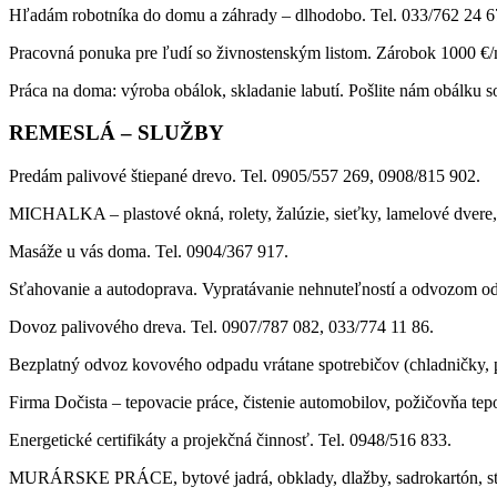
Hľadám robotníka do domu a záhrady – dlhodobo. Tel. 033/762 24 6
Pracovná ponuka pre ľudí so živnostenským listom. Zárobok 1000 €/m
Práca na doma: výroba obálok, skladanie labutí. Pošlite nám obálku 
REMESLÁ – SLUŽBY
Predám palivové štiepané drevo. Tel. 0905/557 269, 0908/815 902.
MICHALKA – plastové okná, rolety, žalúzie, sieťky, lamelové dvere, 
Masáže u vás doma. Tel. 0904/367 917.
Sťahovanie a autodoprava. Vypratávanie nehnuteľností a odvozom od
Dovoz palivového dreva. Tel. 0907/787 082, 033/774 11 86.
Bezplatný odvoz kovového odpadu vrátane spotrebičov (chladničky, 
Firma Dočista – tepovacie práce, čistenie automobilov, požičovňa tep
Energetické certifikáty a projekčná činnosť. Tel. 0948/516 833.
MURÁRSKE PRÁCE, bytové jadrá, obklady, dlažby, sadrokartón, sta