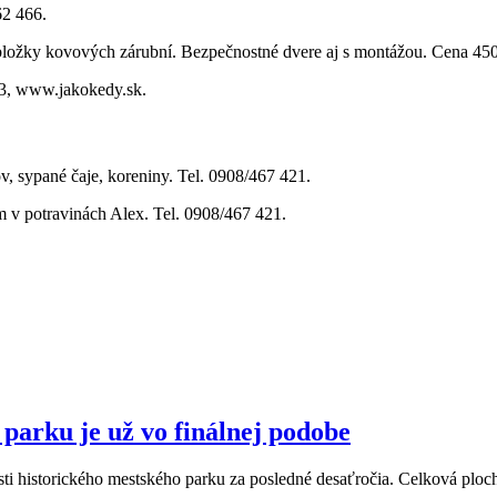
62 466.
bložky kovových zárubní. Bezpečnostné dvere aj s montážou. Cena 450
3, www.jakokedy.sk.
, sypané čaje, koreniny. Tel. 0908/467 421.
 v potravinách Alex. Tel. 0908/467 421.
parku je už vo finálnej podobe
časti historického mestského parku za posledné desaťročia. Celková plo