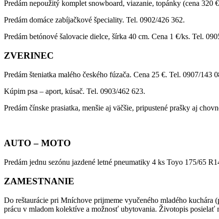
Predám nepoužitý komplet snowboard, viazanie, topánky (cena 320 €),
Predám domáce zabíjačkové špeciality. Tel. 0902/426 362.
Predám betónové šalovacie dielce, šírka 40 cm. Cena 1 €/ks. Tel. 09
ZVERINEC
Predám šteniatka malého českého fúzača. Cena 25 €. Tel. 0907/143 0
Kúpim psa – aport, kúsač. Tel. 0903/462 623.
Predám čínske prasiatka, menšie aj väčšie, pripustené prašky aj chov
AUTO – MOTO
Predám jednu sezónu jazdené letné pneumatiky 4 ks Toyo 175/65 R14
ZAMESTNANIE
Do reštaurácie pri Mníchove prijmeme vyučeného mladého kuchára (
prácu v mladom kolektíve a možnosť ubytovania. Životopis posielať n