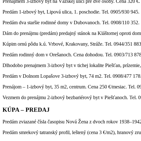
Prenajmem 3-izbový byt na Vážskej ulici pre dve osoby. Cena 320 €.
Predám 1-izbový byt, Lipová ulica, 1. poschodie. Tel. 0905/930 945.
Predám dva staršie rodinné domy v Dubovanoch. Tel. 0908/110 352.
Dám do prenájmu (predám) predajný stánok na Kláštornej oproti domu
Kúpim ornú pôdu k.ú. Vrbové, Krakovany, Stráže. Tel. 0944/351 883
Predám rodinný dom v Orešanoch. Cena dohodou. Tel. 0903/713 878
Dlhodobo prenajmem 3-izbový byt v tichej lokalite Piešťan, prízemie, 
Predám v Dolnom Lopašove 3-izbový byt, 74 m2. Tel. 0908/477 178
Prenájom – 1-izbový byt, 35 m2, centrum. Cena 250 €/mesiac. Tel. 
Vezmem do prenájmu 2-izbový bezbariérový byt v Piešťanoch. Tel. 
KÚPA – PREDAJ
Predám zviazané čísla časopisu Nová Žena z dvoch rokov 1938–1942.
Predám smrekový tatranský profil, leštený (cena 3 €/m2), hranový zr