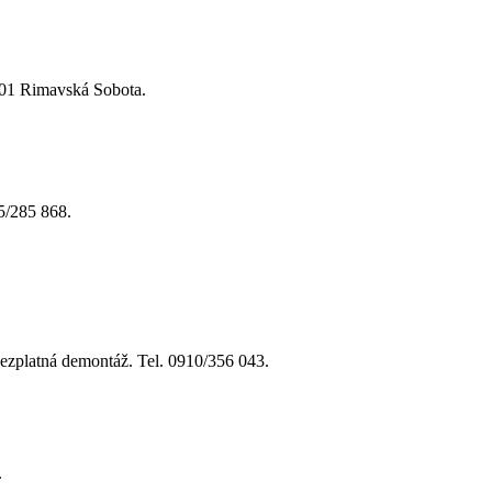
9 01 Rimavská Sobota.
5/285 868.
ezplatná demontáž. Tel. 0910/356 043.
.