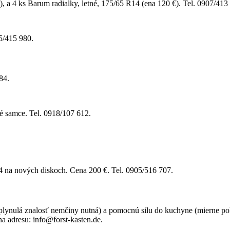
 a 4 ks Barum radialky, letné, 175/65 R14 (ena 120 €). Tel. 0907/413
05/415 980.
84.
né samce. Tel. 0918/107 612.
 na nových diskoch. Cena 200 €. Tel. 0905/516 707.
plynulá znalosť nemčiny nutná) a pomocnú silu do kuchyne (mierne p
a adresu: info@forst-kasten.de.