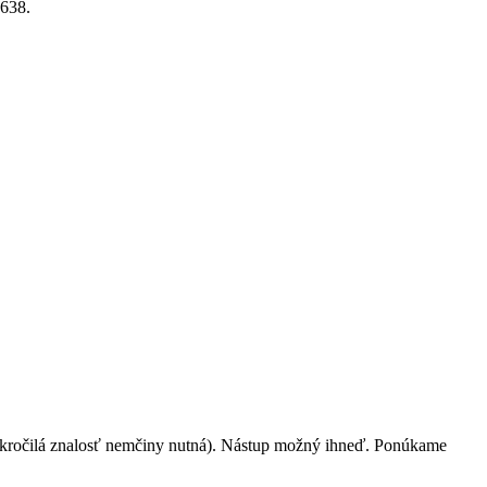
 638.
okročilá znalosť nemčiny nutná). Nástup možný ihneď. Ponúkame