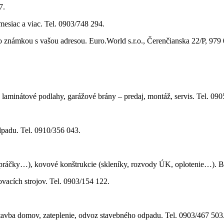
7.
esiac a viac. Tel. 0903/748 294.
so známkou s vašou adresou. Euro.World s.r.o., Čerenčianska 22/P, 97
laminátové podlahy, garážové brány – predaj, montáž, servis. Tel. 090
padu. Tel. 0910/356 043.
práčky…), kovové konštrukcie (skleníky, rozvody ÚK, oplotenie…). B
ovacích strojov. Tel. 0903/154 122.
vba domov, zateplenie, odvoz stavebného odpadu. Tel. 0903/467 503