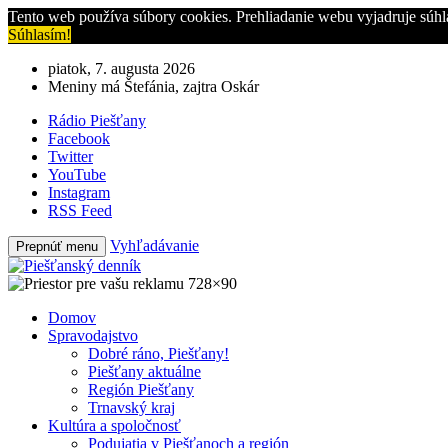
Tento web používa súbory cookies. Prehliadanie webu vyjadruje súhl
Súhlasím!
piatok, 7. augusta 2026
Meniny má Štefánia, zajtra Oskár
Rádio Piešťany
Facebook
Twitter
YouTube
Instagram
RSS Feed
Vyhľadávanie
Prepnúť menu
Domov
Spravodajstvo
Dobré ráno, Piešťany!
Piešťany aktuálne
Región Piešťany
Trnavský kraj
Kultúra a spoločnosť
Podujatia v Piešťanoch a región