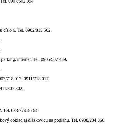
 Tel. 0907/602 354.
 číslo 6. Tel. 0902/815 562.
.
.
parking, internet. Tel. 0905/507 439.
.
0903/718 017, 0911/718 017.
0911/307 302.
 Tel. 033/774 46 64.
ubový obklad aj dlážkovicu na podlahu. Tel. 0908/234 866.