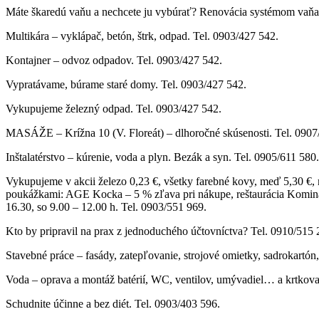
Máte škaredú vaňu a nechcete ju vybúrať? Renovácia systémom vaňa 
Multikára – vyklápač, betón, štrk, odpad. Tel. 0903/427 542.
Kontajner – odvoz odpadov. Tel. 0903/427 542.
Vypratávame, búrame staré domy. Tel. 0903/427 542.
Vykupujeme železný odpad. Tel. 0903/427 542.
MASÁŽE – Krížna 10 (V. Floreát) – dlhoročné skúsenosti. Tel. 0907
Inštalatérstvo – kúrenie, voda a plyn. Bezák a syn. Tel. 0905/611 580.
Vykupujeme v akcii železo 0,23 €, všetky farebné kovy, meď 5,30 €, m
poukážkami: AGE Kocka – 5 % zľava pri nákupe, reštaurácia Kominár 
16.30, so 9.00 – 12.00 h. Tel. 0903/551 969.
Kto by pripravil na prax z jednoduchého účtovníctva? Tel. 0910/515 
Stavebné práce – fasády, zatepľovanie, strojové omietky, sadrokartón
Voda – oprava a montáž batérií, WC, ventilov, umývadiel… a krtkova
Schudnite účinne a bez diét. Tel. 0903/403 596.