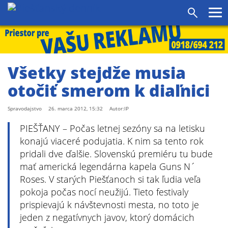
agram
SS
Pr
Vyhľadáv
me
Všetky stejdže musia
otočiť smerom k diaľnici
Spravodajstvo
26. marca 2012, 15:32
Autor:IP
PIEŠŤANY – Počas letnej sezóny sa na letisku
konajú viaceré podujatia. K nim sa tento rok
pridali dve ďalšie. Slovenskú premiéru tu bude
mať americká legendárna kapela Guns N´
Roses. V starých Piešťanoch si tak ľudia veľa
pokoja počas nocí neužijú. Tieto festivaly
prispievajú k návštevnosti mesta, no toto je
jeden z negatívnych javov, ktorý domácich