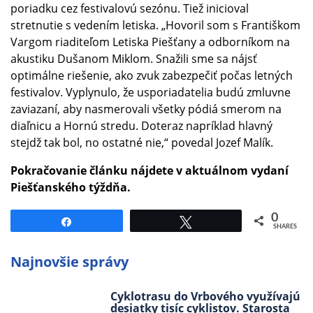
poriadku cez festivalovú sezónu. Tiež inicioval
stretnutie s vedením letiska. „Hovoril som s Františkom
Vargom riaditeľom Letiska Piešťany a odborníkom na
akustiku Dušanom Miklom. Snažili sme sa nájsť
optimálne riešenie, ako zvuk zabezpečiť počas letných
festivalov. Vyplynulo, že usporiadatelia budú zmluvne
zaviazaní, aby nasmerovali všetky pódiá smerom na
diaľnicu a Hornú stredu. Doteraz napríklad hlavný
stejdž tak bol, no ostatné nie,“ povedal Jozef Malík.
Pokračovanie článku nájdete v aktuálnom vydaní
Piešťanského týždňa.
0
Share
Tweet
SHARES
Najnovšie správy
Cyklotrasu do Vrbového využívajú
desiatky tisíc cyklistov. Starosta