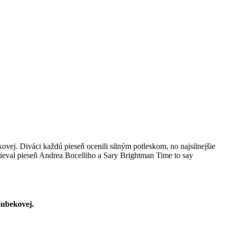
ej. Diváci každú pieseň ocenili silným potleskom, no najsilnejšie
pieval pieseň Andrea Bocelliho a Sary Brightman Time to say
Kubekovej.