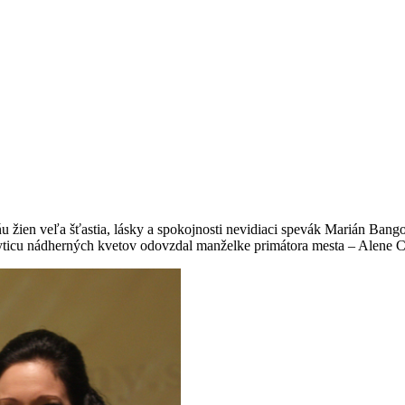
n veľa šťastia, lásky a spokojnosti nevidiaci spevák Marián Bango.
 Kyticu nádherných kvetov odovzdal manželke primátora mesta – Alene Ci