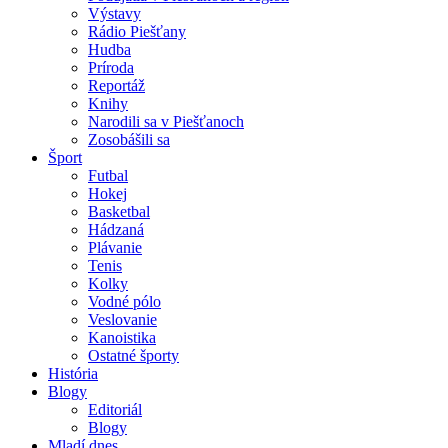
Výstavy
Rádio Piešťany
Hudba
Príroda
Reportáž
Knihy
Narodili sa v Piešťanoch
Zosobášili sa
Šport
Futbal
Hokej
Basketbal
Hádzaná
Plávanie
Tenis
Kolky
Vodné pólo
Veslovanie
Kanoistika
Ostatné športy
História
Blogy
Editoriál
Blogy
Mladí dnes