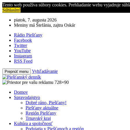
Tento web používa súbory cookies. Prehliadanie webu vyjadruje súhl
Súhlasím!
piatok, 7. augusta 2026
Meniny má Štefánia, zajtra Oskár
Rádio Piešťany
Facebook
Twitter
YouTube
Instagram
RSS Feed
Vyhľadávanie
Prepnúť menu
Domov
Spravodajstvo
Dobré ráno, Piešťany!
Piešťany aktuálne
Región Piešťany
Trnavský kraj
Kultúra a spoločnosť
Podujatia v Piešťanoch a región