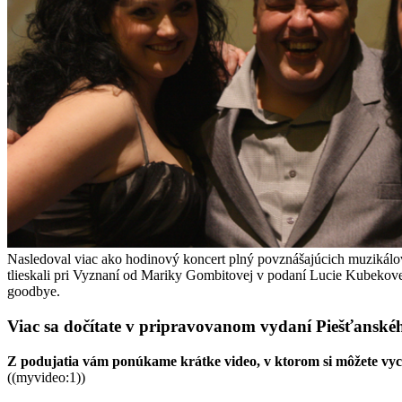
Nasledoval viac ako hodinový koncert plný povznášajúcich muzikálov
tlieskali pri Vyznaní od Mariky Gombitovej v podaní Lucie Kubekovej
goodbye.
Viac sa dočítate v pripravovanom vydaní Piešťanské
Z podujatia vám ponúkame krátke video, v ktorom si môžete vy
((myvideo:1))