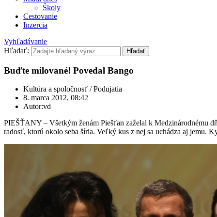
Školy
Cestovanie
Inzercia
Vyhľadávanie
Hľadať:
Hľadať
Buďte milované! Povedal Bango
Kultúra a spoločnosť / Podujatia
8. marca 2012, 08:42
Autor:vd
PIEŠŤANY – Všetkým ženám Piešťan zaželal k Medzinárodnému dňu žie
radosť, ktorú okolo seba šíria. Veľký kus z nej sa uchádza aj jemu.