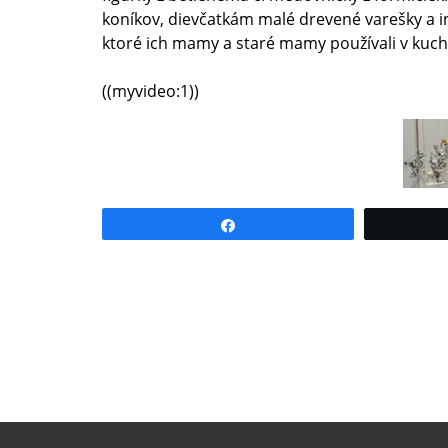
koníkov, dievčatkám malé drevené varešky a i
ktoré ich mamy a staré mamy používali v kuch
((myvideo:1))
Share