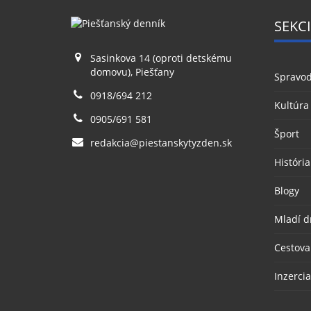
SEKCI
Sasinkova 14 (oproti detskému
domovu), Piešťany
Spravod
0918/694 212
Kultúra
0905/691 581
Šport
redakcia@piestanskytyzden.sk
História
Blogy
Mladí d
Cestova
Inzercia