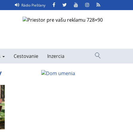
Facebook
Twitter
YouTube
Instagram
RSS
Rádio Piešťany
Feed
s
Cestovanie
Inzercia
Vyhľadávanie
y