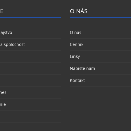
E
O NÁS
ajstvo
O nás
 a spoločnosť
Cenník
Linky
Napíšte nám
Kontakt
nes
nie