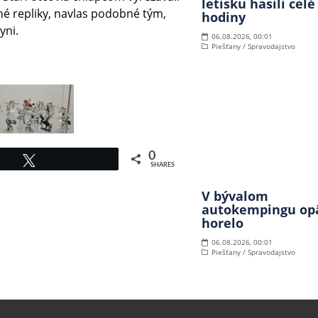
letisku hasili celé
né repliky, navlas podobné tým,
hodiny
yni.
06.08.2026, 00:01
Piešťany / Spravodajstvo
0
Tweet
SHARES
V bývalom
autokempingu op
horelo
06.08.2026, 00:01
Piešťany / Spravodajstvo