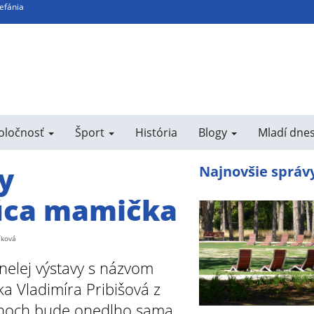
tefánia
poločnosť
Šport
História
Blogy
Mladí dne
y
Najnovšie správ
úca mamička
íková
nelej výstavy s názvom
ka Vladimíra Pribišová z
anoch bude onedlho sama