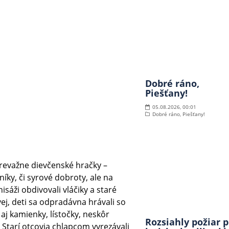
Dobré ráno,
Piešťany!
05.08.2026, 00:01
Dobré ráno, Piešťany!
prevažne dievčenské hračky –
íky, či syrové dobroty, ale na
rnisáži obdivovali vláčiky a staré
ej, deti sa odpradávna hrávali so
 aj kamienky, lístočky, neskôr
Rozsiahly požiar p
 Starí otcovia chlapcom vyrezávali