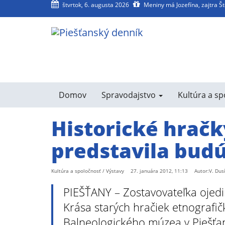
štvrtok, 6. augusta 2026
Meniny má Jozefína, zajtra Š
agram
SS
Domov
Spravodajstvo
Kultúra a s
Historické hračk
predstavila bud
Kultúra a spoločnosť / Výstavy
27. januára 2012, 11:13
Autor:V. Dus
PIEŠŤANY – Zostavovateľka ojedi
Krása starých hračiek etnografič
Balneologického múzea v Piešť