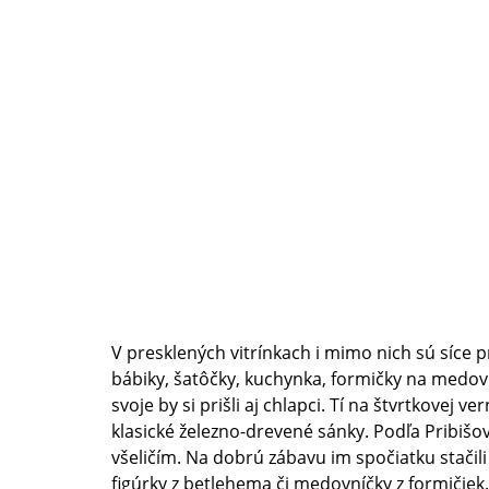
V presklených vitrínkach i mimo nich sú síce 
bábiky, šatôčky, kuchynka, formičky na medovn
svoje by si prišli aj chlapci. Tí na štvrtkovej ve
klasické železno-drevené sánky. Podľa Pribišov
všeličím. Na dobrú zábavu im spočiatku stačili
figúrky z betlehema či medovníčky z formičiek.