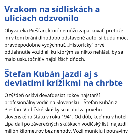
Vrakom na sídliskách a
uliciach odzvonilo
Obyvatelia Piešťan, ktorí nemôžu zaparkovať, pretože
im v tom bráni dlhodobo odstavené auto, si budú môcť
pravdepodobne vydýchnuť. „Historicky“ prvé
odtiahnutie vozidiel, ku ktorým sa nikto nehlási, by sa
malo uskutočniť v najbližších dňoch.
Štefan Kubán jazdí aj s
deviatimi krížikmi na chrbte
O týždeň oslávi deväťdesiat rokov najstarší
profesionálny vodič na Slovensku – Štefan Kubán z
Piešťan. Vodičské skúšky si urobil za prvého
slovenského štátu v roku 1941. Od dôb, keď mu v hoteli
Lipa dali po záverečných skúškach vodičský list, najazdil
milión kilometrov bez nehody. Vozil muníciu i potraviny