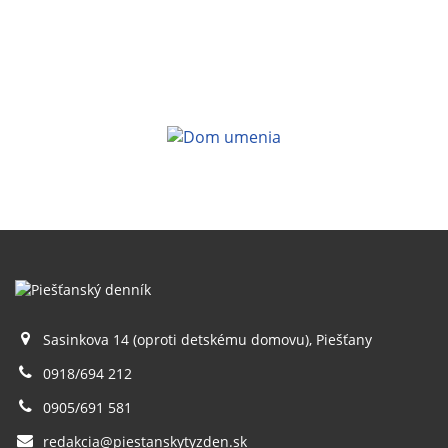
Sasinkova 14 (oproti detskému domovu), Piešťany
0918/694 212
0905/691 581
redakcia@piestanskytyzden.sk