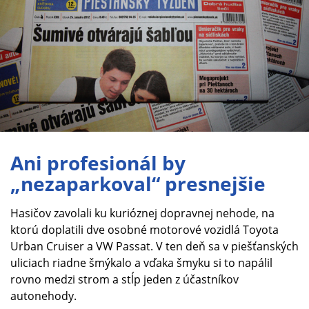
Ani profesionál by
„nezaparkoval“ presnejšie
Hasičov zavolali ku kurióznej dopravnej nehode, na
ktorú doplatili dve osobné motorové vozidlá Toyota
Urban Cruiser a VW Passat. V ten deň sa v piešťanských
uliciach riadne šmýkalo a vďaka šmyku si to napálil
rovno medzi strom a stĺp jeden z účastníkov
autonehody.