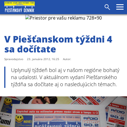
agram
SS
Pr
Vyhľadáv
me
V Piešťanskom týždni 4
sa dočítate
Spravodajstvo
23. januára 2012, 16:25
Autor:
Uplynulý týždeň bol aj v našom regióne bohatý
na udalosti. V aktuálnom vydaní Piešťanského
týždňa sa dočítate aj o nasledujúcich témach.