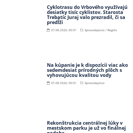
Cyklotrasu do Vrbového využívajú
desiatky tisíc cyklistov. Starosta
Trebatíc Juraj valo prezradil, či sa
predĺži
07.08.2026, 00:01
Spravodajstvo / Región
Na kúpanie je k dispozícii viac ako
sedemdesiat prírodných plôch s
vyhovujúcou kvalitou vody
07.08.2026, 00:01
Spravodajstvo
Rekonštrukcia centrálnej lúky v
mestskom parku je už vo finálnej
podobe