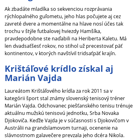
Ak zbadáte mladíka so sekvenciou rozprávania
rýchlopalného guľometu, jeho hlas počujete aj cez
zavreté dvere a momentálne na hlave nosí účes tak
trochu v štýle futbalovej hviezdy Hamšíka,
pravdepodobne ste naďabili na Heriberta Kaletu. Má
len dvadsaťšesť rokov, no stihol už precestovať päť
kontinentov, v ktorých navštívil tridsaťpäť krajín.
Krištáľové krídlo získal aj
Marián Vajda
Laureátom Krištáľového krídla za rok 2011 sa v
kategórii šport stal známy slovenský tenisový tréner
Marián Vajda. Odchovanec piešťanského tenisu trénuje
aktuálnu mužskú tenisovú jednotku, Srba Novaka
Djokoviča. Keďže Vajda je v súčasnosti s Djokovičom v
Austrálii na grandslamovom turnaji, ocenenie na
slávnostnom galavečere prevzala jeho dcéra Nikola.