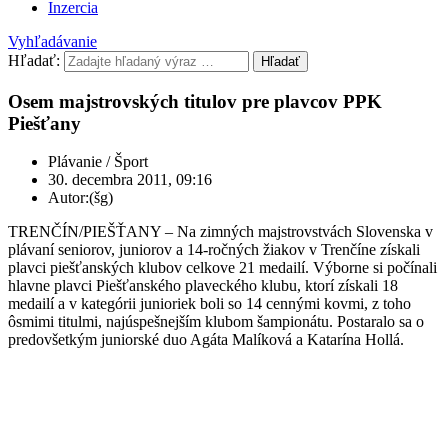
Inzercia
Vyhľadávanie
Hľadať:
Hľadať
Osem majstrovských titulov pre plavcov PPK
Piešťany
Plávanie / Šport
30. decembra 2011, 09:16
Autor:(šg)
TRENČÍN/PIEŠŤANY – Na zimných majstrovstvách Slovenska v
plávaní seniorov, juniorov a 14-ročných žiakov v Trenčíne získali
plavci piešťanských klubov celkove 21 medailí. Výborne si počínali
hlavne plavci Piešťanského plaveckého klubu, ktorí získali 18
medailí a v kategórii junioriek boli so 14 cennými kovmi, z toho
ôsmimi titulmi, najúspešnejším klubom šampionátu. Postaralo sa o
predovšetkým juniorské duo Agáta Malíková a Katarína Hollá.