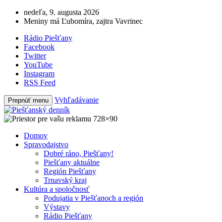
nedeľa, 9. augusta 2026
Meniny má Ľubomíra, zajtra Vavrinec
Rádio Piešťany
Facebook
Twitter
YouTube
Instagram
RSS Feed
Vyhľadávanie
Prepnúť menu
Domov
Spravodajstvo
Dobré ráno, Piešťany!
Piešťany aktuálne
Región Piešťany
Trnavský kraj
Kultúra a spoločnosť
Podujatia v Piešťanoch a región
Výstavy
Rádio Piešťany