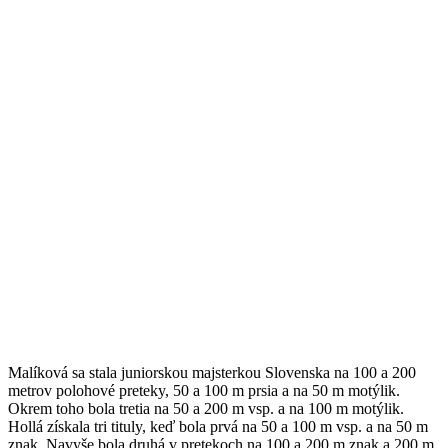
Malíková sa stala juniorskou majsterkou Slovenska na 100 a 200
metrov polohové preteky, 50 a 100 m prsia a na 50 m motýlik.
Okrem toho bola tretia na 50 a 200 m vsp. a na 100 m motýlik.
Hollá získala tri tituly, keď bola prvá na 50 a 100 m vsp. a na 50 m
znak. Navyše bola druhá v pretekoch na 100 a 200 m znak a 200 m