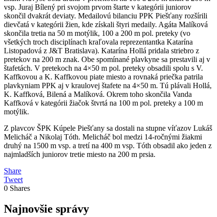
vsp. Juraj Bílený pri svojom prvom štarte v kategórii juniorov
skončil dvakrát deviaty. Medailovú bilanciu PPK Piešťany rozšírili
dievčatá v kategórii žien, kde získali štyri medaily. Agáta Malíková
skončila tretia na 50 m motýlik, 100 a 200 m pol. preteky (vo
všetkých troch disciplínach kraľovala reprezentantka Katarína
Listopadová z J&T Bratislava). Katarína Hollá pridala striebro z
pretekov na 200 m znak. Obe spomínané plavkyne sa prestavili aj v
štafetách. V pretekoch na 4×50 m pol. preteky obsadili spolu s V.
Kaffkovou a K. Kaffkovou piate miesto a rovnaká priečka patrila
plavkyniam PPK aj v kraulovej štafete na 4×50 m. Tú plávali Hollá,
K. Kaffková, Bilená a Malíková. Okrem toho skončila Vanda
Kaffková v kategórii žiačok štvrtá na 100 m pol. preteky a 100 m
motýlik.
Z plavcov ŠPK Kúpele Piešťany sa dostali na stupne víťazov Lukáš
Melicháč a Nikolaj Tóth. Melicháč bol medzi 14-ročnými žiakmi
druhý na 1500 m vsp. a tretí na 400 m vsp. Tóth obsadil ako jeden z
najmladších juniorov tretie miesto na 200 m prsia.
Share
Tweet
0
Shares
Najnovšie správy