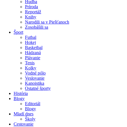
Hudba
Príroda
Reportáž
Knihy
Narodili sa v Piešťanoch
Zosobášili sa
Šport
Futbal
Hokej
Basketbal
Hádzaná
Plávanie
Tenis
Kolky
Vodné pólo
Veslovanie
Kanoistika
Ostatné športy
História
Blogy
Editoriál
Blogy
Mladí dnes
Školy
Cestovanie