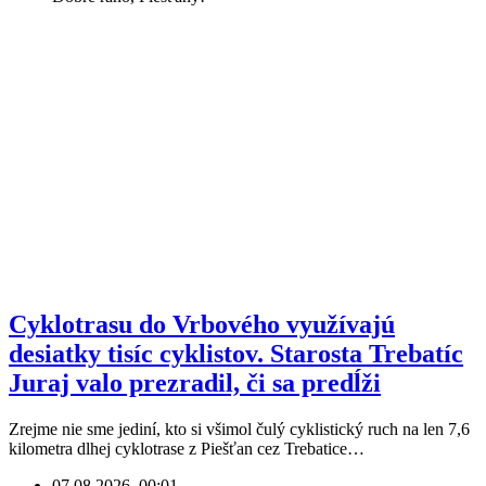
Cyklotrasu do Vrbového využívajú
desiatky tisíc cyklistov. Starosta Trebatíc
Juraj valo prezradil, či sa predĺži
Zrejme nie sme jediní, kto si všimol čulý cyklistický ruch na len 7,6
kilometra dlhej cyklotrase z Piešťan cez Trebatice…
07.08.2026, 00:01