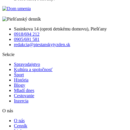
Sasinkova 14 (oproti detskému domovu), Piešťany
0918/694 212
0905/691 581
redakcia@piestanskytyzden.sk
Sekcie
Spravodajstvo
Kultúra a spoločnosť
Šport
História
Blogy
Mladí dnes
Cestovanie
Inzercia
O nás
O nás
Cenník