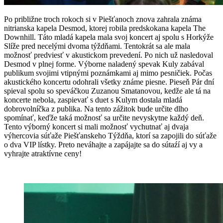
Po približne troch rokoch si v Piešťanoch znova zahrala známa
nitrianska kapela Desmod, ktorej robila predskokana kapela The
Downhill. Táto mladá kapela mala svoj koncert aj spolu s Horkýže
Slíže pred necelými dvoma týždňami. Tentokrát sa ale mala
možnosť predviesť v akustickom prevedení. Po nich už nasledoval
Desmod v plnej forme. Výborne naladený spevak Kuly zabával
publikum svojimi vtipnými poznámkami aj mimo pesničiek. Počas
akustického koncertu odohrali všetky známe piesne. Pieseň Pár dní
spieval spolu so speváčkou Zuzanou Smatanovou, kedže ale tá na
koncerte nebola, zaspievať s duet s Kulym dostala mladá
dobrovolníčka z publika. Na tento zážitok bude určite dlho
spomínať, keďže taká možnosť sa určite nevyskytne každý deň.
Tento výborný koncert si mali možnosť vychutnať aj dvaja
výhercovia súťaže Piešťanskeho Týždňa, ktorí sa zapojili do súťaže
o dva VIP lístky. Preto neváhajte a zapájajte sa do sútaźí aj vy a
vyhrajte atraktívne ceny!