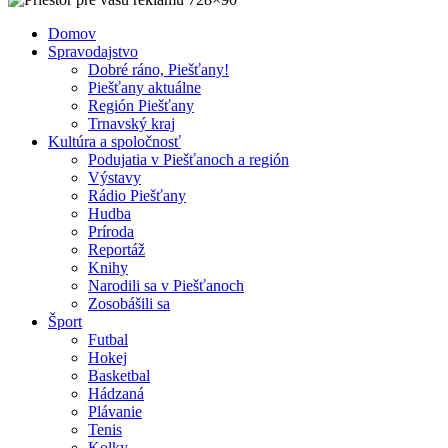
Domov
Spravodajstvo
Dobré ráno, Piešťany!
Piešťany aktuálne
Región Piešťany
Trnavský kraj
Kultúra a spoločnosť
Podujatia v Piešťanoch a región
Výstavy
Rádio Piešťany
Hudba
Príroda
Reportáž
Knihy
Narodili sa v Piešťanoch
Zosobášili sa
Šport
Futbal
Hokej
Basketbal
Hádzaná
Plávanie
Tenis
Kolky