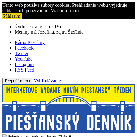
Tento web používa súbory cookies. Prehliadanie webu vyjadruje
súhlas s ich používaním.
Viac informácií
Súhlasím!
štvrtok, 6. augusta 2026
Meniny má Jozefína, zajtra Štefánia
Rádio Piešťany
Facebook
Twitter
YouTube
Instagram
RSS Feed
Vyhľadávanie
Prepnúť menu