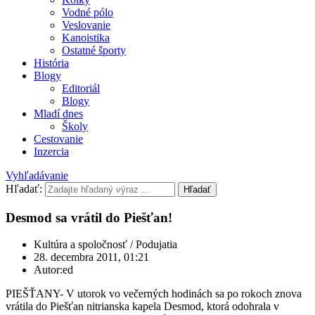
Vodné pólo
Veslovanie
Kanoistika
Ostatné športy
História
Blogy
Editoriál
Blogy
Mladí dnes
Školy
Cestovanie
Inzercia
Vyhľadávanie
Hľadať:
Hľadať
Desmod sa vrátil do Piešťan!
Kultúra a spoločnosť / Podujatia
28. decembra 2011, 01:21
Autor:ed
PIEŠŤANY- V utorok vo večerných hodinách sa po rokoch znova
vrátila do Piešťan nitrianska kapela Desmod, ktorá odohrala v