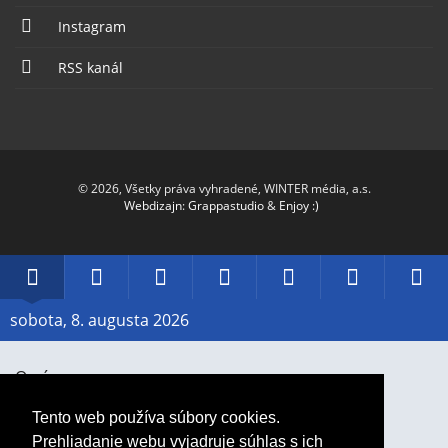
Instagram
RSS kanál
© 2026, Všetky práva vyhradené, WINTER média, a.s.
Webdizajn
:
Grappastudio
&
Enjoy :)
Dátum
Rádio
Facebook
Twitter
YouTube
Instagr
RS
Piešťany
sobota, 8. augusta 2026
O nás
Cenník
Tento web používa súbory cookies.
Prehliadanie webu vyjadruje súhlas s ich