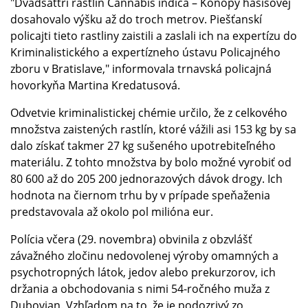
"Dvadsaťtri rastlín Cannabis indica – Konopy hašišovej
dosahovalo výšku až do troch metrov. Piešťanskí
policajti tieto rastliny zaistili a zaslali ich na expertízu do
Kriminalistického a expertízneho ústavu Policajného
zboru v Bratislave," informovala trnavská policajná
hovorkyňa Martina Kredatusová.
Odvetvie kriminalistickej chémie určilo, že z celkového
množstva zaistených rastlín, ktoré vážili asi 153 kg by sa
dalo získať takmer 27 kg sušeného upotrebiteľného
materiálu. Z tohto množstva by bolo možné vyrobiť od
80 600 až do 205 200 jednorazových dávok drogy. Ich
hodnota na čiernom trhu by v prípade speňaženia
predstavovala až okolo pol milióna eur.
Polícia včera (29. novembra) obvinila z obzvlášť
závažného zločinu nedovolenej výroby omamných a
psychotropných látok, jedov alebo prekurzorov, ich
držania a obchodovania s nimi 54-ročného muža z
Dubovian. Vzhľadom na to, že je podozrivý zo