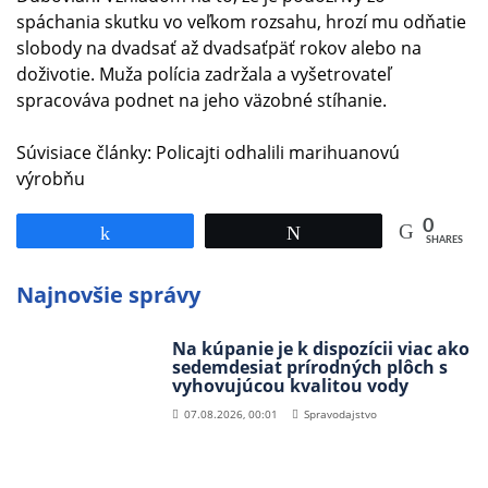
spáchania skutku vo veľkom rozsahu, hrozí mu odňatie
slobody na dvadsať až dvadsaťpäť rokov alebo na
doživotie. Muža polícia zadržala a vyšetrovateľ
spracováva podnet na jeho väzobné stíhanie.
Súvisiace články:
Policajti odhalili marihuanovú
výrobňu
0
Share
Tweet
SHARES
Najnovšie správy
Na kúpanie je k dispozícii viac ako
sedemdesiat prírodných plôch s
vyhovujúcou kvalitou vody
07.08.2026, 00:01
Spravodajstvo