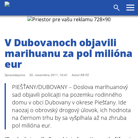
Pr
Vyhľadáv
me
V Dubovanoch objavili
marihuanu za pol milióna
eur
Spravodajstvo
30. novembra 2011, 10:41
Autor:KR PZ
PIEŠŤANY/DUBOVANY – Doslova marihuanový
sad objavili policajti na pozemku rodinného
domu v obci Dubovany v okrese Piešťany. Ide
naozaj o obrovský drogový úlovok, ich hodnota
na čiernom trhu by sa vyšplhala až na zhruba
pol milióna eur.