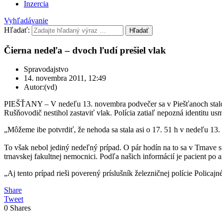
Inzercia
Vyhľadávanie
Hľadať:
Hľadať
Čierna nedeľa – dvoch ľudí prešiel vlak
Spravodajstvo
14. novembra 2011, 12:49
Autor:(vd)
PIEŠŤANY – V nedeľu 13. novembra podvečer sa v Piešťanoch stalo ďa
Rušňovodič nestihol zastaviť vlak. Polícia zatiaľ nepozná identitu us
„Môžeme ibe potvrdiť, že nehoda sa stala asi o 17. 51 h v nedeľu 13
To však nebol jediný nedeľný prípad. O pár hodín na to sa v Trnave st
trnavskej fakultnej nemocnici. Podľa našich informácií je pacient po 
„Aj tento prípad rieši poverený príslušník železničnej polície Policaj
Share
Tweet
0
Shares