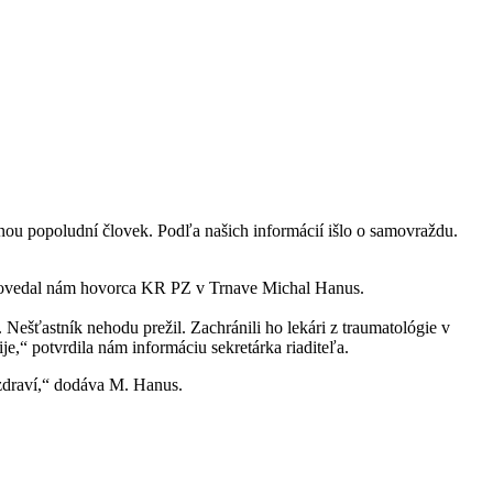
nou popoludní človek. Podľa našich informácií išlo o samovraždu.
,“ povedal nám hovorca KR PZ v Trnave Michal Hanus.
 Nešťastník nehodu prežil. Zachránili ho lekári z traumatológie v
e,“ potvrdila nám informáciu sekretárka riaditeľa.
a zdraví,“ dodáva M. Hanus.