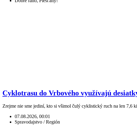
Dobré ráno, Piešťany!
Cyklotrasu do Vrbového využívajú desiatky t
Zrejme nie sme jediní, kto si všimol čulý cyklistický ruch na len 7,6 
07.08.2026, 00:01
Spravodajstvo / Región