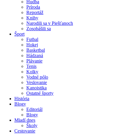
Hudba
Príroda
Reportáž
Knihy
Narodili sa v Piešťanoch
Zosobášili sa
Šport
Futbal
Hokej
Basketbal
Hádzaná
Plávanie
Tenis
Kolky
Vodné pólo
Veslovanie
Kanoistika
Ostatné športy
História
Blogy
Editoriál
Blogy
Mladí dnes
Školy
Cestovanie