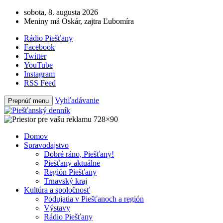
sobota, 8. augusta 2026
Meniny má Oskár, zajtra Ľubomíra
Rádio Piešťany
Facebook
Twitter
YouTube
Instagram
RSS Feed
Vyhľadávanie
Prepnúť menu
Domov
Spravodajstvo
Dobré ráno, Piešťany!
Piešťany aktuálne
Región Piešťany
Trnavský kraj
Kultúra a spoločnosť
Podujatia v Piešťanoch a región
Výstavy
Rádio Piešťany