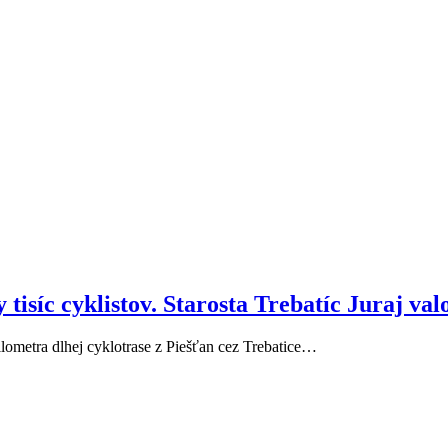
isíc cyklistov. Starosta Trebatíc Juraj valo 
kilometra dlhej cyklotrase z Piešťan cez Trebatice…