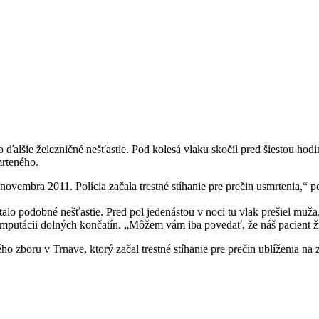
lšie železničné nešťastie. Pod kolesá vlaku skočil pred šiestou hodi
mrteného.
. novembra 2011. Polícia začala trestné stíhanie pre prečin usmrtenia
alo podobné nešťastie. Pred pol jedenástou v noci tu vlak prešiel muža.
amputácii dolných končatín. „Môžem vám iba povedať, že náš pacient žij
ného zboru v Trnave, ktorý začal trestné stíhanie pre prečin ublíženia n