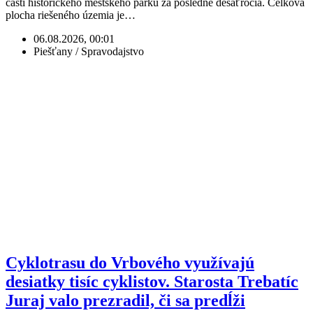
časti historického mestského parku za posledné desaťročia. Celková
plocha riešeného územia je…
06.08.2026, 00:01
Piešťany / Spravodajstvo
Cyklotrasu do Vrbového využívajú
desiatky tisíc cyklistov. Starosta Trebatíc
Juraj valo prezradil, či sa predĺži