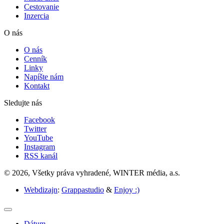
Cestovanie
Inzercia
O nás
O nás
Cenník
Linky
Napíšte nám
Kontakt
Sledujte nás
Facebook
Twitter
YouTube
Instagram
RSS kanál
© 2026, Všetky práva vyhradené, WINTER média, a.s.
Webdizajn
:
Grappastudio
&
Enjoy :)
Dátum