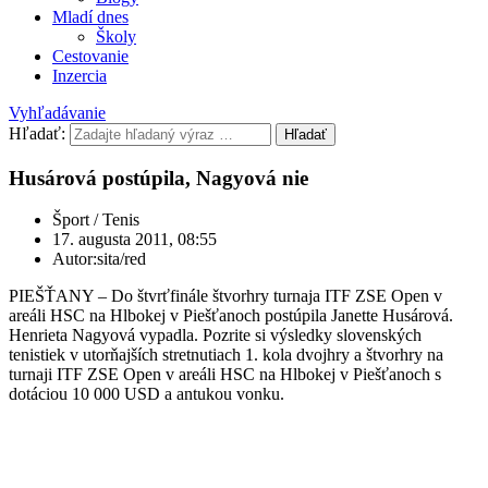
Mladí dnes
Školy
Cestovanie
Inzercia
Vyhľadávanie
Hľadať:
Hľadať
Husárová postúpila, Nagyová nie
Šport / Tenis
17. augusta 2011, 08:55
Autor:sita/red
PIEŠŤANY – Do štvrťfinále štvorhry turnaja ITF ZSE Open v
areáli HSC na Hlbokej v Piešťanoch postúpila Janette Husárová.
Henrieta Nagyová vypadla. Pozrite si výsledky slovenských
tenistiek v utorňajších stretnutiach 1. kola dvojhry a štvorhry na
turnaji ITF ZSE Open v areáli HSC na Hlbokej v Piešťanoch s
dotáciou 10 000 USD a antukou vonku.