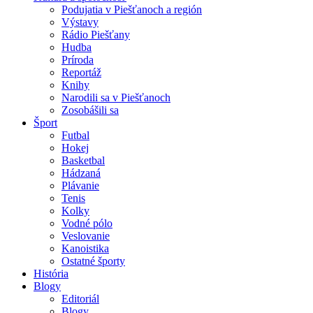
Podujatia v Piešťanoch a región
Výstavy
Rádio Piešťany
Hudba
Príroda
Reportáž
Knihy
Narodili sa v Piešťanoch
Zosobášili sa
Šport
Futbal
Hokej
Basketbal
Hádzaná
Plávanie
Tenis
Kolky
Vodné pólo
Veslovanie
Kanoistika
Ostatné športy
História
Blogy
Editoriál
Blogy