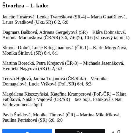
Štvorhra – 1. kolo:
Janette Husárová, Lenka Tvarošková (SR-4) – Marta Gnatišinová,
Laura Svatíková (Ukr./SR) 6:2, 6:0
Dagmara Bašková, Adriana Gergelyová (SR) – Klára Dohnalová,
Antónia Markušková (ČR/SR) 3:6, 7:6 (5), 10:6 (zápasový tajbrejk)
Simona Dobrá, Lucie Kriegsmannová (ČR-1) – Karin Morgošová,
Monika Širilová (SR) 6:4, 6:1
Martina Borecká, Petra Krejsová (ČR-3) – Michaela Jasenáková,
Henrieta Nagyová (SR) 6:2, 6:3
Tereza Hejlová, Janina Toljanová (ČR/Rak.) – Veronika
Domagalová, Lucia Vršková (Poľ./SR) 6:4, 6:3
Magdalena Kiszczyňská, Kateřina Kramperová (Poľ./ČR) – Klára
Fabíková, Natália Vajdová (ČR/SR) – bez boja, Fabíková s Nat.
Vajdovou nenastúpili
Pavla Šmídová, Monika Tůmová (ČR) – Martina Mikulčíková,
Paulína Petrisková (SR) 6:0, 6:0
0