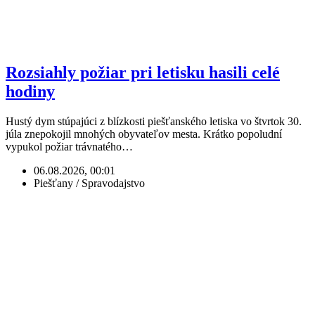
Rozsiahly požiar pri letisku hasili celé
hodiny
Hustý dym stúpajúci z blízkosti piešťanského letiska vo štvrtok 30.
júla znepokojil mnohých obyvateľov mesta. Krátko popoludní
vypukol požiar trávnatého…
06.08.2026, 00:01
Piešťany / Spravodajstvo