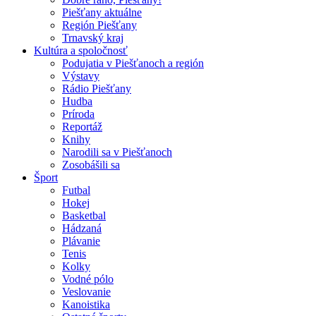
Piešťany aktuálne
Región Piešťany
Trnavský kraj
Kultúra a spoločnosť
Podujatia v Piešťanoch a región
Výstavy
Rádio Piešťany
Hudba
Príroda
Reportáž
Knihy
Narodili sa v Piešťanoch
Zosobášili sa
Šport
Futbal
Hokej
Basketbal
Hádzaná
Plávanie
Tenis
Kolky
Vodné pólo
Veslovanie
Kanoistika