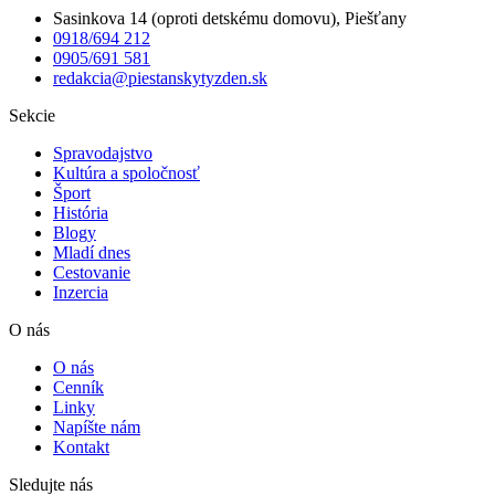
Sasinkova 14 (oproti detskému domovu), Piešťany
0918/694 212
0905/691 581
redakcia@piestanskytyzden.sk
Sekcie
Spravodajstvo
Kultúra a spoločnosť
Šport
História
Blogy
Mladí dnes
Cestovanie
Inzercia
O nás
O nás
Cenník
Linky
Napíšte nám
Kontakt
Sledujte nás