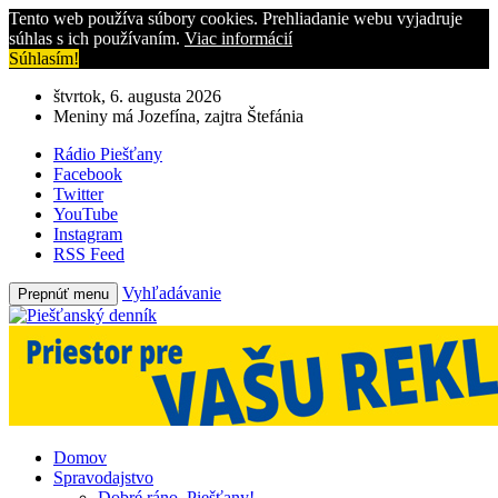
Tento web používa súbory cookies. Prehliadanie webu vyjadruje
súhlas s ich používaním.
Viac informácií
Súhlasím!
štvrtok, 6. augusta 2026
Meniny má Jozefína, zajtra Štefánia
Rádio Piešťany
Facebook
Twitter
YouTube
Instagram
RSS Feed
Vyhľadávanie
Prepnúť menu
Domov
Spravodajstvo
Dobré ráno, Piešťany!