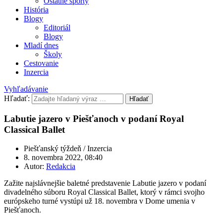
Ostatné športy
História
Blogy
Editoriál
Blogy
Mladí dnes
Školy
Cestovanie
Inzercia
Vyhľadávanie
Hľadať:
Hľadať
Labutie jazero v Piešťanoch v podaní Royal
Classical Ballet
Piešťanský týždeň / Inzercia
8. novembra 2022, 08:40
Autor:
Redakcia
Zažite najslávnejšie baletné predstavenie Labutie jazero v podaní
divadelného súboru Royal Classical Ballet, ktorý v rámci svojho
európskeho turné vystúpi už 18. novembra v Dome umenia v
Piešťanoch.